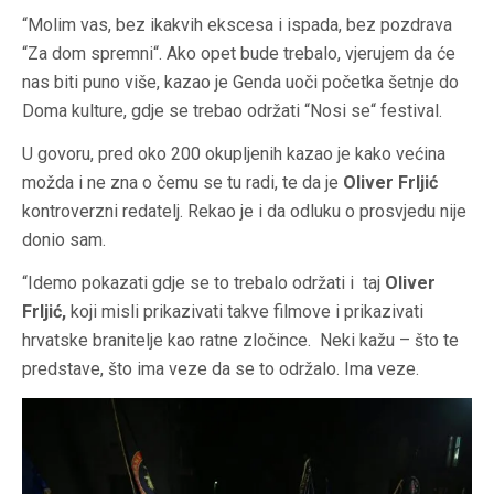
“Molim vas, bez ikakvih ekscesa i ispada, bez pozdrava
“Za dom spremni“. Ako opet bude trebalo, vjerujem da će
nas biti puno više, kazao je Genda uoči početka šetnje do
Doma kulture, gdje se trebao održati “Nosi se“ festival.
U govoru, pred oko 200 okupljenih kazao je kako većina
možda i ne zna o čemu se tu radi, te da je
Oliver Frljić
kontroverzni redatelj. Rekao je i da odluku o prosvjedu nije
donio sam.
“Idemo pokazati gdje se to trebalo održati i taj
Oliver
Frljić,
koji misli prikazivati takve filmove i prikazivati
hrvatske branitelje kao ratne zločince. Neki kažu – što te
predstave, što ima veze da se to održalo. Ima veze.