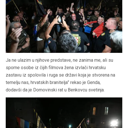
Ja ne ulazim u njihove predstave, ne zanima me, ali su
sporne osobe iz čijih filmova žena izvlači hrvatsku
zastavu iz spolovila i ruga se državi koja je stvorena na
temelju nas, hrvatskih branitelja” rekao je Genda,
dodavši da je Domovinski rat u Benkovcu svetinja.