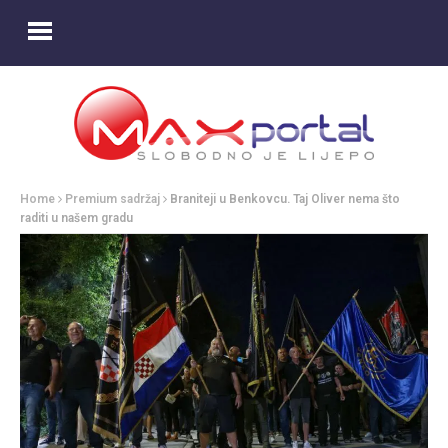
Home
Premium sadržaj
Braniteji u Benkovcu. Taj Oliver nema što
raditi u našem gradu