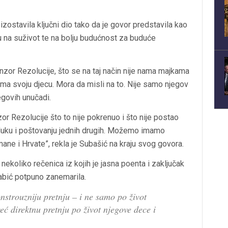
e izostavila ključni dio tako da je govor predstavila kao
ivu na suživot te na bolju budućnost za buduće
nzor Rezolucije, što se na taj način nije nama majkama
n ima svoju djecu. Mora da misli na to. Nije samo njegov
egovih unučadi.
or Rezolucije što to nije pokrenuo i što nije postao
tluku i poštovanju jednih drugih. Možemo imamo
ane i Hrvate”, rekla je Subašić na kraju svog govora.
nekoliko rečenica iz kojih je jasna poenta i zaključak
rnabić potpuno zanemarila.
strouzniju pretnju – i ne samo po život
već direktnu pretnju po život njegove dece i