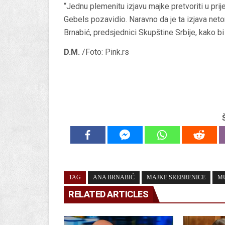
“Jednu plemenitu izjavu majke pretvoriti u prije
Gebels pozavidio. Naravno da je ta izjava neto
Brnabić, predsjednici Skupštine Srbije, kako bi 
D.M.
/Foto: Pink.rs
TAG
ANA BRNABIĆ
MAJKE SREBRENICE
MU
RELATED ARTICLES