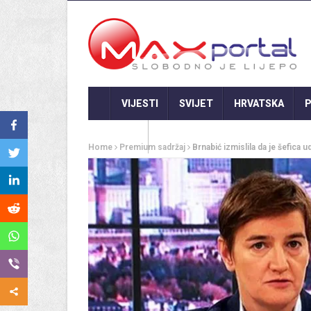
VIJESTI
SVIJET
HRVATSKA
P
GASTRO
Home
Premium sadržaj
Brnabić izmislila da je šefica 