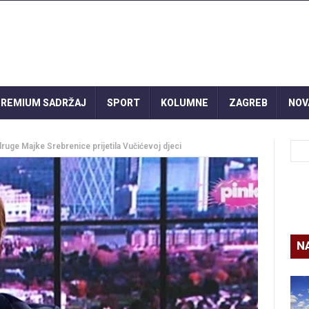
REMIUM SADRŽAJ
SPORT
KOLUMNE
ZAGREB
NOV
udruge Majke Srebrenice prijetila Vučićevoj djeci
N