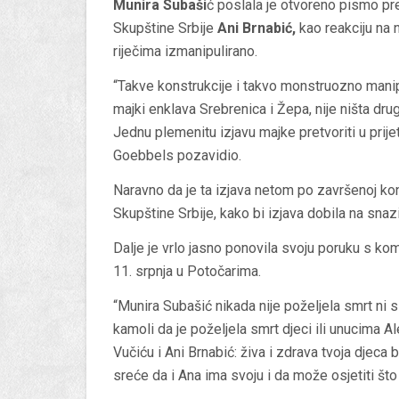
Munira Subaši
ć poslala je otvoreno pismo pr
Skupštine Srbije
Ani Brnabić,
kao reakciju na 
riječima izmanipulirano.
“Takve konstrukcije i takvo monstruozno manip
majki enklava Srebrenica i Žepa, nije ništa dr
Jednu plemenitu izjavu majke pretvoriti u prijet
Goebbels pozavidio.
Naravno da je ta izjava netom po završenoj kon
Skupštine Srbije, kako bi izjava dobila na snazi
Dalje je vrlo jasno ponovila svoju poruku s k
11. srpnja u Potočarima.
“Munira Subašić nikada nije poželjela smrt ni 
kamoli da je poželjela smrt djeci ili unucima
Vučiću i Ani Brnabić: živa i zdrava tvoja djeca b
sreće da i Ana ima svoju i da može osjetiti što 