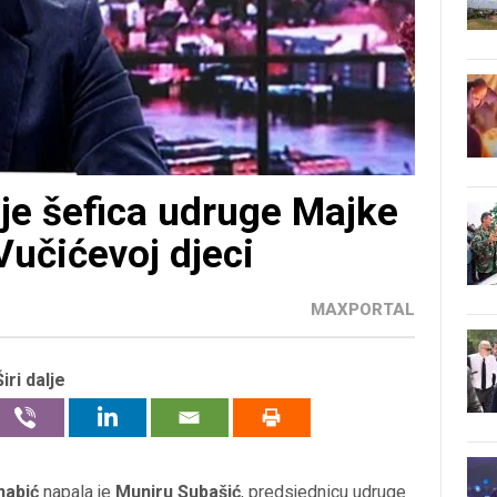
 je šefica udruge Majke
Vučićevoj djeci
MAXPORTAL
Širi dalje
nabić
napala je
Muniru Subašić
, predsjednicu udruge