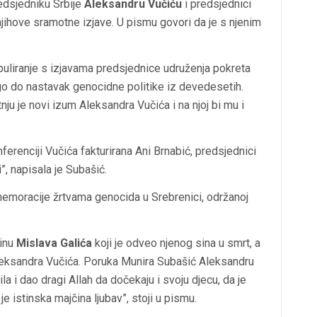
edsjedniku Srbije
Aleksandru Vučiću
i predsjednici
njihove sramotne izjave. U pismu govori da je s njenim
uliranje s izjavama predsjednice udruženja pokreta
ugo do nastavak genocidne politike iz devedesetih.
nju je novi izum Aleksandra Vučića i na njoj bi mu i
ferenciji Vučića fakturirana Ani Brnabić, predsjednici
”, napisala je Subašić.
omemoracije žrtvama genocida u Srebrenici, održanoj
sinu
Mislava Galića
koji je odveo njenog sina u smrt, a
 Aleksandra Vučića. Poruka Munira Subašić Aleksandru
ila i dao dragi Allah da dočekaju i svoju djecu, da je
je istinska majčina ljubav”, stoji u pismu.