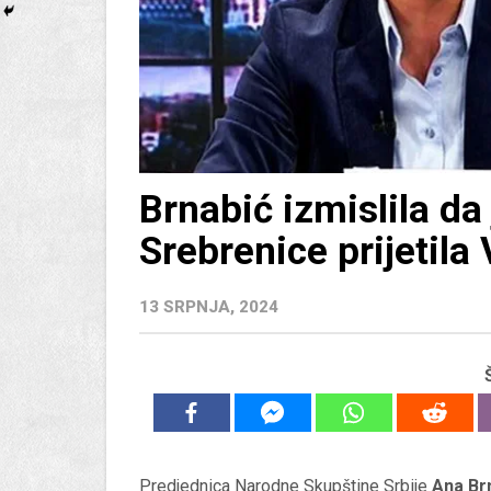
Brnabić izmislila da
Srebrenice prijetila 
13 SRPNJA, 2024
Predjednica Narodne Skupštine Srbije
Ana Br