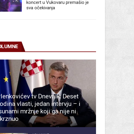
koncert u Vukovaru premašio je
sva očekivanja
OLUMNE
lenkovićev tv Dnevnik: Deset
odina vlasti, jedan intervju – i
sunami mržnje koji ga nije ni
krznuo