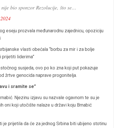
 nije bio sponzor Rezolucije, što se…
 2024
og eseju prozvala međunarodnu zajednicu, opoziciju
i
rbijanske vlasti obećala “borbu za mir i za bolje
 prijetiti liderima”
 istočnog susjeda, ovo po ko zna koji put pokazuje
od žrtve genocida naprave progonitelja.
avu i sramite se”
rnabić. Njezinu izjavu su nazvale ogavnom te su je
ih oni koji utočište nalaze u državi koju Brnabić
 je prijetila da će za jednog Srbina biti ubijeno stotinu