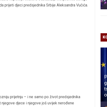
a prijeti djeci predsjednika Srbije Aleksandra Vučića.
K
P
g
t
o
zniju prijetnju – i ne samo po život predsjednika
ot njegove djece i njegove još uvijek nerođene