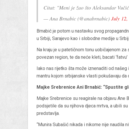
Citat: "Meni je žao što Aleksandar Vučić
— Ana Brnabic (@anabrnabic)
July 12,
Brnabić je potom u nastavku svog propagandn
u Srbiji, Sarajevo kao i slobodne medije u Srbij
Na kraju je u patetičnom tonu uobičajenom za s
povezan region, te da neće kleti, bacati ‘fatvu’ i
Iako nas rijetko šta može iznenaditi od našeg
mantru kojom srbijanske vlasti pokušavaju da 
Majke Srebrenice Ani Brnabić: “Spustite gl
Majke Srebrenice su reagirale na objavu Ane B
podsjetile da su njihova djeca mrtva, a ubili su 
predstavlja.
“Munira Subašić nikada i nikome nije naudila niti