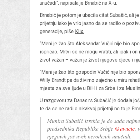
unučadi”, napisala je Brnabić na X-u.
Brnabić je potom je ubacila citat Subašić, ali j
prijetnju iako je vrlo jasno da se radilo o poz
generacije, piše
Klix
.
“Meni je žao što Aleksandar Vučić nije bio spo
ispričao. Mrtvi se ne mogu vratiti, ali ipak i o
život važan – važan je život njegove djece i nj
“Meni je žao što gospodin Vučić nije bio sponz
Willy Brandt pa da živimo zajedno u miru raha
mjesta za sve ljude u BiH i za Srbe i za Muslim
U razgovoru za Danas.rs Subašić je dodala još 
te da se ne radi o nikakvoj prijetnji no to je B
Munira Subašić izrekla je do sada najmon
predsednika Republike Srbije
@avucic
, 
njegovih još uvek nerođenih unučadi.