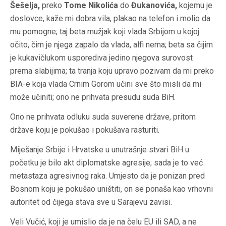
Šešelja,
preko
Tome Nikolića
do
Đukanovića,
kojemu je
doslovce, kaže mi dobra vila, plakao na telefon i molio da
mu pomogne; taj beta mužjak koji vlada Srbijom u kojoj
očito, čim je njega zapalo da vlada, alfi nema; beta sa čijim
je kukavičlukom usporediva jedino njegova surovost
prema slabijima; ta tranja koju upravo pozivam da mi preko
BIA-e koja vlada Crnim Gorom učini sve što misli da mi
može učiniti; ono ne prihvata presudu suda BiH.
Ono ne prihvata odluku suda suverene države, pritom
države koju je pokušao i pokušava rasturiti.
Miješanje Srbije i Hrvatske u unutrašnje stvari BiH u
početku je bilo akt diplomatske agresije; sada je to već
metastaza agresivnog raka. Umjesto da je ponizan pred
Bosnom koju je pokušao uništiti, on se ponaša kao vrhovni
autoritet od čijega stava sve u Sarajevu zavisi.
Veli Vučić, koji je umislio da je na čelu EU ili SAD, a ne