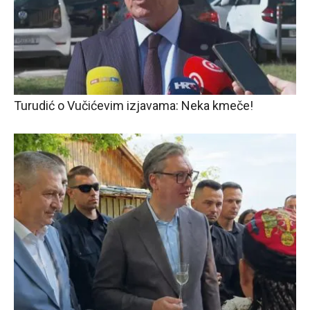
Turudić o Vučićevim izjavama: Neka kmeče!