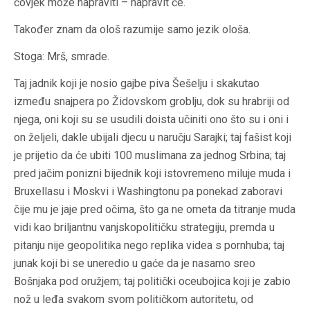
čovjek može napraviti – napravit će.
Također znam da ološ razumije samo jezik ološa.
Stoga: Mrš, smrade.
Taj jadnik koji je nosio gajbe piva Šešelju i skakutao
između snajpera po Židovskom groblju, dok su hrabriji od
njega, oni koji su se usudili doista učiniti ono što su i oni i
on željeli, dakle ubijali djecu u naručju Sarajki; taj fašist koji
je prijetio da će ubiti 100 muslimana za jednog Srbina; taj
pred jačim ponizni bijednik koji istovremeno miluje muda i
Bruxellasu i Moskvi i Washingtonu pa ponekad zaboravi
čije mu je jaje pred očima, što ga ne ometa da titranje muda
vidi kao briljantnu vanjskopolitičku strategiju, premda u
pitanju nije geopolitika nego replika videa s pornhuba; taj
junak koji bi se uneredio u gaće da je nasamo sreo
Bošnjaka pod oružjem; taj politički oceubojica koji je zabio
nož u leđa svakom svom političkom autoritetu, od