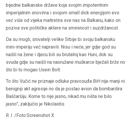
bijedne balkanske države koja svojim impotentnim
imperijalnim snovima i svojom small dick energijom evo
već više od vijeka maltretira sve nas na Balkanu, kako on
poziva sve političke aktere na smirenost i suzdržanost.
Da su mogli, snivatelji velike Srbije bi svoju balkansku
mini-imperiju već napravili. Nisu i neće, jer gdje god su
naišli na žene i djecu bili su brutalnij kao Huni, dok su
svuda gdje su naišli na naoružane muškarce bježali brže no
što bi to mogao Usein Bolt.
To što Vučić ne priznaje odluke pravosuđa BiH nije manji ni
benigniji akt agresije no da je poslao avion da bombardira
Baščaršiju. Kome to nije jasno, nikad mu ništa ne bilo
jasno”, zaključio je Nikolaidis.
R. I. /Foto:Screenshot X