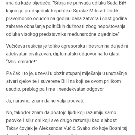
ima da kaže sljedeće: “Srbija ne prihvaća odluku Suda BiH
kojom je predsjednik Republike Srpske Milorad Dodik
pravomoćno osuđen na godinu dana zatvora i šest godina
zabrane obnašanja političkih dužnosti zbog nepoštovanja
odluka visokog predstavnika međunarodne zajednice”.
Vučićeva reakcija je toliko agresorska i besramna da jedini
adekvatan civilizovan, diplomatski odgovor na to glasi:
“Mrš, smrade!”
Pa čak i to je, uzevši u obzir stupanj miješanja u unutrašnje
stvari cjelovite i suverene BiH na koji se ovom prilikom
usudio, preblag pa time i neadekvatan odgovor.
Ja, naravno, znam da ne valja psovati.
No, također znam da postoje ljudi koji razumiju samo
psovke i silu: oni koji sve drugo razumiju kao slabost.
Takav čovjek je Aleksandar Vučić. Svako zlo koje Bosni taj