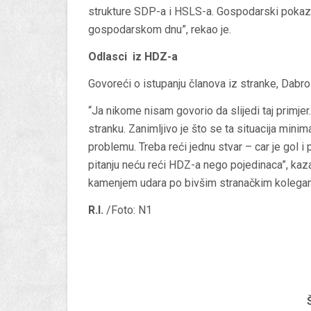
strukture SDP-a i HSLS-a. Gospodarski pokaza
gospodarskom dnu”, rekao je.
Odlasci iz HDZ-a
Govoreći o istupanju članova iz stranke, Dabr
“Ja nikome nisam govorio da slijedi taj primj
stranku. Zanimljivo je što se ta situacija min
problemu. Treba reći jednu stvar – car je gol i
pitanju neću reći HDZ-a nego pojedinaca”, kaz
kamenjem udara po bivšim stranačkim kolega
R.I.
/Foto: N1