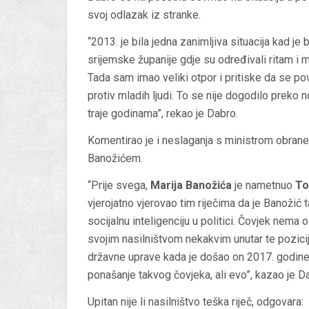
svoj odlazak iz stranke.
“2013. je bila jedna zanimljiva situacija kad 
srijemske županije gdje su određivali ritam i 
Tada sam imao veliki otpor i pritiske da se po
protiv mladih ljudi. To se nije dogodilo preko no
traje godinama”, rekao je Dabro.
Komentirao je i neslaganja s ministrom obra
Banožićem.
“Prije svega,
Marija Banožića
je nametnuo
To
vjerojatno vjerovao tim riječima da je Banožić
socijalnu inteligenciju u politici. Čovjek nema o
svojim nasilništvom nekakvim unutar te pozicije
državne uprave kada je došao on 2017. godine. 
ponašanje takvog čovjeka, ali evo”, kazao je D
Upitan nije li nasilništvo teška riječ, odgovara: