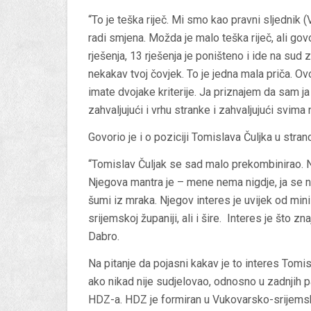
“To je teška riječ. Mi smo kao pravni sljednik 
radi smjena. Možda je malo teška riječ, ali g
rješenja, 13 rješenja je poništeno i ide na sud
nekakav tvoj čovjek. To je jedna mala priča. O
imate dvojake kriterije. Ja priznajem da sam ja
zahvaljujući i vrhu stranke i zahvaljujući svima
Govorio je i o poziciji Tomislava Čuljka u stranc
“Tomislav Čuljak se sad malo prekombinirao. Nj
Njegova mantra je – mene nema nigdje, ja se ne
šumi iz mraka. Njegov interes je uvijek od mi
srijemskoj županiji, ali i šire. Interes je što z
Dabro.
Na pitanje da pojasni kakav je to interes Tomisla
ako nikad nije sudjelovao, odnosno u zadnjih p
HDZ-a. HDZ je formiran u Vukovarsko-srijemsko