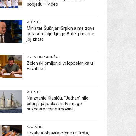
pobjedu – video
VIJESTI
Ministar Šušnjar: Srpkinja me zove
ustašom, djed joj je Ante, prezime
joj znate
PREMIUM SADRŽAJ
Zelenski smijenio veleposlanika u
Hrvatskoj
VIJESTI
Na znanje Klasiću: “Jadran” nije
pitanje jugoslavenstva nego
sukcesije vojne imovine
MAGAZIN
Hrvatica objavila cijene iz Trsta,