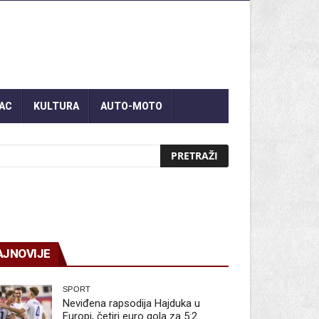
AC
KULTURA
AUTO-MOTO
AJNOVIJE
SPORT
Neviđena rapsodija Hajduka u
Europi, četiri euro gola za 5:2