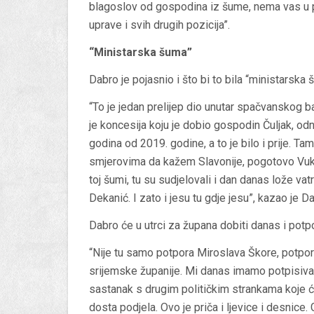
blagoslov od gospodina iz šume, nema vas u pol
uprave i svih drugih pozicija”.
“Ministarska šuma”
Dabro je pojasnio i što bi to bila “ministarska 
“To je jedan prelijep dio unutar spačvanskog b
je koncesija koju je dobio gospodin Čuljak, od
godina od 2019. godine, a to je bilo i prije. Ta
smjerovima da kažem Slavonije, pogotovo Vuk
toj šumi, tu su sudjelovali i dan danas lože va
Dekanić. I zato i jesu tu gdje jesu”, kazao je D
Dabro će u utrci za župana dobiti danas i potp
“Nije tu samo potpora Miroslava Škore, potpo
srijemske županije. Mi danas imamo potpisiva
sastanak s drugim političkim strankama koje će 
dosta podjela. Ovo je priča i ljevice i desnice.