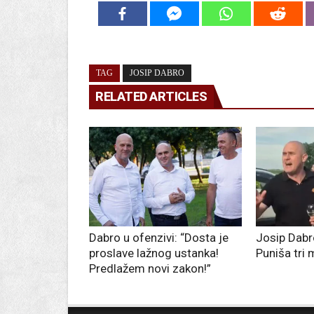
TAG
JOSIP DABRO
RELATED ARTICLES
Dabro u ofenzivi: “Dosta je
Josip Dabr
proslave lažnog ustanka!
Puniša tri 
Predlažem novi zakon!”