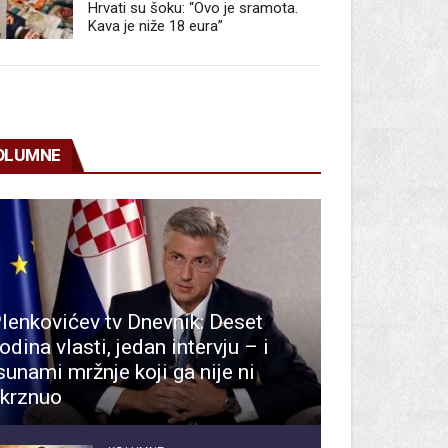
Hrvati su šoku: “Ovo je sramota.
Kava je niže 18 eura”
OLUMNE
lenkovićev tv Dnevnik: Deset
odina vlasti, jedan intervju – i
sunami mržnje koji ga nije ni
krznuo