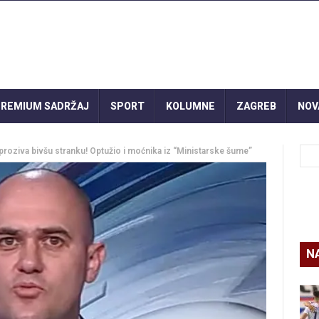
REMIUM SADRŽAJ
SPORT
KOLUMNE
ZAGREB
NOV
 proziva bivšu stranku! Optužio i moćnika iz “Ministarske šume”
N