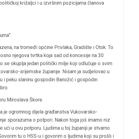
itičkoj križaljci i u izvršnim pozicijama članova
šuma”.
azena, na tromeđi općine Privlaka, Gradište i Otok. To
nosno njegova tvrtka koja sad od koncesije na 30
mo se okuplja jedan politički milje koji odlučuje o svim
ovarsko-srijemske županije. Nisam ja sudjelovao u
tru i peku slaninu gospodin Banožić i gospodin
abro.
oru Miroslava Škore.
ra je ogromnog dijela građanstva Vukovarsko-
nje sporazuma o potpori. Nakon toga još imamo niz
ući u ovu potporu. Ljudima u toj županiji je stvarno
 Govorim tu o HSS-u i govorim o ljudima koji su prošli i