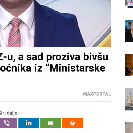
Z-u, a sad proziva bivšu
moćnika iz “Ministarske
MAXPORTAL
Širi dalje