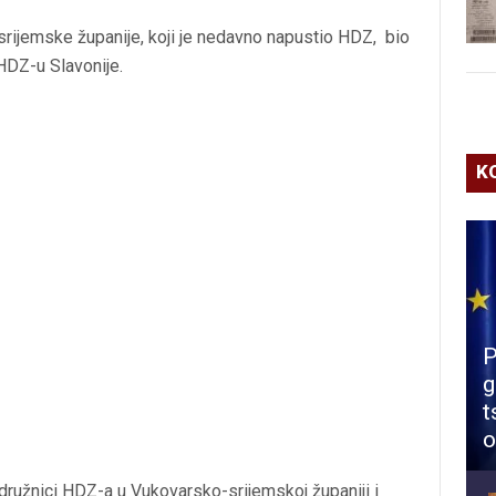
rijemske županije, koji je nedavno napustio HDZ, bio
HDZ-u Slavonije.
K
P
g
t
o
družnici HDZ-a u Vukovarsko-srijemskoj županiji i