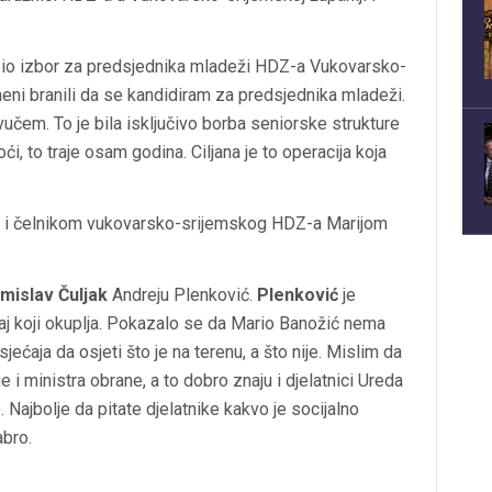
je bio izbor za predsjednika mladeži HDZ-a Vukovarsko-
meni branili da se kandidiram za predsjednika mladeži.
vučem. To je bila isključivo borba seniorske strukture
ći, to traje osam godina. Ciljana je to operacija koja
ne i čelnikom vukovarsko-srijemskog HDZ-a Marijom
mislav Čuljak
Andreju Plenković.
Plenković
je
 taj koji okuplja. Pokazalo se da Mario Banožić nema
sjećaja da osjeti što je na terenu, a što nije. Mislim da
 i ministra obrane, a to dobro znaju i djelatnici Ureda
Najbolje da pitate djelatnike kakvo je socijalno
abro.