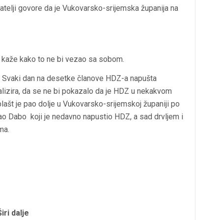
telji govore da je Vukovarsko-srijemska županija na
o kaže kako to ne bi vezao sa sobom.
er. Svaki dan na desetke članove HDZ-a napušta
imalizira, da se ne bi pokazalo da je HDZ u nekakvom
 plašt je pao dolje u Vukovarsko-srijemskoj županiji po
ao Dabo koji je nedavno napustio HDZ, a sad drvljem i
ma.
Širi dalje