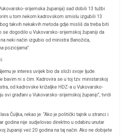
(Vukovarsko-srijemska županija) sad dobili 13 tužbi
ovorim u tom nekom kadrovskom smislu izgubili 13
 zbog takvih nekakvih metoda gdje misliš da treba biti
vo se dogodilo u Vukovarsko-srijemskoj županiji da
 na neki način izgubio od ministra Banožića,
 na pozicijama”.
i.
emu je interes uvijek bio da složi svoje ljude.
 bavim ni s čim. Kadrovira se u toj tzv. ministarskoj
nistra, od kadrovske križaljke HDZ-a u Vukovarsko-
naju svi građani u Vukovarsko-srijemskoj županiji”, tvrdi
va Čuljka, rekao je: “Ako je politički tajnik u stranci i
ar godina nije sudjelovao direktno u odabiru unutar
j županiji već 20 godina na taj način. Ako ne dobijete