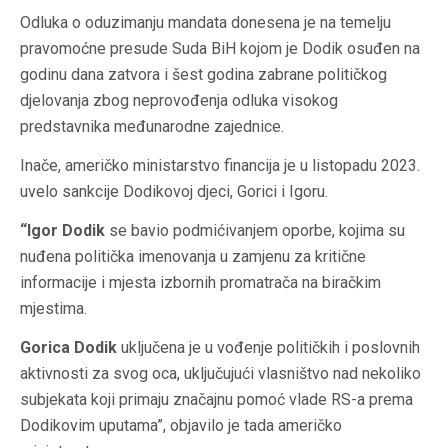
Odluka o oduzimanju mandata donesena je na temelju
pravomoćne presude Suda BiH kojom je Dodik osuđen na
godinu dana zatvora i šest godina zabrane političkog
djelovanja zbog neprovođenja odluka visokog
predstavnika međunarodne zajednice.
Inače, američko ministarstvo financija je u listopadu 2023.
uvelo sankcije Dodikovoj djeci, Gorici i Igoru.
“Igor Dodik
se bavio podmićivanjem oporbe, kojima su
nuđena politička imenovanja u zamjenu za kritične
informacije i mjesta izbornih promatrača na biračkim
mjestima.
Gorica Dodik
uključena je u vođenje političkih i poslovnih
aktivnosti za svog oca, uključujući vlasništvo nad nekoliko
subjekata koji primaju značajnu pomoć vlade RS-a prema
Dodikovim uputama”, objavilo je tada američko