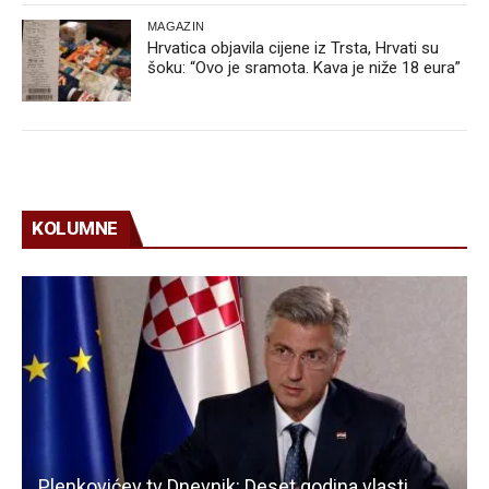
MAGAZIN
Hrvatica objavila cijene iz Trsta, Hrvati su
šoku: “Ovo je sramota. Kava je niže 18 eura”
KOLUMNE
Plenkovićev tv Dnevnik: Deset godina vlasti,