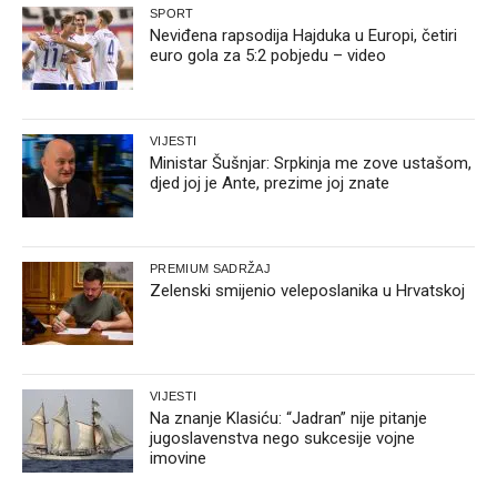
SPORT
Neviđena rapsodija Hajduka u Europi, četiri
euro gola za 5:2 pobjedu – video
VIJESTI
Ministar Šušnjar: Srpkinja me zove ustašom,
djed joj je Ante, prezime joj znate
PREMIUM SADRŽAJ
Zelenski smijenio veleposlanika u Hrvatskoj
VIJESTI
Na znanje Klasiću: “Jadran” nije pitanje
jugoslavenstva nego sukcesije vojne
imovine