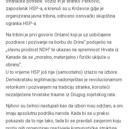
stranačke potrebe. Vozio ih je Branko Perković,
zaposlenik HSP-a, a krenuli su u Križevce gdje je
organizirana javna tribina, odnosno osnivački skupština
ogranka HSP-a.
Na tribini je prvi govorio Oršanić koji je uz uobičajene
pozdrave i pozivanje na borbu do Drine“ podsjetio na
„slavnu prošlost NDH“ te ukazao na spremnost Hrvata iz
Kanade da se „moralno, materijalno i fizički uključe u
obranu“.
U to vrijeme HSP još nije (samostalno) izlazio na izbore.
Demokratsku legitimaciju nadomještao je revolucionarnom
retorikom i pozivanjem na tradiciju stranke, koristeći
nezaliječene hrvatske traume iz Drugog svjetskog rata.
Njihovi su čelnici nastupali kao da izbori nisu održani, a oni
imaju apsolutnu podršku naroda. Kada bi se u praksi
pokazalo da to nije tako, tada bi se pravdali zavjerom koju
protiv njih organiziraju preživjele komunističke strukture,