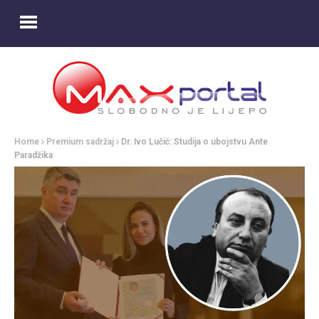
Home
Premium sadržaj
Dr. Ivo Lučić: Studija o ubojstvu Ante
Paradžika