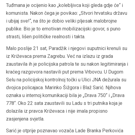
Tuđmana je ocijenio kao „kolebljivca koji gleda gdje će“ i
komunista. Nakon čega je povikao: „Stvori hrvatsku državu
i ubijaj sve!“, na što je dobio veliki pljesak malobrojne
publike. Bio je to emotivan mobilizacijski govor, s puno
strasti, lišen političke realnosti i takta
.
Malo poslije 21 sat, Paradžik i njegovi suputnici krenuli su
iz Križevaca prema Zagrebu. Već na izlazu iz grada
zaustavila ih je policijska patrola te su nakon legitimiranja i
kraćeg razgovora nastavili put prema Vrbovcu. U Dugom
Selu na policijskoj kontrolnoj točki u Ulici JNA dežurala su
dvojica policajaca. Marinko
Šižgora
i Blaž Sarić. Njihova
oznaka u internoj komunikaciji bila je „Drava 750“ i „Drava
778“. Oko 22 sata zaustavili su Ladu s tri putnika koja je
dolazila iz pravca Križevaca i nije imala propisno
zasjenjena svjetla
.
Sarić je otprije poznavao vozača Lade Branka Perkovića