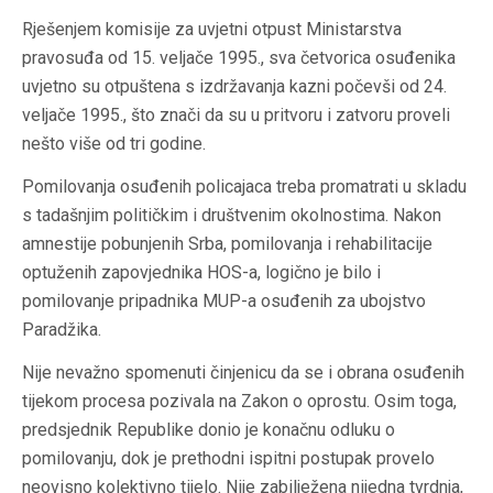
Rješenjem komisije za uvjetni otpust Ministarstva
pravosuđa od 15. veljače 1995., sva četvorica osuđenika
uvjetno su otpuštena s izdržavanja kazni počevši od 24.
veljače 1995., što znači da su u pritvoru i zatvoru proveli
nešto više od tri godine.
Pomilovanja osuđenih policajaca treba promatrati u skladu
s tadašnjim političkim i društvenim okolnostima. Nakon
amnestije pobunjenih Srba, pomilovanja i rehabilitacije
optuženih zapovjednika HOS-a, logično je bilo i
pomilovanje pripadnika MUP-a osuđenih za ubojstvo
Paradžika.
Nije nevažno spomenuti činjenicu da se i obrana osuđenih
tijekom procesa pozivala na Zakon o oprostu. Osim toga,
predsjednik Republike donio je konačnu odluku o
pomilovanju, dok je prethodni ispitni postupak provelo
neovisno kolektivno tijelo. Nije zabilježena nijedna tvrdnja,