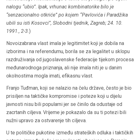
nalogu “ubio”. Ipak, vrhunac kombinatorike bilo je
“senzacionalno otkriće” po kojem “Pavlovića i Paradžika
ubili su isti Kosovci”, Slobodni tjednik, Zagreb; 24. 10.
1991., 2-3.
)
Novoizabrana vlast imala je legitimitet koji je dobila na
izborima i na referendumu, borila se za legalitet u sklopu
razdruživanja od jugoslavenske federacije tijekom procesa
međunarodnoga priznanja, ali nije imala niti je u danim
okolnostima mogla imati, efikasnu vlast.
Franjo Tuđman, koji se nalazio na čelu države, često je bio
prisiljen na taktičke kompromise i poteze koji u dijelu
javnosti nisu bili popularni jer se činilo da odustaje od
zacrtanih ciljeva. Vrijeme je pokazalo da su ti potezi bili
nužni upravo za ostvarenje tih ciljeva.
U te političke pukotine između strateških odluka i taktičkih