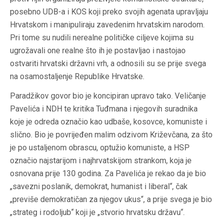
posebno UDB-a i KOS koji preko svojih agenata upravljaju
Hrvatskom i manipuliraju zavedenim hrvatskim narodom.
Pri tome su nudili nerealne političke ciljeve kojima su
ugrožavali one realne što ih je postavljao i nastojao
ostvariti hrvatski državni vrh, a odnosili su se prije svega
na osamostaljenje Republike Hrvatske.
Paradžikov govor bio je koncipiran upravo tako. Veličanje
Pavelića i NDH te kritika Tuđmana i njegovih suradnika
koje je odreda označio kao udbaše, kosovce, komuniste i
slično. Bio je povrijeđen malim odzivom Križevčana, za što
je po ustaljenom obrascu, optužio komuniste, a HSP
označio najstarijom i najhrvatskijom strankom, koja je
osnovana prije 130 godina. Za Pavelića je rekao da je bio
„savezni poslanik, demokrat, humanist i liberal“, čak
„previše demokratičan za njegov ukus“, a prije svega je bio
„strateg i rodoljub“ koji je „stvorio hrvatsku državu“.