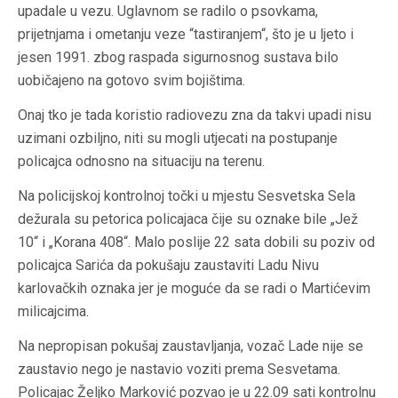
upadale u vezu. Uglavnom se radilo o psovkama,
prijetnjama i ometanju veze “
tastiranjem
“, što je u ljeto i
jesen 1991. zbog raspada sigurnosnog sustava bilo
uobičajeno na gotovo svim bojištima.
Onaj tko je tada koristio radiovezu zna da takvi upadi nisu
uzimani ozbiljno, niti su mogli utjecati na postupanje
policajca odnosno na situaciju na terenu.
Na policijskoj kontrolnoj točki u mjestu Sesvetska Sela
dežurala su petorica policajaca čije su oznake bile „Jež
10“ i „Korana 408“. Malo poslije 22 sata dobili su poziv od
policajca Sarića da pokušaju zaustaviti Ladu Nivu
karlovačkih oznaka jer je moguće da se radi o Martićevim
milicajcima.
Na nepropisan pokušaj zaustavljanja, vozač Lade nije se
zaustavio nego je nastavio voziti prema Sesvetama.
Policajac Željko Marković pozvao je u 22.09 sati kontrolnu