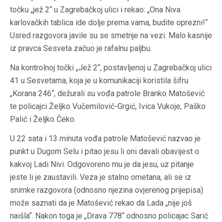
točku „jež 2“ u Zagrebačkoj ulici i rekao: „Ona Niva
karlovačkih tablica ide dolje prema vama, budite oprezni!“
Usred razgovora javile su se smetnje na vezi. Malo kasnije
iz pravca Sesveta začuo je rafalnu paljbu.
Na kontrolnoj točki „Jež 2“, postavljenoj u Zagrebačkoj ulici
41 u Sesvetama, koja je u komunikaciji koristila šifru
„Korana 246“, dežurali su vođa patrole Branko Matošević
te policajci Željko Vučemilović-Grgić, Ivica Vukoje, Paško
Palić i Željko Čeko.
U 22 sata i 13 minuta vođa patrole Matošević nazvao je
punkt u Dugom Selu i pitao jesu li oni davali obavijest o
kakvoj Ladi Nivi. Odgovoreno mu je da jesu, uz pitanje
jeste li je zaustavili. Veza je stalno ometana, ali se iz
snimke razgovora (odnosno njezina ovjerenog prijepisa)
može saznati da je Matošević rekao da Lada „nije još
naišla“. Nakon toga je „Drava 778“ odnosno policajac Sarić