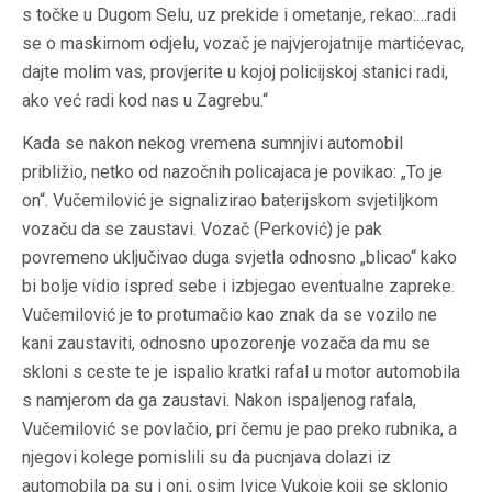
s točke u Dugom Selu, uz prekide i ometanje, rekao:…radi
se o maskirnom odjelu, vozač je najvjerojatnije martićevac,
dajte molim vas, provjerite u kojoj policijskoj stanici radi,
ako već radi kod nas u Zagrebu.“
Kada se nakon nekog vremena sumnjivi automobil
približio, netko od nazočnih policajaca je povikao: „To je
on“. Vučemilović je signalizirao baterijskom svjetiljkom
vozaču da se zaustavi. Vozač (Perković) je pak
povremeno uključivao duga svjetla odnosno „blicao“ kako
bi bolje vidio ispred sebe i izbjegao eventualne zapreke.
Vučemilović je to protumačio kao znak da se vozilo ne
kani zaustaviti, odnosno upozorenje vozača da mu se
skloni s ceste te je ispalio kratki rafal u motor automobila
s namjerom da ga zaustavi. Nakon ispaljenog rafala,
Vučemilović se povlačio, pri čemu je pao preko rubnika, a
njegovi kolege pomislili su da pucnjava dolazi iz
automobila pa su i oni, osim Ivice Vukoje koji se sklonio