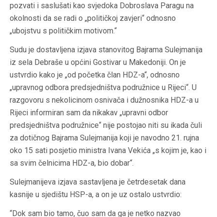
pozvati i saslušati kao svjedoka Dobroslava Paragu na
okolnosti da se radi o „političkoj zavjeri“ odnosno
„ubojstvu s političkim motivom.“
Sudu je dostavljena izjava stanovitog Bajrama Sulejmanija
iz sela
Debraše
u općini Gostivar u Makedoniji. On je
ustvrdio kako je „od početka član HDZ-a“, odnosno
„upravnog odbora predsjedništva podružnice u Rijeci“. U
razgovoru s nekolicinom osnivača i dužnosnika HDZ-a u
Rijeci informiran sam da nikakav „upravni odbor
predsjedništva podružnice“ nije postojao niti su ikada čuli
za dotičnog Bajrama Sulejmanija koji je navodno 21. rujna
oko 15 sati posjetio ministra Ivana Vekića „s kojim je, kao i
sa svim čelnicima HDZ-a, bio dobar“.
Sulejmanijeva izjava sastavljena je četrdesetak dana
kasnije u sjedištu HSP-a, a on je uz ostalo ustvrdio:
“Dok sam bio tamo, čuo sam da ga je netko nazvao