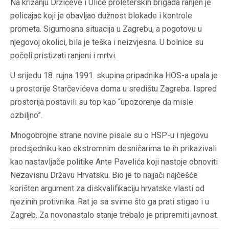
Na križanju Držićeve i Ulice proleterskih brigada ranjen je
policajac koji je obavljao dužnost blokade i kontrole
prometa. Sigurnosna situacija u Zagrebu, a pogotovu u
njegovoj okolici, bila je teška i neizvjesna. U bolnice su
počeli pristizati ranjeni i mrtvi.
U srijedu 18. rujna 1991. skupina pripadnika HOS-a upala je
u prostorije Starčevićeva doma u središtu Zagreba. Ispred
prostorija postavili su top kao “upozorenje da misle
ozbiljno”.
Mnogobrojne strane novine pisale su o HSP-u i njegovu
predsjedniku kao ekstremnim desničarima te ih prikazivali
kao nastavljače politike Ante Pavelića koji nastoje obnoviti
Nezavisnu Državu Hrvatsku. Bio je to najjači najčešće
korišten argument za diskvalifikaciju hrvatske vlasti od
njezinih protivnika. Rat je sa svime što ga prati stigao i u
Zagreb. Za novonastalo stanje trebalo je pripremiti javnost.