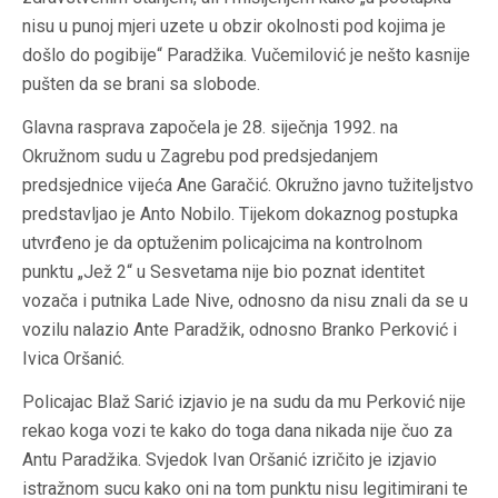
nisu u punoj mjeri uzete u obzir okolnosti pod kojima je
došlo do pogibije“ Paradžika. Vučemilović je nešto kasnije
pušten da se brani sa slobode.
Glavna rasprava započela je 28. siječnja 1992. na
Okružnom sudu u Zagrebu pod predsjedanjem
predsjednice vijeća Ane Garačić. Okružno javno tužiteljstvo
predstavljao je Anto Nobilo. Tijekom dokaznog postupka
utvrđeno je da optuženim policajcima na kontrolnom
punktu „Jež 2“ u Sesvetama nije bio poznat identitet
vozača i putnika Lade Nive, odnosno da nisu znali da se u
vozilu nalazio Ante Paradžik, odnosno Branko Perković i
Ivica Oršanić.
Policajac Blaž Sarić izjavio je na sudu da mu Perković nije
rekao koga vozi te kako do toga dana nikada nije čuo za
Antu Paradžika. Svjedok Ivan Oršanić izričito je izjavio
istražnom sucu kako oni na tom punktu nisu legitimirani te