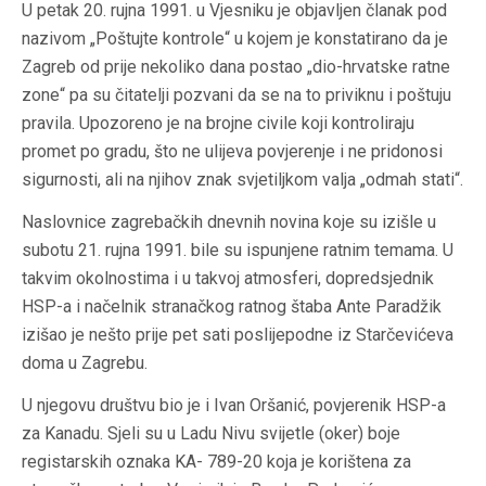
U petak 20. rujna 1991. u Vjesniku je objavljen članak pod
nazivom „Poštujte kontrole“ u kojem je konstatirano da je
Zagreb od prije nekoliko dana postao „dio-hrvatske ratne
zone“ pa su čitatelji pozvani da se na to priviknu i poštuju
pravila. Upozoreno je na brojne civile koji kontroliraju
promet po gradu, što ne ulijeva povjerenje i ne pridonosi
sigurnosti, ali na njihov znak svjetiljkom valja „odmah stati“.
Naslovnice zagrebačkih dnevnih novina koje su izišle u
subotu 21. rujna 1991. bile su ispunjene ratnim temama. U
takvim okolnostima i u takvoj atmosferi, dopredsjednik
HSP-a i načelnik stranačkog ratnog štaba Ante Paradžik
izišao je nešto prije pet sati poslijepodne iz Starčevićeva
doma u Zagrebu.
U njegovu društvu bio je i Ivan Oršanić, povjerenik HSP-a
za Kanadu. Sjeli su u Ladu Nivu svijetle (oker) boje
registarskih oznaka KA- 789-20 koja je korištena za