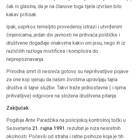
čak ni glasina, da je na članove toga tijela izvršen bilo
kakav pritisak.
Ipak, usprkos temeljito provedenoj istrazi i utvrđenim
činjenicama, jedan dio javnosti ne prihvaća političke i
društvene događaje onakvima kakvi oni jesu, nego ih iz
različitih razloga mistificira i komplicira do
neprepoznavanja.
Prirodna smrt ili nesreća gotovo su neprihvatljive pojave
za one koji vjeruju da našim životima upravljaju tajna
društva ili tajne službe. Takvi traže jednostavne
(
i njima
prihvatljive) odgovore na složena društvena pitanja.
Zaključak
Pogibija Ante Paradžika na policijskoj kontrolnoj točki u
Sesvetama
21. rujna 1991.
rezultat je niza nesretnih
okolnosti. Počevši od straha i ratne psihoze koja je tih