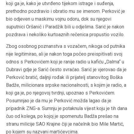
koji ga je, kako je utvrđeno tijekom istrage i suđenja,
prethodno pozdravio i obratio mu se imenom. Perković je
bio odjeven u maskirnu vojnu odoru, dok su njegovi
suputnici Oršanić i Paradžik bili u odjelima. Sarić je nakon
pozdrava i nekoliko kurtoaznih rečenica propustio vozilo.
Zbog osobnog poznanstva s vozačem, nikoga od putnika
nije legitimirao, ali je nakon toga počeo preispitivati svoj
odnos s Perkovićem koji je ranije radio u kafiću „Dalma“ u
Dubravi gdje je Sarić često svraćao. Sarić je vjerovao da je
Perković bratić, daljnji rođak ili prijatelj stanovitog Boška
Badže, milicionara srpske nacionalnosti, s kojim je radio, a
koji ga je, po njegovoj tvrdnji, upoznao s Perkovićem.
Posumnjao je da mu je Perković možda lagao da je
pripadnik ZNG-a. Sumnju je potaknula vijest koju je tih dana
čuo od kolega, po kojoj je spomenutu Badža prešao na
stranu milicije SAO Krajine čiji je načelnik bio Mile Martić,
po kojem su nazvani martićevcima.