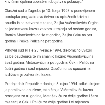
krivičnim djelima ubojstva i ubojstva u pokušaju.”
Okružni sud u Zagrebu je 13. lipnja 1993. u ponovljenom
postupku proglasio svu četvoricu optuženih krivim i
osudio ih na zatvorske kazne; Željka Vučemilovića-Grgića
na jedinstvenu kaznu zatvora u trajanju od sedam godina,
Branka Matoševića na šest godina, Željka Čeku na pet
godina i Paška Palića na pet godina.
Vrhovni sud RH je 23. veljače 1994. djelomično uvažio
žalbe osuđenika te im smanjio kazne: Vučemiloviću na
šest godina, Matoševiću na pet godina, Čeki i Paliću na
četiri godine i šest mjeseci. Osuđenici su upućeni na
izdržavanje zatvorske kazne.
Predsjednik Republike donio je 8. rujna 1994. odluku kojom
je pomilovao osuđene, tako što je Vučemiloviću kazna
smanjena za tri godine, Matoševiću za dvije godine i šest
mjeseci, a Čeki i Paliću za dvije godine i tri mjeseca.