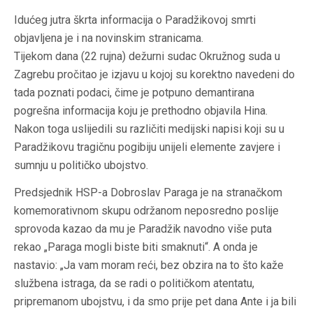
Idućeg jutra škrta informacija o
Paradžikovoj
smrti
objavljena je i na novinskim stranicama.
Tijekom dana (22 rujna) dežurni sudac Okružnog suda u
Zagrebu pročitao je izjavu u kojoj su korektno navedeni do
tada poznati podaci, čime je potpuno demantirana
pogrešna informacija koju je prethodno objavila Hina
.
Nakon toga uslijedili su različiti medijski napisi koji su u
Paradžikovu tragičnu pogibiju unijeli elemente zavjere i
sumnju u političko ubojstvo
.
Predsjednik HSP-a Dobroslav Paraga je na stranačkom
komemorativnom skupu održanom neposredno poslije
sprovoda kazao da mu je Paradžik navodno više puta
rekao „Paraga mogli biste biti smaknuti“. A onda je
nastavio: „Ja vam moram reći, bez obzira na to što kaže
službena istraga, da se radi o političkom atentatu,
pripremanom ubojstvu, i da smo prije pet dana Ante i ja bili