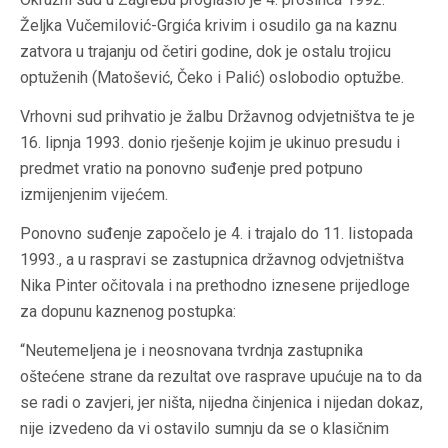
Željka Vučemilović-Grgića krivim i osudilo ga na kaznu
zatvora u trajanju od četiri godine, dok je ostalu trojicu
optuženih (Matošević, Čeko i Palić) oslobodio optužbe.
Vrhovni sud prihvatio je žalbu Državnog odvjetništva te je
16. lipnja 1993. donio rješenje kojim je ukinuo presudu i
predmet vratio na ponovno suđenje pred potpuno
izmijenjenim vijećem.
Ponovno suđenje započelo je 4. i trajalo do 11. listopada
1993., a u raspravi se zastupnica državnog odvjetništva
Nika Pinter očitovala i na prethodno iznesene prijedloge
za dopunu kaznenog postupka:
“Neutemeljena je i neosnovana tvrdnja zastupnika
oštećene strane da rezultat ove rasprave upućuje na to da
se radi o zavjeri, jer ništa, nijedna činjenica i nijedan dokaz,
nije izvedeno da vi ostavilo sumnju da se o klasičnim