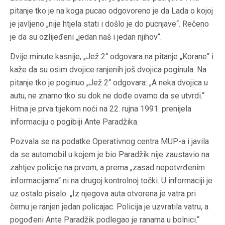
pitanje tko je na koga pucao odgovoreno je da Lada o kojoj
je javljeno „nije htjela stati i došlo je do pucnjave“. Rečeno
je da su ozlijeđeni „jedan naš i jedan njihov“.
Dvije minute kasnije, „Jež 2“ odgovara na pitanje „Korane“ i
kaže da su osim dvojice ranjenih još dvojica poginula. Na
pitanje tko je poginuo „Jež 2“ odgovara: „A neka dvojica u
autu, ne znamo tko su dok ne dođe ovamo da se utvrdi.“
Hitna je prva tijekom noći na 22. rujna 1991. prenijela
informaciju o pogibiji Ante Paradžika.
Pozvala se na podatke Operativnog centra MUP-a i javila
da se automobil u kojem je bio Paradžik nije zaustavio na
zahtjev policije na prvom, a prema „zasad nepotvrđenim
informacijama“ ni na drugoj kontrolnoj točki. U informaciji je
uz ostalo pisalo: „Iz njegova auta otvorena je vatra pri
čemu je ranjen jedan policajac. Policija je uzvratila vatru, a
pogođeni Ante Paradžik podlegao je ranama u bolnici.“