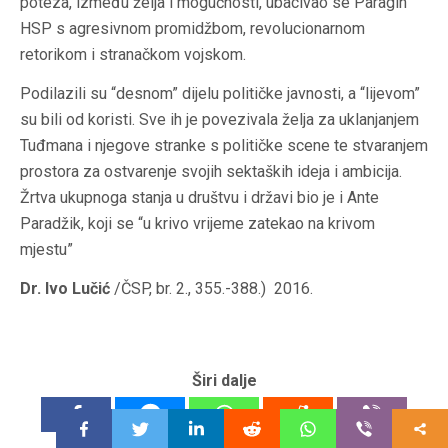
poteza, između želja i mogućnosti, ubacivao se Paragin
HSP s agresivnom promidžbom, revolucionarnom
retorikom i stranačkom vojskom.
Podilazili su “desnom” dijelu političke javnosti, a “lijevom”
su bili od koristi. Sve ih je povezivala želja za uklanjanjem
Tuđmana i njegove stranke s političke scene te stvaranjem
prostora za ostvarenje svojih sektaških ideja i ambicija.
Žrtva ukupnoga stanja u društvu i državi bio je i Ante
Paradžik, koji se “u krivo vrijeme zatekao na krivom
mjestu”
Dr. Ivo Lučić
/ČSP, br. 2., 355.-388.) 2016.
Širi dalje