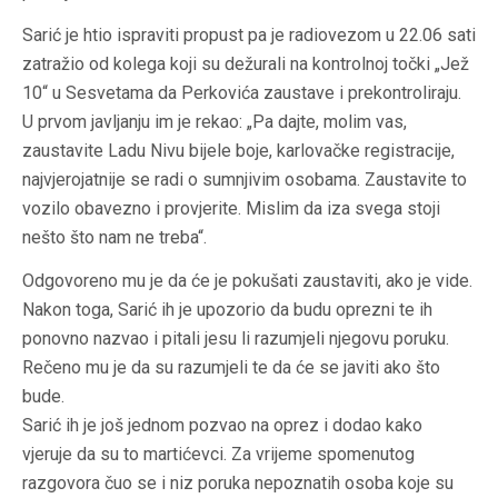
Sarić je htio ispraviti propust pa je radiovezom u 22.06 sati
zatražio od kolega koji su dežurali na kontrolnoj točki „Jež
10“ u Sesvetama da Perkovića zaustave i prekontroliraju.
U prvom javljanju im je rekao: „Pa dajte, molim vas,
zaustavite Ladu Nivu bijele boje, karlovačke registracije,
najvjerojatnije se radi o sumnjivim osobama. Zaustavite to
vozilo obavezno i provjerite. Mislim da iza svega stoji
nešto što nam ne treba“.
Odgovoreno mu je da će je pokušati zaustaviti, ako je vide.
Nakon toga, Sarić ih je upozorio da budu oprezni te ih
ponovno nazvao i pitali jesu li razumjeli njegovu poruku.
Rečeno mu je da su razumjeli te da će se javiti ako što
bude.
Sarić ih je još jednom pozvao na oprez i dodao kako
vjeruje da su to martićevci. Za vrijeme spomenutog
razgovora čuo se i niz poruka nepoznatih osoba koje su