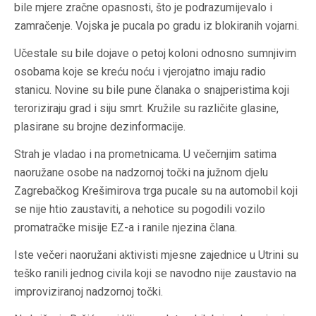
bile mjere zračne opasnosti, što je podrazumijevalo i
zamračenje. Vojska je pucala po gradu iz blokiranih vojarni.
Učestale su bile dojave o petoj koloni odnosno sumnjivim
osobama koje se kreću noću i vjerojatno imaju radio
stanicu. Novine su bile pune članaka o snajperistima koji
teroriziraju grad i siju smrt. Kružile su različite glasine,
plasirane su brojne dezinformacije.
Strah je vladao i na prometnicama. U večernjim satima
naoružane osobe na nadzornoj točki na južnom djelu
Zagrebačkog Krešimirova trga pucale su na automobil koji
se nije htio zaustaviti, a nehotice su pogodili vozilo
promatračke misije EZ-a i ranile njezina člana.
Iste večeri naoružani aktivisti mjesne zajednice u Utrini su
teško ranili jednog civila koji se navodno nije zaustavio na
improviziranoj nadzornoj točki.