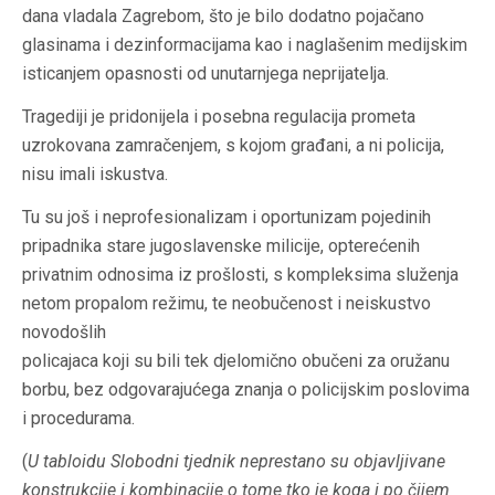
dana vladala Zagrebom, što je bilo dodatno pojačano
glasinama i dezinformacijama kao i naglašenim medijskim
isticanjem opasnosti od unutarnjega neprijatelja.
Tragediji je pridonijela i posebna regulacija prometa
uzrokovana zamračenjem, s kojom građani, a ni policija,
nisu imali iskustva.
Tu su još i neprofesionalizam i oportunizam pojedinih
pripadnika stare jugoslavenske milicije, opterećenih
privatnim odnosima iz prošlosti, s kompleksima služenja
netom propalom režimu, te neobučenost i neiskustvo
novodošlih
policajaca koji su bili tek djelomično obučeni za oružanu
borbu, bez odgovarajućega znanja o policijskim poslovima
i procedurama.
(
U tabloidu Slobodni tjednik neprestano su objavljivane
konstrukcije i kombinacije o tome tko je koga i po čijem