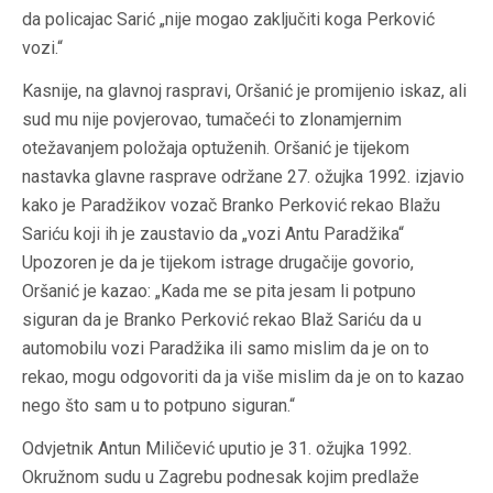
da policajac Sarić „nije mogao zaključiti koga Perković
vozi.“
Kasnije, na glavnoj raspravi, Oršanić je promijenio iskaz, ali
sud mu nije povjerovao, tumačeći to zlonamjernim
otežavanjem položaja optuženih. Oršanić je tijekom
nastavka glavne rasprave održane 27. ožujka 1992. izjavio
kako je Paradžikov vozač Branko Perković rekao Blažu
Sariću koji ih je zaustavio da „vozi Antu Paradžika“
Upozoren je da je tijekom istrage drugačije govorio,
Oršanić je kazao: „Kada me se pita jesam li potpuno
siguran da je Branko Perković rekao Blaž Sariću da u
automobilu vozi Paradžika ili samo mislim da je on to
rekao, mogu odgovoriti da ja više mislim da je on to kazao
nego što sam u to potpuno siguran.“
Odvjetnik Antun Miličević uputio je 31. ožujka 1992.
Okružnom sudu u Zagrebu podnesak kojim predlaže