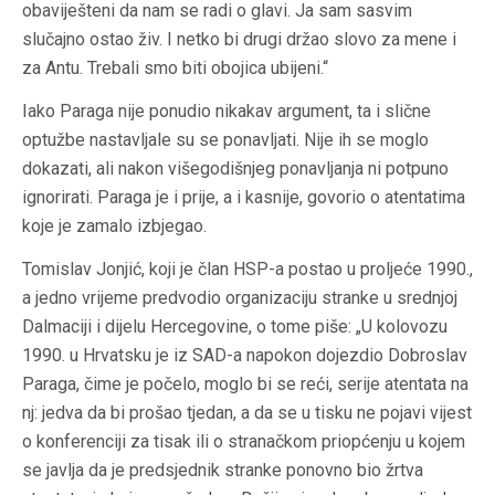
obaviješteni da nam se radi o glavi. Ja sam sasvim
slučajno ostao živ. I netko bi drugi držao slovo za mene i
za Antu. Trebali smo biti obojica ubijeni.“
Iako Paraga nije ponudio nikakav argument, ta i slične
optužbe nastavljale su se ponavljati. Nije ih se moglo
dokazati, ali nakon višegodišnjeg ponavljanja ni potpuno
ignorirati. Paraga je i prije, a i kasnije, govorio o atentatima
koje je zamalo izbjegao.
Tomislav Jonjić, koji je član HSP-a postao u proljeće 1990.,
a jedno vrijeme predvodio organizaciju stranke u srednjoj
Dalmaciji i dijelu Hercegovine, o tome piše: „U kolovozu
1990. u Hrvatsku je iz SAD-a napokon dojezdio Dobroslav
Paraga, čime je počelo, moglo bi se reći, serije atentata na
nj: jedva da bi prošao tjedan, a da se u tisku ne pojavi vijest
o konferenciji za tisak ili o stranačkom priopćenju u kojem
se javlja da je predsjednik stranke ponovno bio žrtva