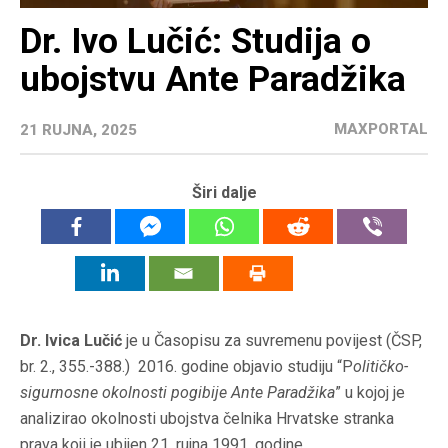
Dr. Ivo Lučić: Studija o
ubojstvu Ante Paradžika
MAXPORTAL
21 RUJNA, 2025
Širi dalje
Dr. Ivica Lučić
je u Časopisu za suvremenu povijest (ČSP,
br. 2., 355.-388.) 2016. godine objavio studiju “P
olitičko-
sigurnosne okolnosti pogibije Ante Paradžika
” u kojoj je
analizirao okolnosti ubojstva čelnika Hrvatske stranka
prava koji je ubijen 21. rujna 1991. godine