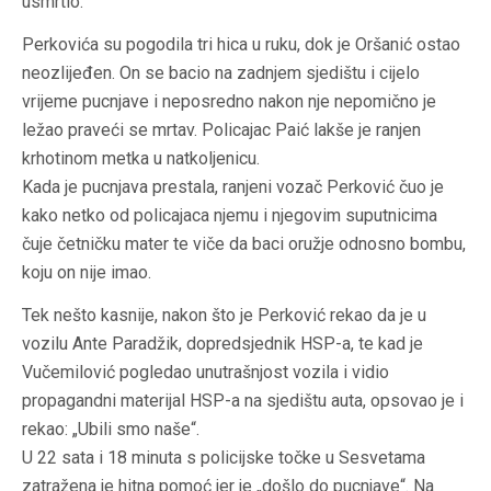
usmrtio.
Perkovića su pogodila tri hica u ruku, dok je Oršanić ostao
neozlijeđen. On se bacio na zadnjem sjedištu i cijelo
vrijeme pucnjave i neposredno nakon nje nepomično je
ležao praveći se mrtav. Policajac Paić lakše je ranjen
krhotinom metka u natkoljenicu.
Kada je pucnjava prestala, ranjeni vozač Perković čuo je
kako netko od policajaca njemu i njegovim suputnicima
čuje četničku mater te viče da baci oružje odnosno bombu,
koju on nije imao
.
Tek nešto kasnije, nakon što je Perković rekao da je u
vozilu Ante Paradžik, dopredsjednik HSP-a, te kad je
Vučemilović pogledao unutrašnjost vozila i vidio
propagandni materijal HSP-a na sjedištu auta, opsovao je i
rekao: „Ubili smo naše“.
U 22 sata i 18 minuta s policijske točke u Sesvetama
zatražena je hitna pomoć jer je „došlo do pucnjave“. Na