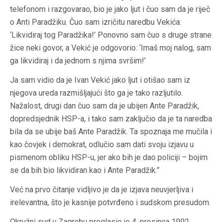
telefonom i razgovarao, bio je jako ljut i čuo sam da je riječ
o Anti Paradžiku. Čuo sam izričitu naredbu Vekića:
‘Likvidiraj tog Paradžika!’ Ponovno sam čuo s druge strane
žice neki govor, a Vekić je odgovorio: ‘Imaš moj nalog, sam
ga likvidiraj i da jednom s njima svršim!’
Ja sam vidio da je Ivan Vekić jako ljut i otišao sam iz
njegova ureda razmišljajući što ga je tako razljutilo.
Nažalost, drugi dan čuo sam da je ubijen Ante Paradžik,
dopredsjednik HSP-a, i tako sam zaključio da je ta naredba
bila da se ubije baš Ante Paradžik. Ta spoznaja me mučila i
kao čovjek i demokrat, odlučio sam dati svoju izjavu u
pismenom obliku HSP-u, jer ako bih je dao policiji – bojim
se da bih bio likvidiran kao i Ante Paradžik.”
Već na prvo čitanje vidljivo je da je izjava neuvjerljiva i
irelevantna, što je kasnije potvrđeno i sudskom presudom.
Okružni sud u Zagrebu proglasio je 4. prosinca 1992.