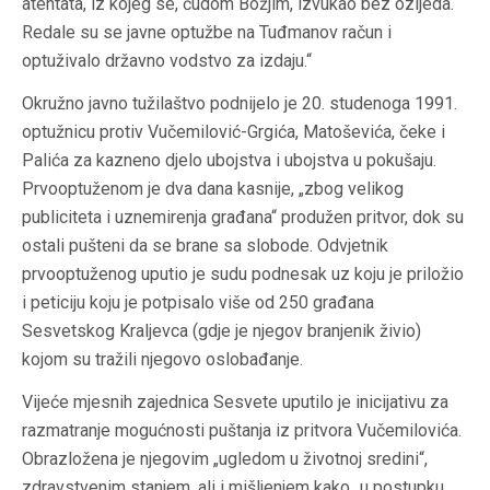
atentata, iz kojeg se, čudom Božjim, izvukao bez ozljeda.
Redale su se javne optužbe na Tuđmanov račun i
optuživalo državno vodstvo za izdaju.“
Okružno javno tužilaštvo podnijelo je 20. studenoga 1991.
optužnicu protiv Vučemilović-Grgića, Matoševića, čeke i
Palića za kazneno djelo ubojstva i ubojstva u pokušaju.
Prvooptuženom je dva dana kasnije, „zbog velikog
publiciteta i uznemirenja građana“ produžen pritvor, dok su
ostali pušteni da se brane sa slobode. Odvjetnik
prvooptuženog uputio je sudu podnesak uz koju je priložio
i peticiju koju je potpisalo više od 250 građana
Sesvetskog Kraljevca (gdje je njegov branjenik živio)
kojom su tražili njegovo oslobađanje.
Vijeće mjesnih zajednica Sesvete uputilo je inicijativu za
razmatranje mogućnosti puštanja iz pritvora Vučemilovića.
Obrazložena je njegovim „ugledom u životnoj sredini“,
zdravstvenim stanjem, ali i mišljenjem kako „u postupku