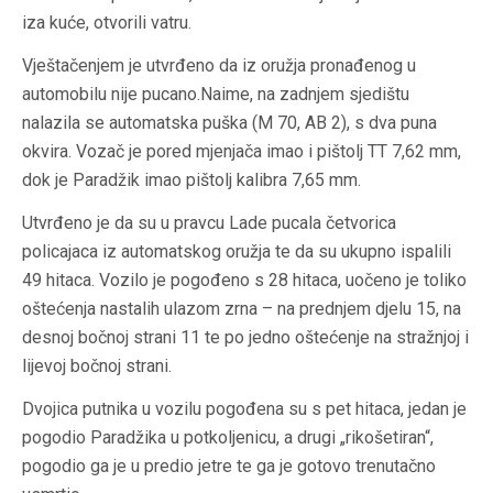
iza kuće, otvorili vatru.
Vještačenjem je utvrđeno da iz oružja pronađenog u
automobilu nije pucano.Naime, na zadnjem sjedištu
nalazila se automatska puška (M 70, AB 2), s dva puna
okvira. Vozač je pored mjenjača imao i pištolj TT 7,62 mm,
dok je Paradžik imao pištolj kalibra 7,65 mm.
Utvrđeno je da su u pravcu Lade pucala četvorica
policajaca iz automatskog oružja te da su ukupno ispalili
49 hitaca. Vozilo je pogođeno s 28 hitaca, uočeno je toliko
oštećenja nastalih ulazom zrna – na prednjem djelu 15, na
desnoj bočnoj strani 11 te po jedno oštećenje na stražnjoj i
lijevoj bočnoj strani.
Dvojica putnika u vozilu pogođena su s pet hitaca, jedan je
pogodio Paradžika u potkoljenicu, a drugi „rikošetiran“,
pogodio ga je u predio jetre te ga je gotovo trenutačno