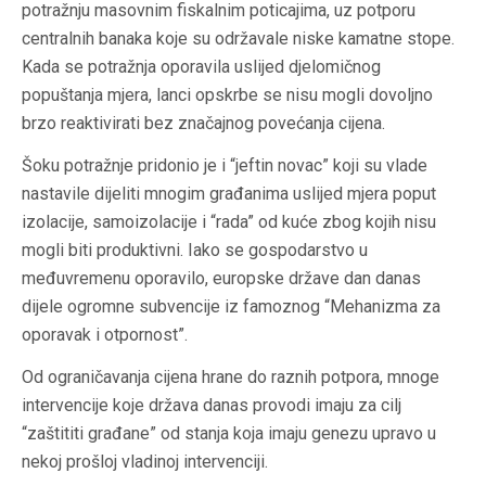
potražnju masovnim fiskalnim poticajima, uz potporu
centralnih banaka koje su održavale niske kamatne stope.
Kada se potražnja oporavila uslijed djelomičnog
popuštanja mjera, lanci opskrbe se nisu mogli dovoljno
brzo reaktivirati bez značajnog povećanja cijena.
Šoku potražnje pridonio je i “jeftin novac” koji su vlade
nastavile dijeliti mnogim građanima uslijed mjera poput
izolacije, samoizolacije i “rada” od kuće zbog kojih nisu
mogli biti produktivni. Iako se gospodarstvo u
međuvremenu oporavilo, europske države dan danas
dijele ogromne subvencije iz famoznog “Mehanizma za
oporavak i otpornost”.
Od ograničavanja cijena hrane do raznih potpora, mnoge
intervencije koje država danas provodi imaju za cilj
“zaštititi građane” od stanja koja imaju genezu upravo u
nekoj prošloj vladinoj intervenciji.