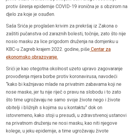
protiv širenja epidemije COVID-19 ironična je s obzirom na
djelo za koje je osuđen.
Saša Srića je proglašen krivim za prekršaj iz Zakona o
zaštiti pučanstva od zaraznih bolesti, točnije, zato što nije
nosio masku za lice prigodom druženja na domjenku u
KBC-u Zagreb krajem 2022. godine, piše
Centar za
ekonomsko obrazovanje.
Srići je kao otegotna okolnost uzeto upravo zagovaranje
provođenja mjera borbe protiv koronavirusa, navodeći
“kako bi kažnjavao mlade na privatnim zabavama koji ne
nose maske, jer tu nije riječ o pravu na slobodu i to zato
što time ugrožavaju ne samo svoje živote nego i živote
obitelji i bližnjih s kojima su u kontaktu” dok on
istovremeno, kako stoji u presudi, u zdravstvenoj ustanovi
na privatnom druženju ne nosi masku, kao niti njegove
kolege, u jeku epidemije, a time ugrožavaju živote