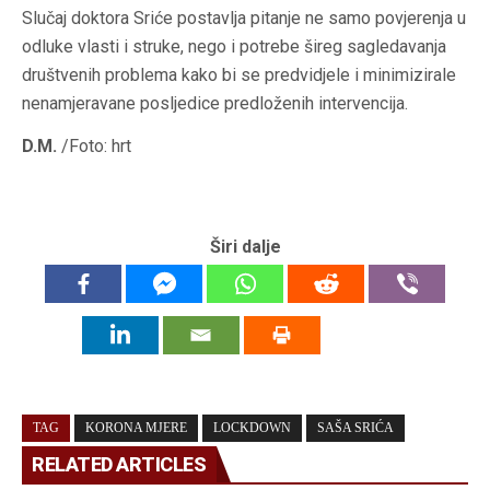
Slučaj doktora Sriće postavlja pitanje ne samo povjerenja u
odluke vlasti i struke, nego i potrebe šireg sagledavanja
društvenih problema kako bi se predvidjele i minimizirale
nenamjeravane posljedice predloženih intervencija.
D.M.
/Foto: hrt
Širi dalje
TAG
KORONA MJERE
LOCKDOWN
SAŠA SRIĆA
RELATED ARTICLES