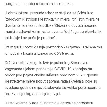
pacijenata i osoba s kojima su u kontaktu.
U obrazloženju presude također stoji da se Srića, kao
“zagovornik strogih i restriktivnih mjera”, tih istih mjera ne
drži jer je na snazi bila odluka Stožera o obvezi nošenja
maski u zdravstvenim ustanovama, “od čega se okrivljenik
isključuje i ne poštuje propise”.
Uzimajući u obzir da nije prethodno kažnjavan, izrečena mu
je novčana kazna u iznosu od
66,36 eura.
Državne intervencije kakve je pulmolog Srića javno
zagovarao tijekom pandemije COVID-19 značajno su
pridonijele pojavi visoke inflacije sredinom 2021. godine.
Restriktivne mjere poput zabrana rada i kretanja, koje su
uvedene godinu ranije, uzrokovale su velike poremećaje u
proizvodnji i logistici diljem svijeta.
U isto vrijeme, vlade su nastojale održavati agregatnu