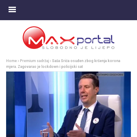
Home
Premium sadržaj
Saša Srića osuđen zbog kršenja korona
mjera. Zagovarao je lockdown i policijski sat