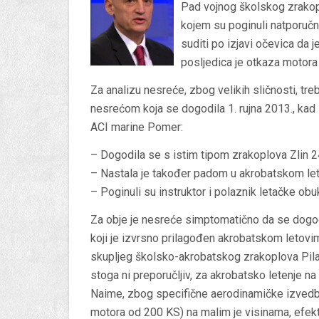
Pad vojnog školskog zrakopl
kojem su poginuli natporuč
suditi po izjavi očevica da 
posljedica je otkaza motora 
Za analizu nesreće, zbog velikih sličnosti, t
nesrećom koja se dogodila 1. rujna 2013., ka
ACI marine Pomer:
– Dogodila se s istim tipom zrakoplova Zlin 2
– Nastala je također padom u akrobatskom letu
– Poginuli su instruktor i polaznik letačke obu
Za obje je nesreće simptomatično da se dogo
koji je izvrsno prilagođen akrobatskom letovim
skupljeg školsko-akrobatskog zrakoplova Pilatu
stoga ni preporučljiv, za akrobatsko letenje n
Naime, zbog specifične aerodinamičke izvedbe
motora od 200 KS) na malim je visinama, efekt