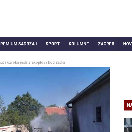
REMIUM SADRŽAJ
SPORT
KOLUMNE
ZAGREB
NOV
oguća uzroka pada zrakoplova kod Zadra
N