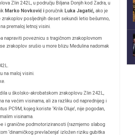
ova Zlin 242L, u području Biljana Donjih kod Zadra, u
nik
Marko Novković i
poručnik
Luka Jagatić,
ako je
je zrakoplov posljednjih deset sekundi letio bešumno,
na premaloj letnoj visini.
reba napraviti poveznicu s tragičnom zrakoplovnom
d se zrakoplov srušio u more blizu Medulina nadomak
42L.
 na maloj visini.
ke.
dila u školsko-akrobatskom zrakoplovu Zlin 242L,
a na većim visinama, ali za razliku od naprednijeg i
s PC9M, kojeg koriste ‘Krila Oluje’, nije pogodan,
a malim visinama.
 i granične podmotoriziranosti (razmjerno slabog
om ‘dinamičkog prevlačenja’ izložen riziku gubitka