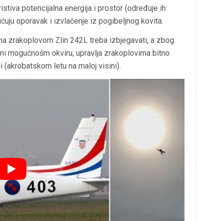
ristiva potencijalna energija i prostor (određuje ih
ćuju oporavak i izvlačenje iz pogibeljnog kovita.
a zrakoplovom Zlin 242L treba izbjegavati, a zbog
ađeni mogućnošm okviru, upravlja zrakoplovima bitno
iji (akrobatskom letu na maloj visini).