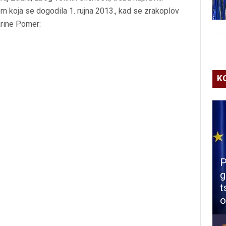
koja se dogodila 1. rujna 2013., kad se zrakoplov
rine Pomer:
K
P
g
t
o