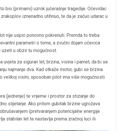
to bio (primarni) uzrok jučerašnje tragedije. Očevidac
a zrakoplov iznenadno utihnuo, te da je začuo udarac u
ilot nije uspio ponovno pokrenuti. Premda to treba
elevantni parametri o tome, a zvučni dojam očevica
 uzeti u obzir tu mogućnost.
uvjeta za siguran let, brzina, visina i pamet, da bi se
ganju najmanje dva. Kad otkaže motor, gubi se brzina
no velikoj visini, sposoban pilot ima više mogućnosti
a (jedrenje) te vrijeme i prostor za stizanje do
udno slijetanje. Ako pritom gubitak brzine ugrožava
obrušavanjem (pretvaranjem potencijalne energije
a stabilan let te nastavlja prema zračnoj luci ili