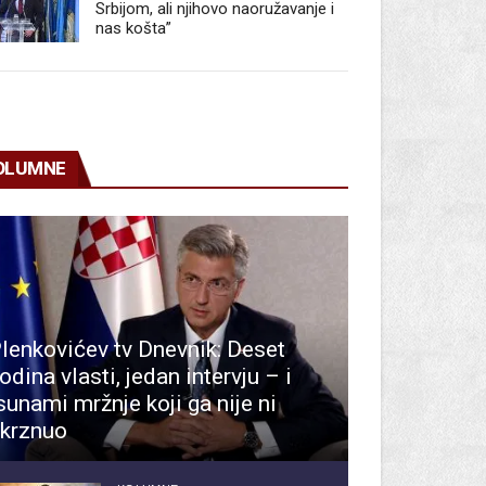
Srbijom, ali njihovo naoružavanje i
nas košta”
OLUMNE
lenkovićev tv Dnevnik: Deset
odina vlasti, jedan intervju – i
sunami mržnje koji ga nije ni
krznuo