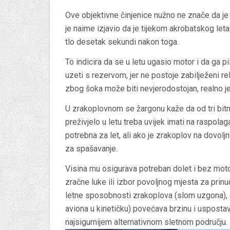
Ove objektivne činjenice nužno ne znače da je 
je naime izjavio da je tijekom akrobatskog let
tlo desetak sekundi nakon toga.
To indicira da se u letu ugasio motor i da ga p
uzeti s rezervom, jer ne postoje zabilježeni r
zbog šoka može biti nevjerodostojan, realno je
U zrakoplovnom se žargonu kaže da od tri bitna 
preživjelo u letu treba uvijek imati na raspola
potrebna za let, ali ako je zrakoplov na dovolj
za spašavanje.
Visina mu osigurava potreban dolet i bez motor
zračne luke ili izbor povoljnog mjesta za prin
letne sposobnosti zrakoplova (slom uzgona), 
aviona u kinetičku) povećava brzinu i uspostavlj
najsigurnijem alternativnom sletnom području.