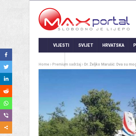
VIJESTI
SVIJET
HRVATSKA
P
GASTRO
Home
Premium sadržaj
Dr. Željko Marušić: Dva su m