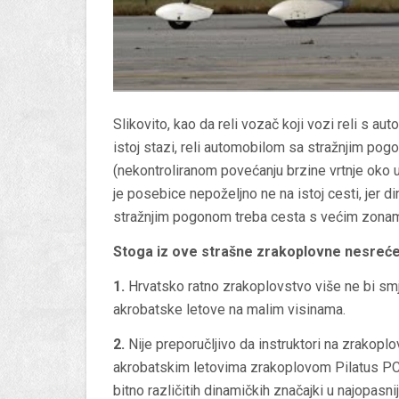
Slikovito, kao da reli vozač koji vozi reli s
istoj stazi, reli automobilom sa stražnjim pogono
(nekontroliranom povećanju brzine vrtnje oko 
je posebice nepoželjno ne na istoj cesti, jer 
stražnjim pogonom treba cesta s većim zonama 
Stoga iz ove strašne zrakoplovne nesreće 
1.
Hrvatsko ratno zrakoplovstvo više ne bi smj
akrobatske letove na malim visinama.
2.
Nije preporučljivo da instruktori na zrakopl
akrobatskim letovima zrakoplovom Pilatus PC9M 
bitno različitih dinamičkih značajki u najopasnij