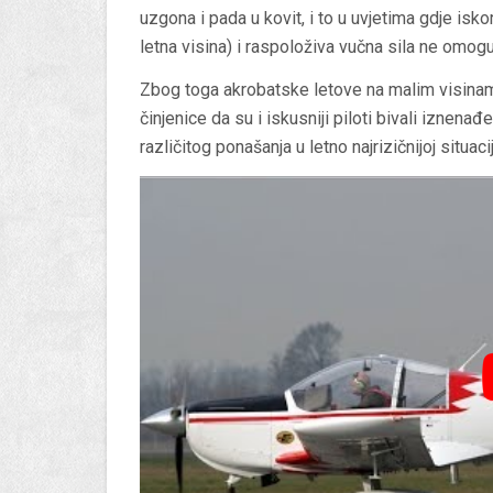
uzgona i pada u kovit, i to u uvjetima gdje isko
letna visina) i raspoloživa vučna sila ne omogu
Zbog toga akrobatske letove na malim visinam
činjenice da su i iskusniji piloti bivali iznen
različitog ponašanja u letno najrizičnijoj situac