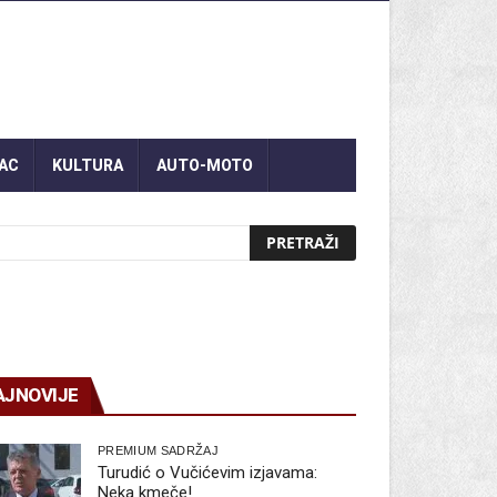
AC
KULTURA
AUTO-MOTO
AJNOVIJE
PREMIUM SADRŽAJ
Turudić o Vučićevim izjavama:
Neka kmeče!