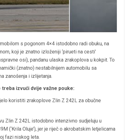
 automobilom s pogonom 4×4 istodobno radi obuku, na
m, koji je znatno izloženiji ‘pirueti na cesti’
uspravne osi), pandanu ulaska zrakoplova u kokpit. To
dinamički (znatno) nestabilnijem automobilu sa
zanošenja i izlijetanja.
treba izvući dvije važne pouke:
elo koristiti zrakoplove Zlin Z 242L za obučne
ovu Zlin Z 242L istodobno intenzivno sudjeluju u
(‘Krila Oluje’), jer je riječ o akrobatskim letjelicama
oj fazi niskog leta.