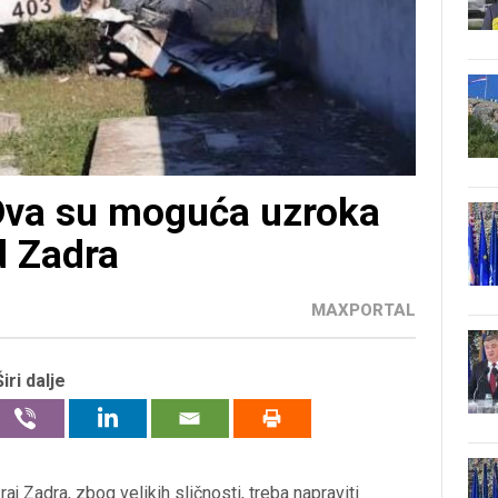
 Dva su moguća uzroka
d Zadra
MAXPORTAL
Širi dalje
j Zadra, zbog velikih sličnosti, treba napraviti