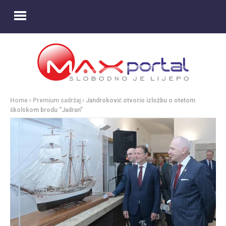
Home
Premium sadržaj
Jandroković otvorio izložbu o otetom
školskom brodu “Jadran”