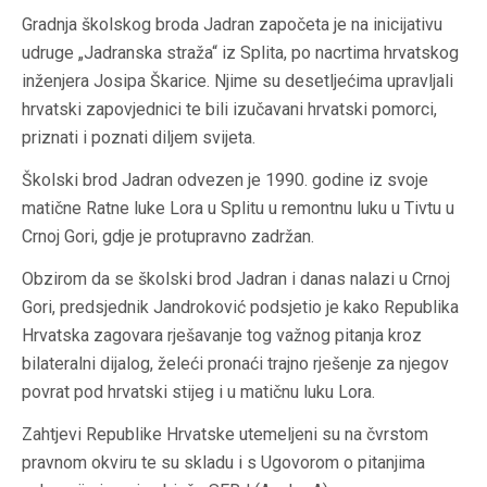
Gradnja školskog broda Jadran započeta je na inicijativu
udruge „Jadranska straža“ iz Splita, po nacrtima hrvatskog
inženjera Josipa Škarice. Njime su desetljećima upravljali
hrvatski zapovjednici te bili izučavani hrvatski pomorci,
priznati i poznati diljem svijeta.
Školski brod Jadran odvezen je 1990. godine iz svoje
matične Ratne luke Lora u Splitu u remontnu luku u Tivtu u
Crnoj Gori, gdje je protupravno zadržan.
Obzirom da se školski brod Jadran i danas nalazi u Crnoj
Gori, predsjednik Jandroković podsjetio je kako Republika
Hrvatska zagovara rješavanje tog važnog pitanja kroz
bilateralni dijalog, želeći pronaći trajno rješenje za njegov
povrat pod hrvatski stijeg i u matičnu luku Lora.
Zahtjevi Republike Hrvatske utemeljeni su na čvrstom
pravnom okviru te su skladu i s Ugovorom o pitanjima