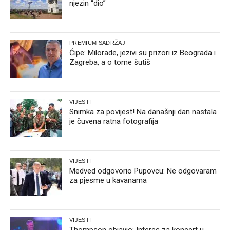
njezin “dio”
PREMIUM SADRŽAJ
Ćipe: Milorade, jezivi su prizori iz Beograda i
Zagreba, a o tome šutiš
VIJESTI
Snimka za povijest! Na današnji dan nastala
je čuvena ratna fotografija
VIJESTI
Medved odgovorio Pupovcu: Ne odgovaram
za pjesme u kavanama
VIJESTI
Thompson objavio: Interes za koncert u