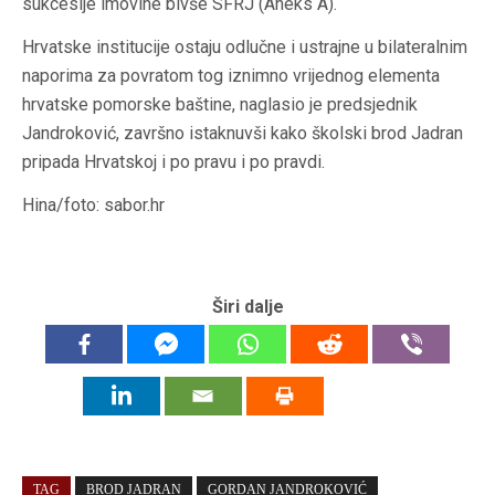
sukcesije imovine bivše SFRJ (Aneks A).
Hrvatske institucije ostaju odlučne i ustrajne u bilateralnim
naporima za povratom tog iznimno vrijednog elementa
hrvatske pomorske baštine, naglasio je predsjednik
Jandroković, završno istaknuvši kako školski brod Jadran
pripada Hrvatskoj i po pravu i po pravdi.
Hina/foto: sabor.hr
Širi dalje
TAG
BROD JADRAN
GORDAN JANDROKOVIĆ