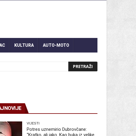
AC
KULTURA
AUTO-MOTO
AJNOVIJE
VIJESTI
Potres uznemirio Dubrovčane:
“Kratko, ali jako. Kao buka iz velike