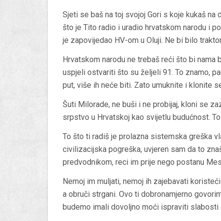
Sjeti se baš na toj svojoj Gori s koje kukaš na
što je Tito radio i uradio hrvatskom narodu i pom
je zapovijedao HV-om u Oluji. Ne bi bilo traktora
Hrvatskom narodu ne trebaš reći što bi nama bil
uspjeli ostvariti što su željeli 91. To znamo, 
put, više ih neće biti. Zato umuknite i klonite 
Šuti Milorade, ne buši i ne probijaj, kloni se z
srpstvo u Hrvatskoj kao svijetlu budućnost. To
To što ti radiš je prolazna sistemska greška vla
civilizacijska pogreška, uvjeren sam da to znaš
predvodnikom, reci im prije nego postanu Mesi
Nemoj im muljati, nemoj ih zajebavati koristeći 
a obruči strgani. Ovo ti dobronamjerno govorim
budemo imali dovoljno moći ispraviti slabosti