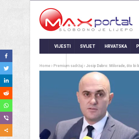
VIJESTI
SVIJET
HRVATSKA
P
GASTRO
Home
Premium sadržaj
Josip Dabro: Milorade, što bi 