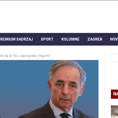
REMIUM SADRŽAJ
SPORT
KOLUMNE
ZAGREB
NOV
bilo da je Tito zapovijedao Olujom?
N