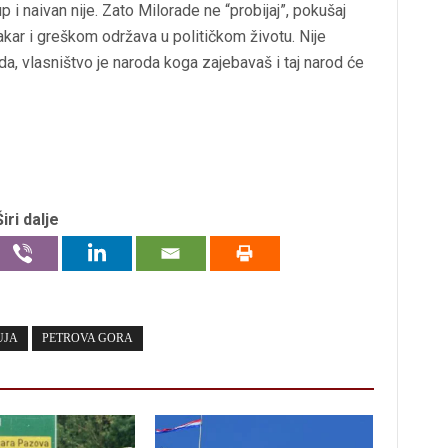
p i naivan nije. Zato Milorade ne “probijaj”, pokušaj
makar i greškom održava u političkom životu. Nije
eda, vlasništvo je naroda koga zajebavaš i taj narod će
Širi dalje
UJA
PETROVA GORA