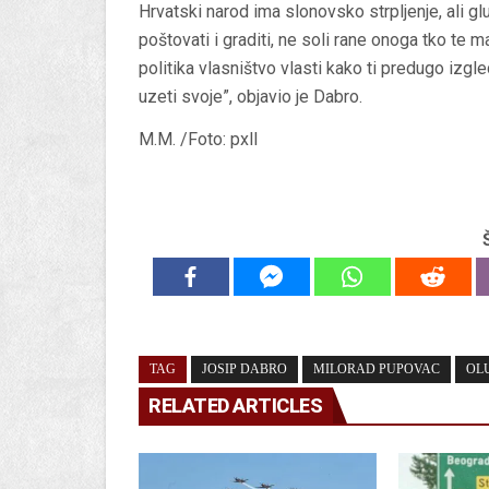
Hrvatski narod ima slonovsko strpljenje, ali glu
poštovati i graditi, ne soli rane onoga tko te 
politika vlasništvo vlasti kako ti predugo izgl
uzeti svoje”, objavio je Dabro.
M.M. /Foto: pxll
TAG
JOSIP DABRO
MILORAD PUPOVAC
OL
RELATED ARTICLES