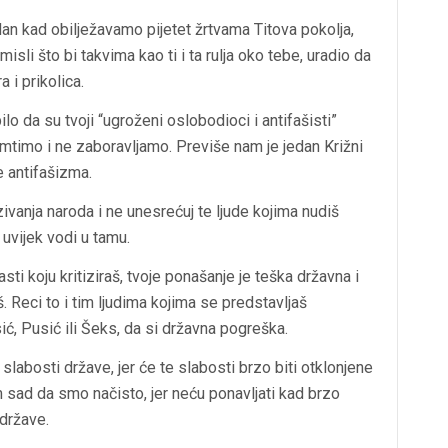
 dan kad obilježavamo pijetet žrtvama Titova pokolja,
isli što bi takvima kao ti i ta rulja oko tebe, uradio da
 i prikolica.
o da su tvoji “ugroženi oslobodioci i antifašisti”
pamtimo i ne zaboravljamo. Previše nam je jedan Križni
se antifašizma.
azivanja naroda i ne unesrećuj te ljude kojima nudiš
 uvijek vodi u tamu.
sti koju kritiziraš, tvoje ponašanje je teška državna i
. Reci to i tim ljudima kojima se predstavljaš
ć, Pusić ili Šeks, da si državna pogreška.
slabosti države, jer će te slabosti brzo biti otklonjene
 sad da smo načisto, jer neću ponavljati kad brzo
 države.