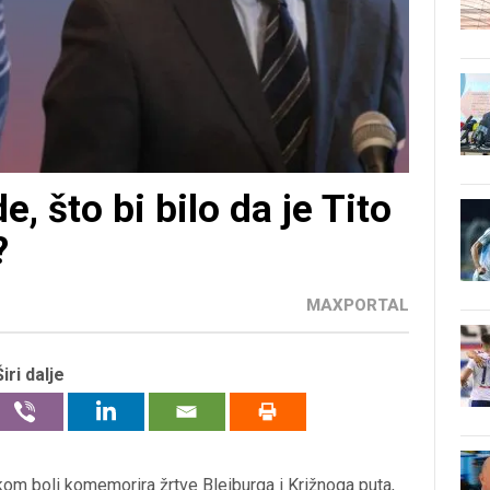
, što bi bilo da je Tito
?
MAXPORTAL
Širi dalje
kom boli komemorira žrtve Bleiburga i Križnoga puta,