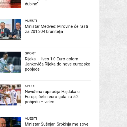
dubine”
VIJESTI
Ministar Medved: Mirovine će rasti
za 201.304 branitelja
SPORT
Rijeka – Ilves 1:0 Euro golom
Jankovića Rijeka do nove europske
pobjede
SPORT
Neviđena rapsodija Hajduka u
Europi, četiri euro gola za 5:2
pobjedu – video
VIJESTI
Ministar Šušnjar: Srpkinja me zove