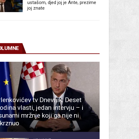
ustašom, djed joj je Ante, prezime
joj znate
OLUMNE
lenkovićev tv Dnevnik: Deset
odina vlasti, jedan intervju – i
sunami mržnje koji ga nije ni
krznuo