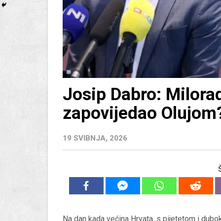
Josip Dabro: Milorade
zapovijedao Olujom
19 SVIBNJA, 2026
Na dan kada većina Hrvata, s pijetetom i dubo