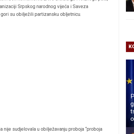
ganizaciji Srpskog narodnog vijeća i Saveza
 gori su obilježili partizansku obljetnicu.
K
P
g
t
o
a nije sudjelovala u obilježavanju proboja “proboja