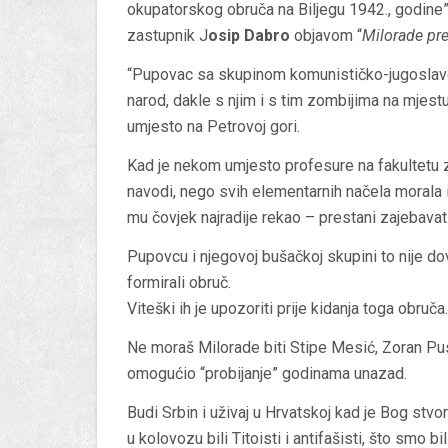
okupatorskog obruča na Biljegu 1942., godine”
zastupnik J
osip Dabro
objavom “
Milorade pres
“Pupovac sa skupinom komunističko-jugoslaven
narod, dakle s njim i s tim zombijima na mjestu
umjesto na Petrovoj gori.
Kad je nekom umjesto profesure na fakultetu z
navodi, nego svih elementarnih načela morala i 
mu čovjek najradije rekao – prestani zajebavat
Pupovcu i njegovoj bušačkoj skupini to nije do
formirali obruč.
Viteški ih je upozoriti prije kidanja toga obruča.
Ne moraš Milorade biti Stipe Mesić, Zoran Pusić
omogućio “probijanje” godinama unazad.
Budi Srbin i uživaj u Hrvatskoj kad je Bog stv
u kolovozu bili Titoisti i antifašisti, što smo bi