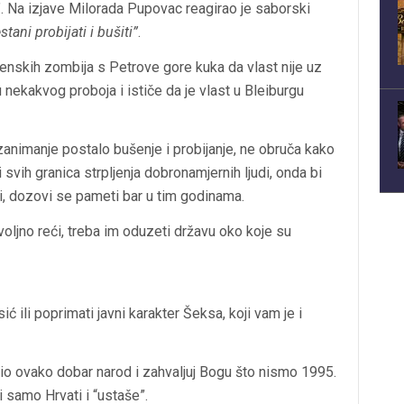
. Na izjave Milorada Pupovac reagirao je saborski
tani probijati i bušiti”
.
skih zombija s Petrove gore kuka da vlast nije uz
 nekakvog proboja i ističe da je vlast u Bleiburgu
animanje postalo bušenje i probijanje, ne obruča kako
svih granica strpljenja dobronamjernih ljudi, onda bi
i, dozovi se pameti bar u tim godinama.
voljno reći, treba im oduzeti državu oko koje su
 ili poprimati javni karakter Šeksa, koji vam je i
orio ovako dobar narod i zahvaljuj Bogu što nismo 1995.
li samo Hrvati i “ustaše”.