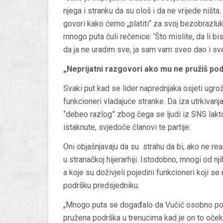
njega i stranku da su ološ i da ne vrijede ništ
govori kako ćemo „platiti“ za svoj bezobrazlu
mnogo puta čuli rečenice: ‘Što mislite, da li bi
da ja ne uradim sve, ja sam vam sveo dao i s
„Neprijatni razgovori ako mu ne pružiš po
Svaki put kad se lider naprednjaka osjeti ugr
funkcioneri vladajuće stranke. Da iza utrkivanja
“debeo razlog” zbog čega se ljudi iz SNS laktaj
istaknute, svjedoče članovi te partije.
Oni objašnjavaju da su strahu da bi, ako ne re
u stranačkoj hijerarhiji. Istodobno, mnogi od nji
a koje su doživjeli pojedini funkcioneri koji se
podršku predsjedniku.
„Mnogo puta se događalo da Vučić osobno pozo
pružena podrška u trenucima kad je on to očekiv