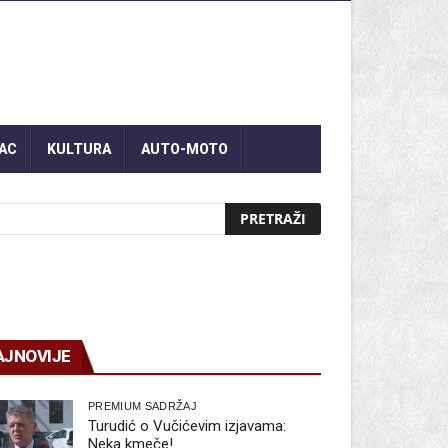
AC
KULTURA
AUTO-MOTO
AJNOVIJE
PREMIUM SADRŽAJ
Turudić o Vučićevim izjavama:
Neka kmeče!