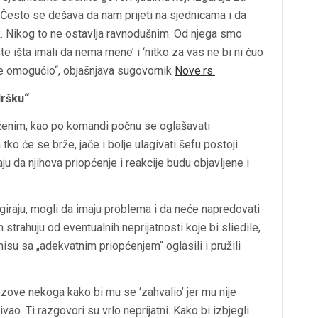
a. Često se dešava da nam prijeti na sjednicama i da
k. Nikog to ne ostavlja ravnodušnim. Od njega smo
ste išta imali da nema mene’ i ‘nitko za vas ne bi ni čuo
ve omogućio“, objašnjava sugovornik
Nove.rs.
dršku“
oženim, kao po komandi počnu se oglašavati
 tko će se brže, jače i bolje ulagivati šefu postoji
u da njihova priopćenje i reakcije budu objavljene i
agiraju, mogli da imaju problema i da neće napredovati
h strahuju od eventualnih neprijatnosti koje bi sliedile,
 nisu sa „adekvatnim priopćenjem“ oglasili i pružili
ve nekoga kako bi mu se ‘zahvalio’ jer mu nije
ao. Ti razgovori su vrlo neprijatni. Kako bi izbjegli