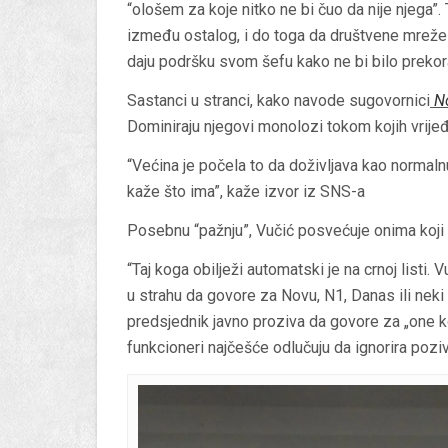
“ološem za koje nitko ne bi čuo da nije njega”
između ostalog, i do toga da društvene mreže 
daju podršku svom šefu kako ne bi bilo prekorav
Sastanci u stranci, kako navode sugovornici
No
Dominiraju njegovi monolozi tokom kojih vrijeđa
“Većina je počela to da doživljava kao normaln
kaže što ima”, kaže izvor iz SNS-a
Posebnu “pažnju”, Vučić posvećuje onima koji n
“Taj koga obilježi automatski je na crnoj listi. V
u strahu da govore za Novu, N1, Danas ili neki d
predsjednik javno proziva da govore za „one ko
funkcioneri najčešće odlučuju da ignorira poziv