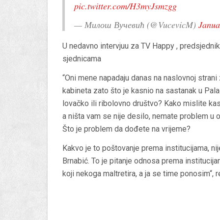
pic.twitter.com/H3myJsmzgg
— Милош Вучевић (@VucevicM)
Janua
U nedavno intervjuu za TV Happy , predsjednik
sjednicama
“Oni mene napadaju danas na naslovnoj strani 
kabineta zato što je kasnio na sastanak u Pal
lovačko ili ribolovno društvo? Kako mislite ka
a ništa vam se nije desilo, nemate problem u ob
Što je problem da dođete na vrijeme?
Kakvo je to poštovanje prema institucijama, ni
Brnabić. To je pitanje odnosa prema instituci
koji nekoga maltretira, a ja se time ponosim“, rek