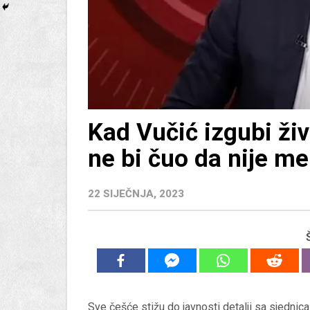
Kad Vučić izgubi živ
ne bi čuo da nije m
22 SIJEČNJA, 2023
Sve češće stižu do javnosti detalji sa sjednic