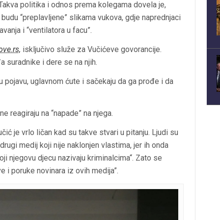
. Takva politika i odnos prema kolegama dovela je,
budu “preplavljene” slikama vukova, gdje naprednjaci
anja i “ventilatora u facu”.
ve.rs,
isključivo služe za Vučićeve govorancije.
 suradnike i dere se na njih.
u pojavu, uglavnom ćute i sačekaju da ga prođe i da
e reagiraju na “napade” na njega.
učić je vrlo ličan kad su takve stvari u pitanju. Ljudi su
rugi medij koji nije naklonjen vlastima, jer ih onda
ji njegovu djecu nazivaju kriminalcima“. Zato se
e i poruke novinara iz ovih medija”.