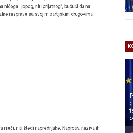
 ničega lijepog, niti prijatnog”, budući da na
balne rasprave sa svojim partijskim drugovima.
K
P
g
t
o
a riječi, niti štedi naprednjake. Naprotiv, naziva ih