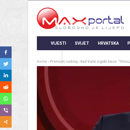
VIJESTI
SVIJET
HRVATSKA
P
GASTRO
Home
Premium sadržaj
Kad Vučić izgubi živce: “Ološu,