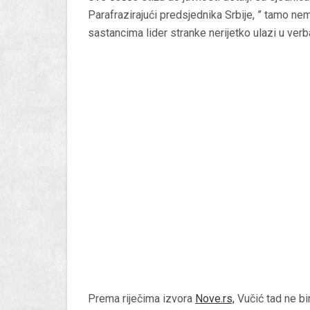
Parafrazirajući predsjednika Srbije, ” tamo nema
sastancima lider stranke nerijetko ulazi u ver
Prema riječima izvora
Nove.rs,
Vučić tad ne bir