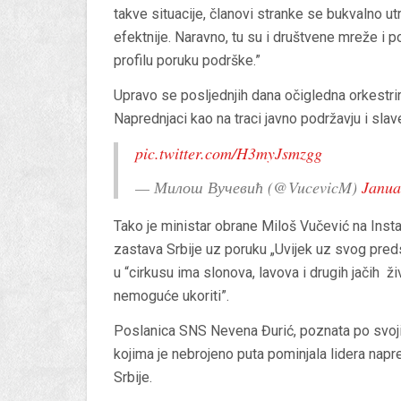
takve situacije, članovi stranke se bukvalno utrk
efektnije. Naravno, tu su i društvene mreže i
profilu poruku podrške.”
Upravo se posljednjih dana očigledna orkestr
Naprednjaci kao na traci javno podržavju i slav
pic.twitter.com/H3myJsmzgg
— Милош Вучевић (@VucevicM)
Janua
Tako je ministar obrane Miloš Vučević na Inst
zastava Srbije uz poruku „Uvijek uz svog predsj
u “cirkusu ima slonova, lavova i drugih jačih živo
nemoguće ukoriti”.
Poslanica SNS Nevena Đurić, poznata po svoji
kojima je nebrojeno puta pominjala lidera napr
Srbije.