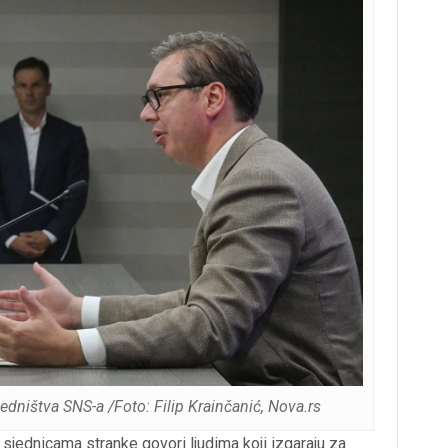
edništva SNS-a /Foto: Filip Krainčanić, Nova.rs
 sjednicama stranke govori ljudima koji izgaraju za