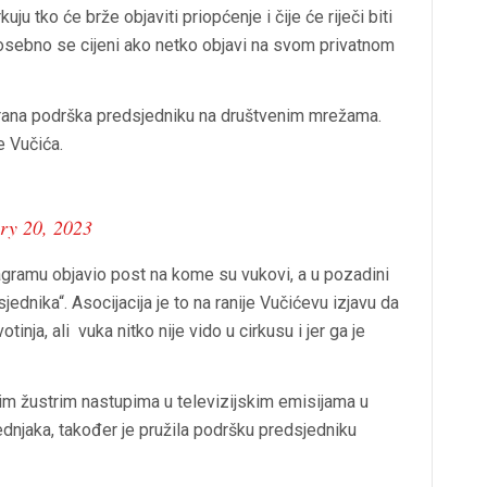
uju tko će brže objaviti priopćenje i čije će riječi biti
 posebno se cijeni ako netko objavi na svom privatnom
irana podrška predsjedniku na društvenim mrežama.
e Vučića.
ry 20, 2023
agramu objavio post na kome su vukovi, a u pozadini
ednika“. Asocijacija je to na ranije Vučićevu izjavu da
tinja, ali vuka nitko nije vido u cirkusu i jer ga je
m žustrim nastupima u televizijskim emisijama u
ednjaka, također je pružila podršku predsjedniku