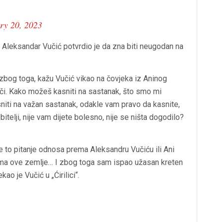
ry 20, 2023
 Aleksandar Vučić potvrdio je da zna biti neugodan na
zbog toga, kažu Vučić vikao na čovjeka iz Aninog
ači. Kako možeš kasniti na sastanak, što smo mi
sniti na važan sastanak, odakle vam pravo da kasnite,
itelji, nije vam dijete bolesno, nije se ništa dogodilo?
je to pitanje odnosa prema Aleksandru Vučiću ili Ani
jama ove zemlje… I zbog toga sam ispao užasan kreten
ao je Vučić u „Ćirilici“.