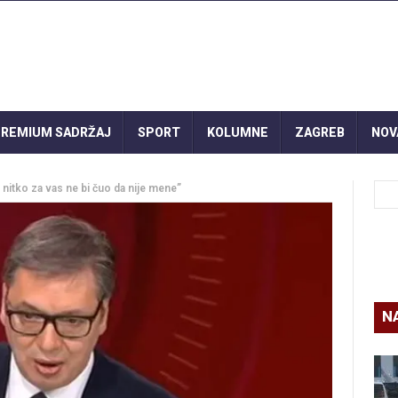
REMIUM SADRŽAJ
SPORT
KOLUMNE
ZAGREB
NOV
 nitko za vas ne bi čuo da nije mene”
N