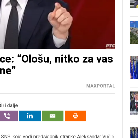
ce: “Ološu, nitko za vas
ene”
MAXPORTAL
Širi dalje
a SNS, koje vodi predsjednik stranke Aleksandar Vučić.