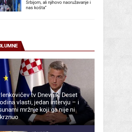
Srbijom, ali njihovo naoružavanje i
nas košta”
OLUMNE
lenkovićev tv Dnevnik: Deset
odina vlasti, jedan intervju – i
sunami mržnje koji ga nije ni
krznuo