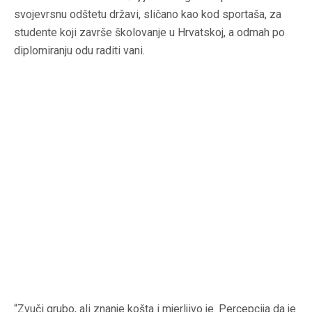
svojevrsnu odštetu državi, sličano kao kod sportaša, za
studente koji završe školovanje u Hrvatskoj, a odmah po
diplomiranju odu raditi vani.
“Zvuči grubo, ali znanje košta i mjerljivo je. Percepcija da je