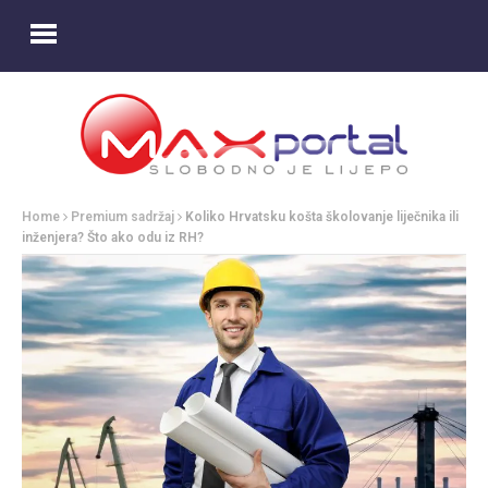
Home
Premium sadržaj
Koliko Hrvatsku košta školovanje liječnika ili
inženjera? Što ako odu iz RH?