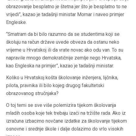
obrazovanje besplatno je štetna jer što je besplatno to ne
vrijedi”, kazao je tadašnji ministar Mornar i naveo primjer
Engleske.
“Smatram da bi bilo razumno da se studentima koji se
školuju na račun države uvede obveza da ostanu neko
vrijeme u Hrvatskoj ili da vrate novac ako odu van. To su
napravile mnogo demokratičnije zemlje nego Hrvatska,
kao Engleska na primjer”, kazao je tadašnji ministar.
Koliko u Hrvatskoj košta školovanje inženjera, lijčnika,
pilota, pravnika ili bilo kojeg drugog fakultetski
obrazovanog stručnjaka?
O toj temi se sve više polemizira tijekom školovanja
mladih osoba koje tek trebaju izaći na tržište rada. Ako iz
izračuna izbacimo novčane izdatke za školovanje tijekom
osnovne i srednje škole i dalje dolazimo do vrlo visokih