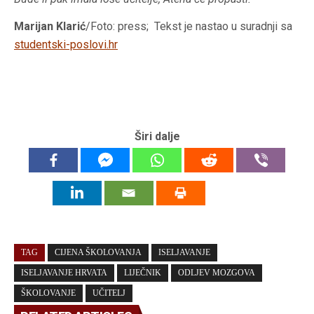
Marijan Klarić
/Foto: press; Tekst je nastao u suradnji sa
studentski-poslovi.hr
Širi dalje
TAG
CIJENA ŠKOLOVANJA
ISELJAVANJE
ISELJAVANJE HRVATA
LIJEČNIK
ODLJEV MOZGOVA
ŠKOLOVANJE
UČITELJ