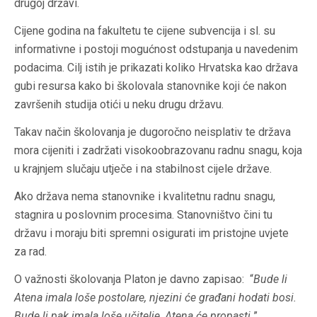
drugoj državi.
Cijene godina na fakultetu te cijene subvencija i sl. su
informativne i postoji mogućnost odstupanja u navedenim
podacima. Cilj istih je prikazati koliko Hrvatska kao država
gubi resursa kako bi školovala stanovnike koji će nakon
završenih studija otići u neku drugu državu.
Takav način školovanja je dugoročno neisplativ te država
mora cijeniti i zadržati visokoobrazovanu radnu snagu, koja
u krajnjem slučaju utječe i na stabilnost cijele države.
Ako država nema stanovnike i kvalitetnu radnu snagu,
stagnira u poslovnim procesima. Stanovništvo čini tu
državu i moraju biti spremni osigurati im pristojne uvjete
za rad.
O važnosti školovanja Platon je davno zapisao: “
Bude li
Atena imala loše postolare, njezini će građani hodati bosi.
Bude li pak imala loše učitelje, Atena će propasti.
”