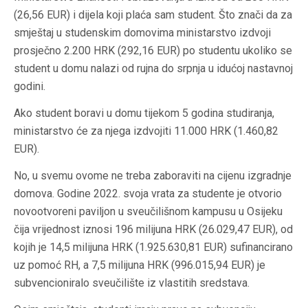
(26,56 EUR) i dijela koji plaća sam student. Što znači da za
smještaj u studenskim domovima ministarstvo izdvoji
prosječno 2.200 HRK (292,16 EUR) po studentu ukoliko se
student u domu nalazi od rujna do srpnja u idućoj nastavnoj
godini.
Ako student boravi u domu tijekom 5 godina studiranja,
ministarstvo će za njega izdvojiti 11.000 HRK (1.460,82
EUR).
No, u svemu ovome ne treba zaboraviti na cijenu izgradnje
domova. Godine 2022. svoja vrata za studente je otvorio
novootvoreni paviljon u sveučilišnom kampusu u Osijeku
čija vrijednost iznosi 196 milijuna HRK (26.029,47 EUR), od
kojih je 14,5 milijuna HRK (1.925.630,81 EUR) sufinancirano
uz pomoć RH, a 7,5 milijuna HRK (996.015,94 EUR) je
subvencioniralo sveučilište iz vlastitih sredstava.