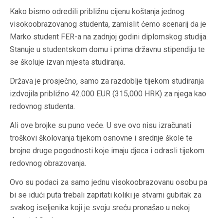
Kako bismo odredili približnu cijenu koštanja jednog
visokoobrazovanog studenta, zamislit ćemo scenarij da je
Marko student FER-a na zadnjoj godini diplomskog studija.
Stanuje u studentskom domu i prima državnu stipendiju te
se školuje izvan mjesta studiranja.
Država je prosječno, samo za razdoblje tijekom studiranja
izdvojila približno 42.000 EUR (315,000 HRK) za njega kao
redovnog studenta.
Ali ove brojke su puno veće. U sve ovo nisu izračunati
troškovi školovanja tijekom osnovne i srednje škole te
brojne druge pogodnosti koje imaju djeca i odrasli tijekom
redovnog obrazovanja.
Ovo su podaci za samo jednu visokoobrazovanu osobu pa
bi se idući puta trebali zapitati koliki je stvarni gubitak za
svakog iseljenika koji je svoju sreću pronašao u nekoj