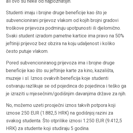
ali ovo su neke od najpoznatijih.
Studenti imaju i brojne druge beneficije kao što je
subvencionirani prijevoz vlakom od kojih brojni gradovi
troškove prijevoza podmiruju upotpunosti ili djelomično.
Svaki student izradom pametne kartice ima pravo na 50%
jeftiniji prijevoz bez obzira na koju udaljenost i koliko
često putuje vlakom.
Pored subvencioniranog prijevoza ima i brojne druge
beneficije kao što su jeftinije karte za kino, kazališta,
muzeje i sl. Iznos ovakvih beneficija koje studenti
ostvaruju razlikuje se od pojedinca do pojedinca i teško ga
je izraziti u mjesečnim/godišnjim davanjima države za njih.
No, možemo uzeti prosječni iznos takvih potpora koji
iznose 250 EUR (1.882,5 HRK) na godišnjoj razini za
svakog studenta. Što otprilike iznosi 1.250 EUR (9.412,5
HRK) za studente koji studiraju 5 godina.