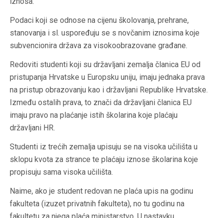
iznosa.
Podaci koji se odnose na cijenu školovanja, prehrane,
stanovanja i sl. uspoređuju se s novčanim iznosima koje
subvencionira država za visokoobrazovane građane.
Redoviti studenti koji su državljani zemalja članica EU od
pristupanja Hrvatske u Europsku uniju, imaju jednaka prava
na pristup obrazovanju kao i državljani Republike Hrvatske.
Između ostalih prava, to znači da državljani članica EU
imaju pravo na plaćanje istih školarina koje plaćaju
državljani HR.
Studenti iz trećih zemalja upisuju se na visoka učilišta u
sklopu kvota za strance te plaćaju iznose školarina koje
propisuju sama visoka učilišta.
Naime, ako je student redovan ne plaća upis na godinu
fakulteta (izuzet privatnih fakulteta), no tu godinu na
fakultetu za njega plaća ministarstvo. U nastavku