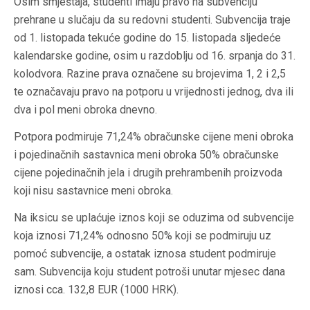
Osim smještaja, studenti imaju pravo na subvenciju
prehrane u slučaju da su redovni studenti. Subvencija traje
od 1. listopada tekuće godine do 15. listopada sljedeće
kalendarske godine, osim u razdoblju od 16. srpanja do 31.
kolodvora. Razine prava označene su brojevima 1, 2 i 2,5
te označavaju pravo na potporu u vrijednosti jednog, dva ili
dva i pol meni obroka dnevno.
Potpora podmiruje 71,24% obračunske cijene meni obroka
i pojedinačnih sastavnica meni obroka 50% obračunske
cijene pojedinačnih jela i drugih prehrambenih proizvoda
koji nisu sastavnice meni obroka.
Na iksicu se uplaćuje iznos koji se oduzima od subvencije
koja iznosi 71,24% odnosno 50% koji se podmiruju uz
pomoć subvencije, a ostatak iznosa student podmiruje
sam. Subvencija koju student potroši unutar mjesec dana
iznosi cca. 132,8 EUR (1000 HRK).