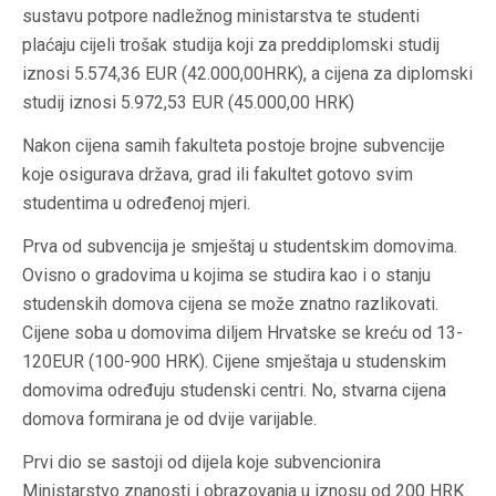
sustavu potpore nadležnog ministarstva te studenti
plaćaju cijeli trošak studija koji za preddiplomski studij
iznosi 5.574,36 EUR (42.000,00HRK), a cijena za diplomski
studij iznosi 5.972,53 EUR (45.000,00 HRK)
Nakon cijena samih fakulteta postoje brojne subvencije
koje osigurava država, grad ili fakultet gotovo svim
studentima u određenoj mjeri.
Prva od subvencija je smještaj u studentskim domovima.
Ovisno o gradovima u kojima se studira kao i o stanju
studenskih domova cijena se može znatno razlikovati.
Cijene soba u domovima diljem Hrvatske se kreću od 13-
120EUR (100-900 HRK). Cijene smještaja u studenskim
domovima određuju studenski centri. No, stvarna cijena
domova formirana je od dvije varijable.
Prvi dio se sastoji od dijela koje subvencionira
Ministarstvo znanosti i obrazovanja u iznosu od 200 HRK