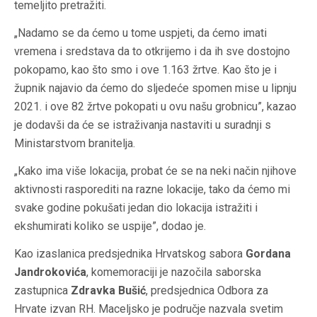
temeljito pretražiti.
„Nadamo se da ćemo u tome uspjeti, da ćemo imati
vremena i sredstava da to otkrijemo i da ih sve dostojno
pokopamo, kao što smo i ove 1.163 žrtve. Kao što je i
župnik najavio da ćemo do sljedeće spomen mise u lipnju
2021. i ove 82 žrtve pokopati u ovu našu grobnicu”, kazao
je dodavši da će se istraživanja nastaviti u suradnji s
Ministarstvom branitelja.
„Kako ima više lokacija, probat će se na neki način njihove
aktivnosti rasporediti na razne lokacije, tako da ćemo mi
svake godine pokušati jedan dio lokacija istražiti i
ekshumirati koliko se uspije”, dodao je.
Kao izaslanica predsjednika Hrvatskog sabora
Gordana
Jandrokovića
, komemoraciji je nazočila saborska
zastupnica
Zdravka Bušić
, predsjednica Odbora za
Hrvate izvan RH. Maceljsko je područje nazvala svetim