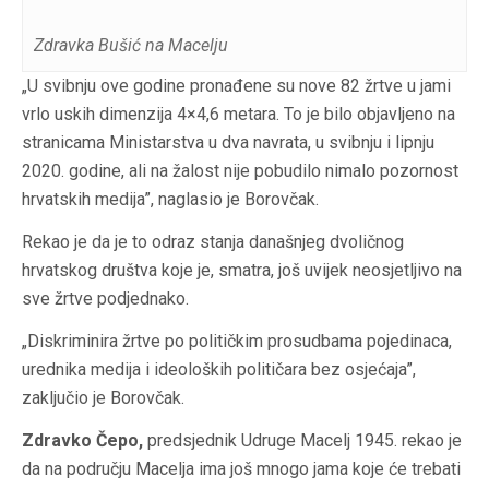
Zdravka Bušić na Macelju
„U svibnju ove godine pronađene su nove 82 žrtve u jami
vrlo uskih dimenzija 4×4,6 metara. To je bilo objavljeno na
stranicama Ministarstva u dva navrata, u svibnju i lipnju
2020. godine, ali na žalost nije pobudilo nimalo pozornost
hrvatskih medija”, naglasio je Borovčak.
Rekao je da je to odraz stanja današnjeg dvoličnog
hrvatskog društva koje je, smatra, još uvijek neosjetljivo na
sve žrtve podjednako.
„Diskriminira žrtve po političkim prosudbama pojedinaca,
urednika medija i ideoloških političara bez osjećaja”,
zaključio je Borovčak.
Zdravko Čepo,
predsjednik Udruge Macelj 1945. rekao je
da na području Macelja ima još mnogo jama koje će trebati