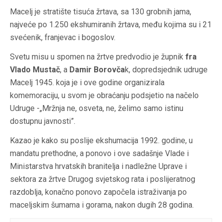
Macelj je stratište tisuća žrtava, sa 130 grobnih jama,
najveće po 1.250 ekshumiranih žrtava, među kojima su i 21
svećenik, franjevac i bogoslov.
Svetu misu u spomen na žrtve predvodio je župnik
fra
Vlado Mustač
, a
Damir Borovča
k, dopredsjednik udruge
Macelj 1945. koja je i ove godine organizirala
komemoraciju, u svom je obraćanju podsjetio na načelo
Udruge -„Mržnja ne, osveta, ne, želimo samo istinu
dostupnu javnosti”.
Kazao je kako su poslije ekshumacija 1992. godine, u
mandatu prethodne, a ponovo i ove sadašnje Vlade i
Ministarstva hrvatskih branitelja i nadležne Uprave i
sektora za žrtve Drugog svjetskog rata i poslijeratnog
razdoblja, konačno ponovo započela istraživanja po
maceljskim šumama i gorama, nakon dugih 28 godina.