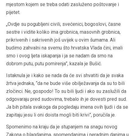
mjestom kojem se treba odati zasluženo poštovanje i
pijetet.
„Ovdje su pogubljeni civili, svećenici, bogoslovi, časne
sestre i vidite koliko ima grobnica, masovnih grobnica,
prikrivenih i sakrivenih još uvijek u ovim šumama. Ali
budimo zahvalni na svemu što hrvatska Vlada čini, imali
smo i ovog ljeta iskapanja i ja se nadam da smo na
dobrom putu, putu pomirenja”, kazala je Bušić.
Istaknula je i kako se nada da će svi shvatiti da je svaka
žrtva jednaka, “da ne bude više obilježavanja da su to bili
zločinci. Ne, gospodo! To su bili ljudi i ako su zaslužili da
odgovaraju pred sudovima, trebalo ih je dovesti pred sud.
Ja bih pitala svakoga da pogledaju imena ovih ljudi i da se
zapitaju jesu li oni doista mogli biti krivi”, poručila je.
Spomenimo na kraju da je stupanjem na snagu novog
Zakona o blagdanima, spomendanima i neradnim danima u