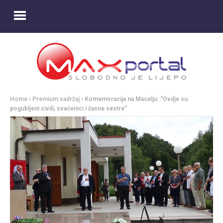
Home
Premium sadržaj
Komemoracija na Macelju: “Ovdje su
pogubljeni civili, svećenici i časne sestre”