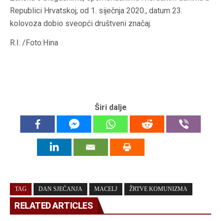
Republici Hrvatskoj, od 1. siječnja 2020., datum 23.
kolovoza dobio sveopći društveni značaj.
R.I: /Foto:Hina
Širi dalje
TAG
DAN SJEĆANJA
MACELJ
ŽRTVE KOMUNIZMA
RELATED ARTICLES