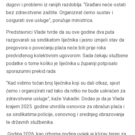
dugovi i problemi iz ranijih razdoblja. “Građani neće ostati
bez zdravstvene zaštite. Organizirat ćemo sustav i
osigurati sve usluge”, poručuje ministrica.
Predstavnici Vlade tvrde da su ove godine dva puta
razgovarali sa sindikatom liječnika i jasno iznijeli stav da
pregovora o povećanju plaća neće biti prije roka
predviđenog kolektivnim ugovorom. Sada čekaju službene
podatke o tome koliko je liječnika u županiji potpisalo
sporazumni prekid rada.
“Kad vidimo točan broj liječnika koji su dali otkaz, sjest
ćemo i organizirati rad tako da nitko ne bude uskraćen za
zdravstvene usluge”, kaže Vukadin. Dodao je da je Vlada
krajem 2025. godine utvrdila osnovice za obračun plaća i
sa sindikatima policije, osnovnog i srednjeg obrazovanja
te državnih službenika.
„Godina 2026. kao izborna godina uvijek je klizav teren za