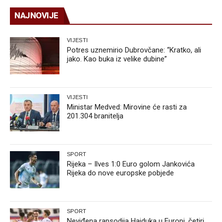
NAJNOVIJE
VIJESTI
Potres uznemirio Dubrovčane: “Kratko, ali
jako. Kao buka iz velike dubine”
VIJESTI
Ministar Medved: Mirovine će rasti za
201.304 branitelja
SPORT
Rijeka – Ilves 1:0 Euro golom Jankovića
Rijeka do nove europske pobjede
SPORT
Neviđena rapsodija Hajduka u Europi, četiri