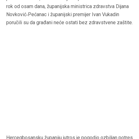
rok od osam dana, županijska ministrica zdravstva Dijana
Novković‑Pećanac i županijski premijer Ivan Vukadin
poručili su da građani neće ostati bez zdravstvene zaštite.
Hercegbosansku županiju jutros je pogodio ozbiljan potres