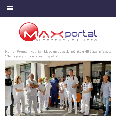
Home
Premium sadržaj
Masovni odlazak liječnika u HB županiji. Vlada:
“Nema pregovora u izbornoj godini”