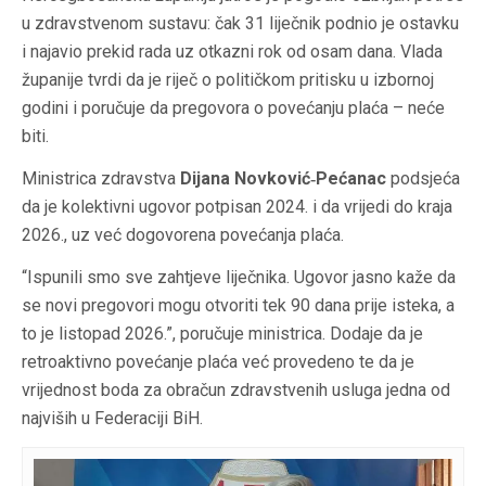
u zdravstvenom sustavu: čak 31 liječnik podnio je ostavku
i najavio prekid rada uz otkazni rok od osam dana. Vlada
županije tvrdi da je riječ o političkom pritisku u izbornoj
godini i poručuje da pregovora o povećanju plaća – neće
biti.
Ministrica zdravstva
Dijana Novković‑Pećanac
podsjeća
da je kolektivni ugovor potpisan 2024. i da vrijedi do kraja
2026., uz već dogovorena povećanja plaća.
“Ispunili smo sve zahtjeve liječnika. Ugovor jasno kaže da
se novi pregovori mogu otvoriti tek 90 dana prije isteka, a
to je listopad 2026.”, poručuje ministrica. Dodaje da je
retroaktivno povećanje plaća već provedeno te da je
vrijednost boda za obračun zdravstvenih usluga jedna od
najviših u Federaciji BiH.