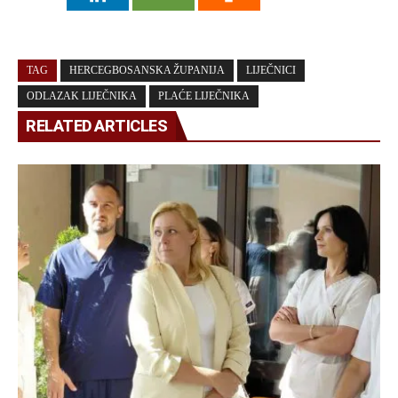
TAG
HERCEGBOSANSKA ŽUPANIJA
LIJEČNICI
ODLAZAK LIJEČNIKA
PLAĆE LIJEČNIKA
RELATED ARTICLES