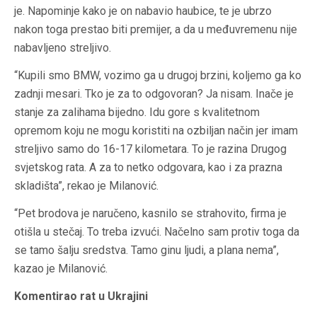
je. Napominje kako je on nabavio haubice, te je ubrzo
nakon toga prestao biti premijer, a da u međuvremenu nije
nabavljeno streljivo.
“Kupili smo BMW, vozimo ga u drugoj brzini, koljemo ga ko
zadnji mesari. Tko je za to odgovoran? Ja nisam. Inače je
stanje za zalihama bijedno. Idu gore s kvalitetnom
opremom koju ne mogu koristiti na ozbiljan način jer imam
streljivo samo do 16-17 kilometara. To je razina Drugog
svjetskog rata. A za to netko odgovara, kao i za prazna
skladišta”, rekao je Milanović.
“Pet brodova je naručeno, kasnilo se strahovito, firma je
otišla u stečaj. To treba izvući. Načelno sam protiv toga da
se tamo šalju sredstva. Tamo ginu ljudi, a plana nema”,
kazao je Milanović.
Komentirao rat u Ukrajini