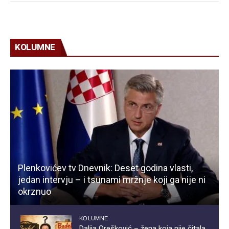
KOLUMNE
Plenkovićev tv Dnevnik: Deset godina vlasti,
jedan intervju – i tsunami mržnje koji ga nije ni
okrznuo
KOLUMNE
Dalija Orešković – žena koja nije čitala