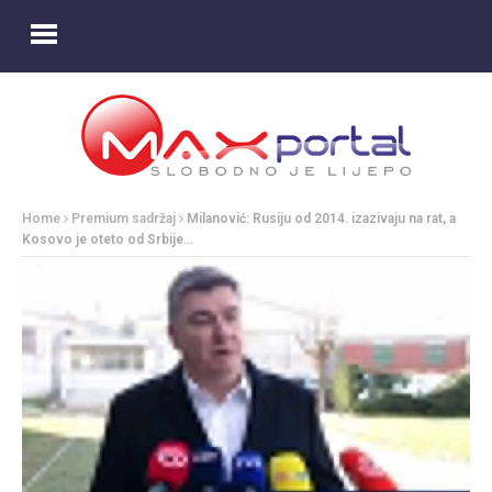
Home
Premium sadržaj
Milanović: Rusiju od 2014. izazivaju na rat, a
Kosovo je oteto od Srbije…