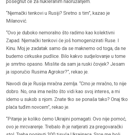
posegnut će za nukleranim naoružanjem.
“Njemački tenkovi u Rusiji? Sretno s tim”, kazao je
Milanović.
“Ovo je duboko nemoralno što radimo kao kolektivni
Zapad. Njemački tenkovi će još homogenizirati Ruse. I
Kinu. Moj je zadatak samo da se maknemo od toga, da ne
budemo cirkuske pudlice. Bilo kakvo sudjelovanje u tome
je smrtno opasno. Mislite da sam ja ruski čovjek? Jesam
ja isporučio Rusima Agrokor?”, rekao je.
Navodi da je Rusija mračna zemlja. “Crno je mračno, to nije
dobro. No, ona ima nešto što vidi kao svoj interes, a mi
idemo u sukob s njom. Znate tko se ponaša tako? Onaj tko
plaća tuđim novcem”, rekao je.
“Pitanje je koliko ćemo Ukrajini pomagati. Ovo nije pomoć,
ovo je mrcvarenje. Trebalo ih je natjerati za pregovarački
stol. Treba poginuti 300 tisuća Ukrajinaca. Srce me boli