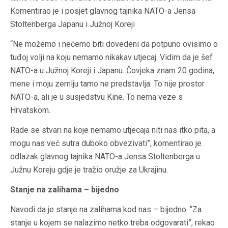
Komentirao je i posjet glavnog tajnika NATO-a Jensa
Stoltenberga Japanu i Južnoj Koreji
“Ne možemo i nećemo biti dovedeni da potpuno ovisimo o
tuđoj volji na koju nemamo nikakav utjecaj. Vidim da je šef
NATO-a u Južnoj Koreji i Japanu. Čovjeka znam 20 godina,
mene i moju zemlju tamo ne predstavlja. To nije prostor
NATO-a, ali je u susjedstvu Kine. To nema veze s
Hrvatskom.
Rade se stvari na koje nemamo utjecaja niti nas itko pita, a
mogu nas već sutra duboko obvezivati”, komentirao je
odlazak glavnog tajnika NATO-a Jensa Stoltenberga u
Južnu Koreju gdje je tražio oružje za Ukrajinu.
Stanje na zalihama – bijedno
Navodi da je stanje na zalihama kod nas – bijedno. “Za
stanje u kojem se nalazimo netko treba odgovarati”, rekao