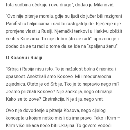
Ista sudbina očekuje i ove druge”, dodao je Milanović.
“Ovo nije pitanje morala, gdje su ljudi do jučer bili razigrani
Pacifisti u haljinicama i sad bi rastrgali ljude. Rješenje nije
promjena vlasti u Rusiji. Njemački tenkovi u Harkivu zbližit
će ih s Kinezima. To nije dobro što se radi”, upozorio je i
dodao da se tu radi o tome da se ide na “spaljenu ženu”.
O Kosovu i Rusiji
“Srbija i Rusija nisu isto. To je nažalost bolna činjenica i
opasnost. Anektirali smo Kosovo. Mi i međunarodna
zajednica. Oteto je od Srbije. Tko je to napravio nego mi?
Jesmo priznali Kosovo? Nije aneksija, nego otimanje.
Kako se to zove? Ekstrakcija. Nije šija, nego vrat.
Ovo nije dovođenje u pitanja Kosova, nego cijelog
koncepta u kojem netko misli da ima pravo. Tako i Krim –
Krim više nikada neće biti Ukrajina. To govore vodeći