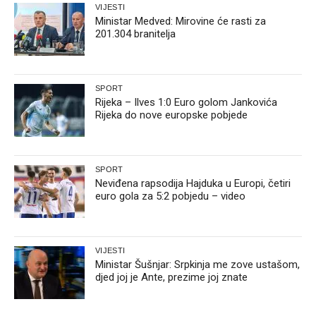
VIJESTI
Ministar Medved: Mirovine će rasti za
201.304 branitelja
SPORT
Rijeka – Ilves 1:0 Euro golom Jankovića
Rijeka do nove europske pobjede
SPORT
Neviđena rapsodija Hajduka u Europi, četiri
euro gola za 5:2 pobjedu – video
VIJESTI
Ministar Šušnjar: Srpkinja me zove ustašom,
djed joj je Ante, prezime joj znate