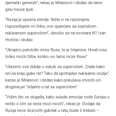
njemački generali”, rekao je Milanović i dodao da tamo
ginu tisuće ljudi.
“Rusija je opasna zemlja. Ništa vi ne razumijete.
Uspoređujete mi Srbe, ove opančare sa svjetskom
nuklearnom supersilom”, obrušio se na novinara N1 Ivan
Hrstića i dodao:
“Ukrajinci patološki mrze Ruse, to je činjenica. Hrvati nisu
toliko mrzili Srbe, koliko ovi tamo mrze Ruse”.
“Ulazimo sve dublje u sukob sa supersilom. Znate kako
oni na kraju gube rat? Tako da upotrijebe nuklearno oružje”,
kazao je Milanović i dodao kako pokušava otvoriti oči
drugima jer “srljamo u rat sa supersilom”.
“Vidim što se događa, kako sulude emocije vode Europu u
nešto s čim se neće moći nositi”, rekao je. Dodaje da
Rusija neće dozvoliti gubitak u ratu, bude li trebalo –