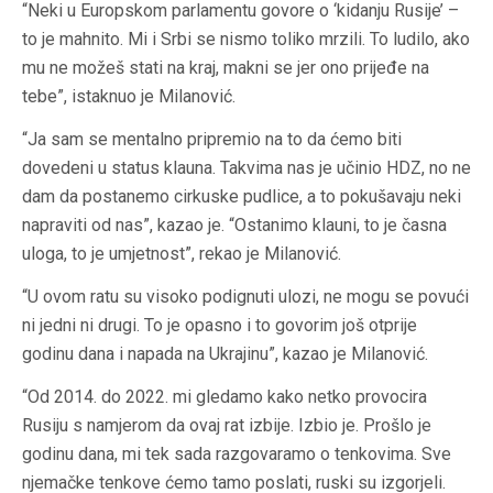
“Neki u Europskom parlamentu govore o ‘kidanju Rusije’ –
to je mahnito. Mi i Srbi se nismo toliko mrzili. To ludilo, ako
mu ne možeš stati na kraj, makni se jer ono prijeđe na
tebe”, istaknuo je Milanović.
“Ja sam se mentalno pripremio na to da ćemo biti
dovedeni u status klauna. Takvima nas je učinio HDZ, no ne
dam da postanemo cirkuske pudlice, a to pokušavaju neki
napraviti od nas”, kazao je. “Ostanimo klauni, to je časna
uloga, to je umjetnost”, rekao je Milanović.
“U ovom ratu su visoko podignuti ulozi, ne mogu se povući
ni jedni ni drugi. To je opasno i to govorim još otprije
godinu dana i napada na Ukrajinu”, kazao je Milanović.
“Od 2014. do 2022. mi gledamo kako netko provocira
Rusiju s namjerom da ovaj rat izbije. Izbio je. Prošlo je
godinu dana, mi tek sada razgovaramo o tenkovima. Sve
njemačke tenkove ćemo tamo poslati, ruski su izgorjeli.