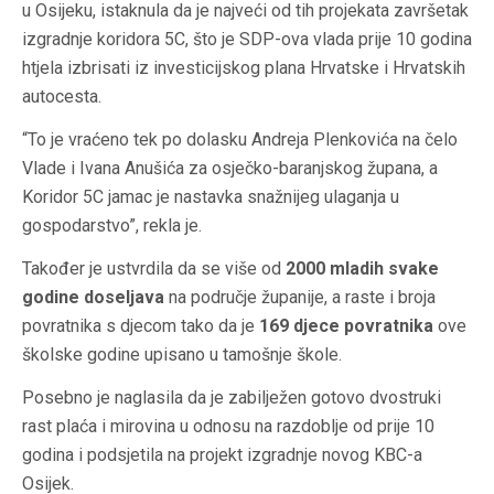
u Osijeku, istaknula da je najveći od tih projekata završetak
izgradnje koridora 5C, što je SDP-ova vlada prije 10 godina
htjela izbrisati iz investicijskog plana Hrvatske i Hrvatskih
autocesta.
“To je vraćeno tek po dolasku Andreja Plenkovića na čelo
Vlade i Ivana Anušića za osječko-baranjskog župana, a
Koridor 5C jamac je nastavka snažnijeg ulaganja u
gospodarstvo”, rekla je.
Također je ustvrdila da se više od
2000 mladih svake
godine doseljava
na područje županije, a raste i broja
povratnika s djecom tako da je
169 djece povratnika
ove
školske godine upisano u tamošnje škole.
Posebno je naglasila da je zabilježen gotovo dvostruki
rast plaća i mirovina u odnosu na razdoblje od prije 10
godina i podsjetila na projekt izgradnje novog KBC-a
Osijek.