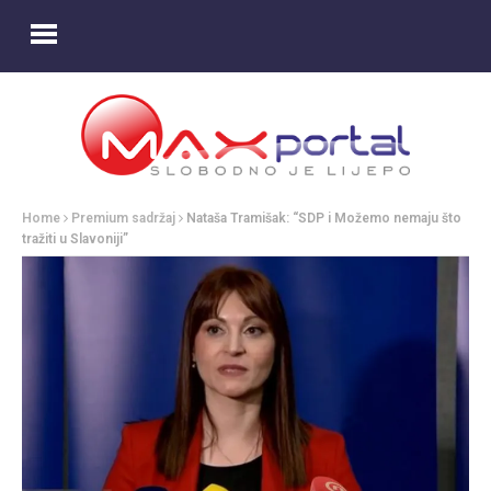
Home
Premium sadržaj
Nataša Tramišak: “SDP i Možemo nemaju što
tražiti u Slavoniji”