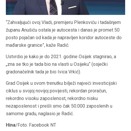
“Zahvaljujući ovoj Vladi, premijeru Plenkoviću i tadašnjem
županu Anušiću ostala je autocesta i danas je promet 50
posto pojačan od kada je napravljen koridor autoceste do
mađarske granice”, kaže Radić.
Ustvrdio je kako je do 2021. godine Osijek stagnirao, a
„zna se tko je tada bio na vlasti u Osijeku“ (osječki
gradonačelnik tada je bio Ivica Vrkić).
Grad Osijek u ovom trenutku bilježi najveći investicijski
ciklus u svojoj novijoj povijesti, rekordan proračun,
rekordno visoku zaposlenost, rekordno nisku
nezaposlenost i prešli smo čak 50.000 zaposlenih u
samome gradu, naglasio je Radić.
Hina
/Foto: Facebook NT