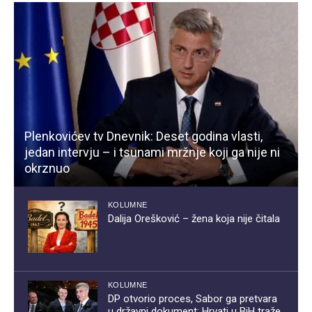
Plenkovićev tv Dnevnik: Deset godina vlasti,
jedan intervju – i tsunami mržnje koji ga nije ni
okrznuo
KOLUMNE
Dalija Orešković – žena koja nije čitala
KOLUMNE
DP otvorio proces, Sabor ga pretvara
u državni dokument: Hrvati u BiH traže