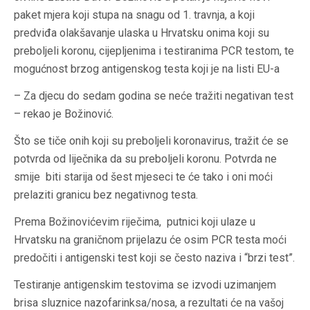
paket mjera koji stupa na snagu od 1. travnja, a koji
predviđa olakšavanje ulaska u Hrvatsku onima koji su
preboljeli koronu, cijepljenima i testiranima PCR testom, te
mogućnost brzog antigenskog testa koji je na listi EU-a
– Za djecu do sedam godina se neće tražiti negativan test
– rekao je Božinović.
Što se tiče onih koji su preboljeli koronavirus, tražit će se
potvrda od liječnika da su preboljeli koronu. Potvrda ne
smije biti starija od šest mjeseci te će tako i oni moći
prelaziti granicu bez negativnog testa.
Prema Božinovićevim riječima, putnici koji ulaze u
Hrvatsku na graničnom prijelazu će osim PCR testa moći
predočiti i antigenski test koji se često naziva i “brzi test”.
Testiranje antigenskim testovima se izvodi uzimanjem
brisa sluznice nazofarinksa/nosa, a rezultati će na vašoj