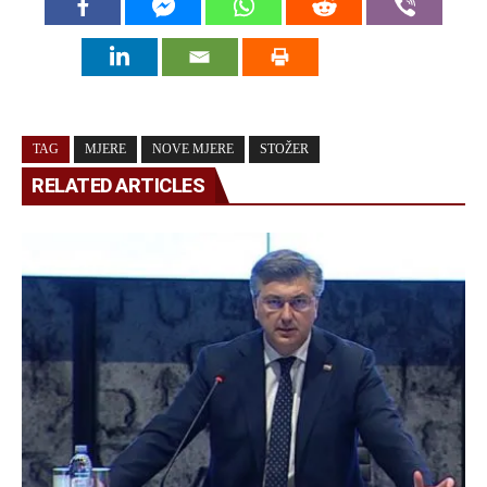
TAG
MJERE
NOVE MJERE
STOŽER
RELATED ARTICLES