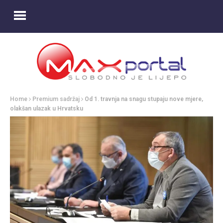
Home
Premium sadržaj
Od 1. travnja na snagu stupaju nove mjere,
olakšan ulazak u Hrvatsku