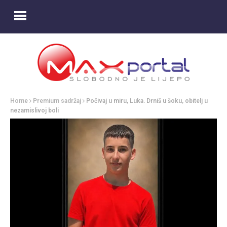
Home
Premium sadržaj
Počivaj u miru, Luka. Drniš u šoku, obitelj u
nezamislivoj boli