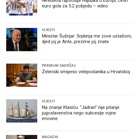
Neviđena rapsodija Hajduka u Europi, četiri
euro gola za 5:2 pobjedu – video
VIJESTI
Ministar Šušnjar: Srpkinja me zove ustašom,
djed joj je Ante, prezime joj znate
PREMIUM SADRŽAJ
Zelenski smijenio veleposlanika u Hrvatskoj
VIJESTI
Na znanje Klasiću: “Jadran” nije pitanje
jugoslavenstva nego sukcesije vojne
imovine
MAGAZIN