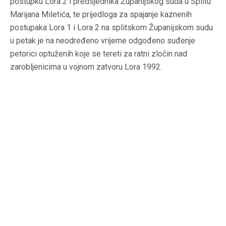
postupku Lora 2 i predsjednika Županijskog suda u Splitu
Marijana Miletića, te prijedloga za spajanje kaznenih
postupaka Lora 1 i Lora 2 na splitskom Županijskom sudu
u petak je na neodređeno vrijeme odgođeno suđenje
petorici optuženih koje se tereti za ratni zločin nad
zarobljenicima u vojnom zatvoru Lora 1992.