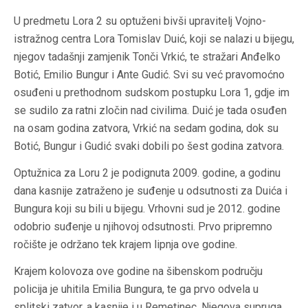
U predmetu Lora 2 su optuženi bivši upravitelj Vojno-
istražnog centra Lora Tomislav Duić, koji se nalazi u bijegu,
njegov tadašnji zamjenik Tonči Vrkić, te stražari Anđelko
Botić, Emilio Bungur i Ante Gudić. Svi su već pravomoćno
osuđeni u prethodnom sudskom postupku Lora 1, gdje im
se sudilo za ratni zločin nad civilima. Duić je tada osuđen
na osam godina zatvora, Vrkić na sedam godina, dok su
Botić, Bungur i Gudić svaki dobili po šest godina zatvora.
Optužnica za Loru 2 je podignuta 2009. godine, a godinu
dana kasnije zatraženo je suđenje u odsutnosti za Duića i
Bungura koji su bili u bijegu. Vrhovni sud je 2012. godine
odobrio suđenje u njihovoj odsutnosti. Prvo pripremno
ročište je održano tek krajem lipnja ove godine.
Krajem kolovoza ove godine na šibenskom području
policija je uhitila Emilia Bungura, te ga prvo odvela u
splitski zatvor, a kasnije i u Remetinec. Njegova supruga