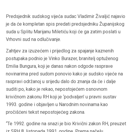
Predsjednik sudskog vijeća sudac Vladimir Živaljić najavio
je da će kompletan spis predati predsjedniku Županijskog
suda u Splitu Marijanu Miletiću koji će ga zatim poslati u
Vrhovni sud na odlučivanje.
Zahtjev za izuzećem i prijedlog za spajanje kaznenih
postupaka podnio je Vinko Burazer, branitelj optuženog
Emilia Bungura, koji je danas nakon odgode rasprave
novinarima pred sudom ponovio kako je sudsko vijeće na
raspravi održanoj u srijedu dalo do znanja da će i dalje
suditi po, kako je rekao, nepostojećem osnovnom
krivičnom zakonu RH koji je ‘podvaljen’ u pravni sustav
1993. godine i objavljen u Narodnim novinama kao
pročišćeni tekst nepostojećeg zakona.
“Te 1992. godine na snazi je bio Krivični zakon RH, preuzet
iz SRH 8. listopada 1991. godine. Prema načelu