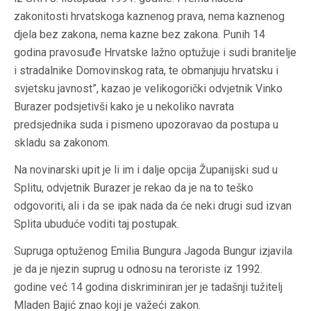
zakonitosti hrvatskoga kaznenog prava, nema kaznenog
djela bez zakona, nema kazne bez zakona. Punih 14
godina pravosuđe Hrvatske lažno optužuje i sudi branitelje
i stradalnike Domovinskog rata, te obmanjuju hrvatsku i
svjetsku javnost”, kazao je velikogorički odvjetnik Vinko
Burazer podsjetivši kako je u nekoliko navrata
predsjednika suda i pismeno upozoravao da postupa u
skladu sa zakonom.
Na novinarski upit je li im i dalje opcija Županijski sud u
Splitu, odvjetnik Burazer je rekao da je na to teško
odgovoriti, ali i da se ipak nada da će neki drugi sud izvan
Splita ubuduće voditi taj postupak.
Supruga optuženog Emilia Bungura Jagoda Bungur izjavila
je da je njezin suprug u odnosu na teroriste iz 1992.
godine već 14 godina diskriminiran jer je tadašnji tužitelj
Mladen Bajić znao koji je važeći zakon.