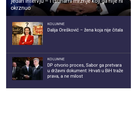
jedan intervju – i tsunami mržnje koji ga nije ni
okrznuo
KOLUMNE
Dalija Orešković – žena koja nije čitala
KOLUMNE
DP otvorio proces, Sabor ga pretvara
u državni dokument: Hrvati u BiH traže
prava, a ne milost