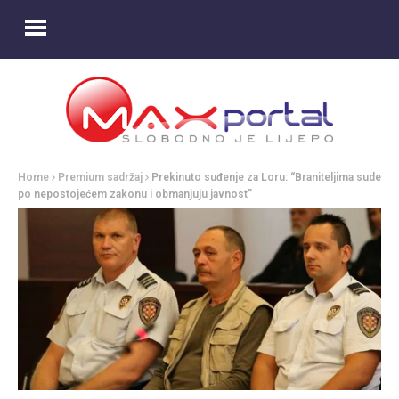
Home
Premium sadržaj
Prekinuto suđenje za Loru: “Braniteljima sude
po nepostojećem zakonu i obmanjuju javnost”