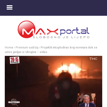
Home
Premium sadržaj
Projektil eksplodirao kraj novinara dok se
uživo javljao iz Ukrajine – video