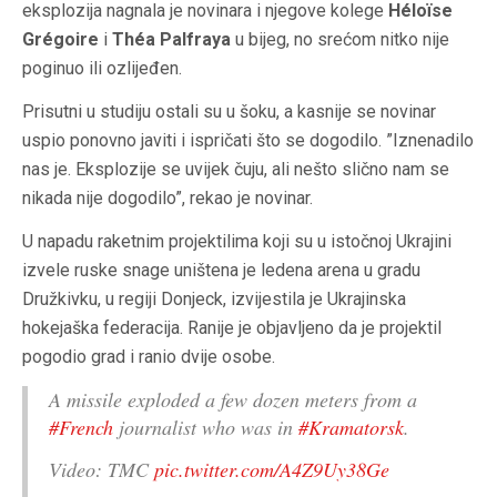
eksplozija nagnala je novinara i njegove kolege
Héloïse
Grégoire
i
Théa Palfraya
u bijeg, no srećom nitko nije
poginuo ili ozlijeđen.
Prisutni u studiju ostali su u šoku, a kasnije se novinar
uspio ponovno javiti i ispričati što se dogodilo. ”Iznenadilo
nas je. Eksplozije se uvijek čuju, ali nešto slično nam se
nikada nije dogodilo”, rekao je novinar.
U napadu raketnim projektilima koji su u istočnoj Ukrajini
izvele ruske snage uništena je ledena arena u gradu
Družkivku, u regiji Donjeck, izvijestila je Ukrajinska
hokejaška federacija. Ranije je objavljeno da je projektil
pogodio grad i ranio dvije osobe.
A missile exploded a few dozen meters from a
#French
journalist who was in
#Kramatorsk
.
Video: TMC
pic.twitter.com/A4Z9Uy38Ge