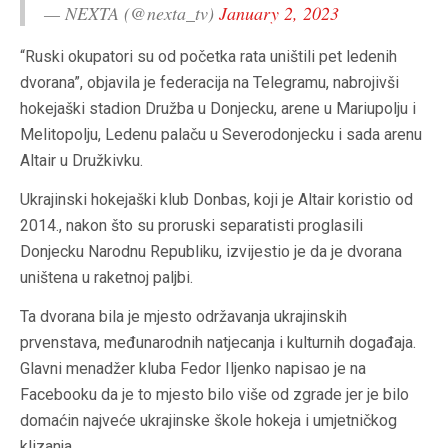
— NEXTA (@nexta_tv)
January 2, 2023
“Ruski okupatori su od početka rata uništili pet ledenih
dvorana”, objavila je federacija na Telegramu, nabrojivši
hokejaški stadion Družba u Donjecku, arene u Mariupolju i
Melitopolju, Ledenu palaču u Severodonjecku i sada arenu
Altair u Družkivku.
Ukrajinski hokejaški klub Donbas, koji je Altair koristio od
2014., nakon što su proruski separatisti proglasili
Donjecku Narodnu Republiku, izvijestio je da je dvorana
uništena u raketnoj paljbi.
Ta dvorana bila je mjesto održavanja ukrajinskih
prvenstava, međunarodnih natjecanja i kulturnih događaja.
Glavni menadžer kluba Fedor Iljenko napisao je na
Facebooku da je to mjesto bilo više od zgrade jer je bilo
domaćin najveće ukrajinske škole hokeja i umjetničkog
klizanja.