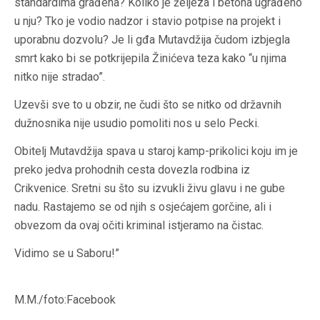
standardima građena? Koliko je željeza i betona ugrađeno
u nju? Tko je vodio nadzor i stavio potpise na projekt i
uporabnu dozvolu? Je li gđa Mutavdžija čudom izbjegla
smrt kako bi se potkrijepila Žinićeva teza kako “u njima
nitko nije stradao”.
Uzevši sve to u obzir, ne čudi što se nitko od državnih
dužnosnika nije usudio pomoliti nos u selo Pecki.
Obitelj Mutavdžija spava u staroj kamp-prikolici koju im je
preko jedva prohodnih cesta dovezla rodbina iz
Crikvenice. Sretni su što su izvukli živu glavu i ne gube
nadu. Rastajemo se od njih s osjećajem gorčine, ali i
obvezom da ovaj očiti kriminal istjeramo na čistac.
Vidimo se u Saboru!”
M.M./foto:Facebook