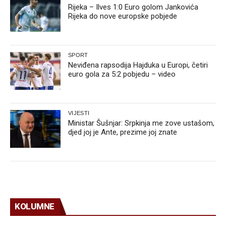
Rijeka – Ilves 1:0 Euro golom Jankovića
Rijeka do nove europske pobjede
SPORT
Neviđena rapsodija Hajduka u Europi, četiri
euro gola za 5:2 pobjedu – video
VIJESTI
Ministar Šušnjar: Srpkinja me zove ustašom,
djed joj je Ante, prezime joj znate
KOLUMNE