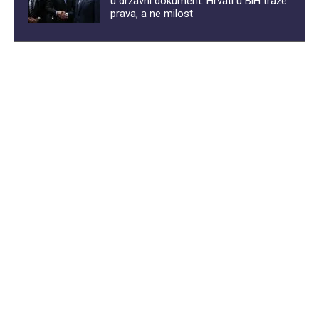
u državni dokument: Hrvati u BiH traže
prava, a ne milost