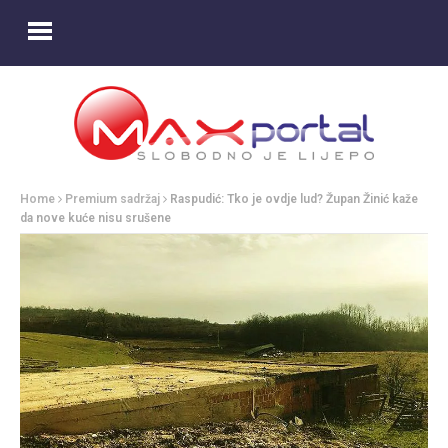
Home
Premium sadržaj
Raspudić: Tko je ovdje lud? Župan Žinić kaže
da nove kuće nisu srušene