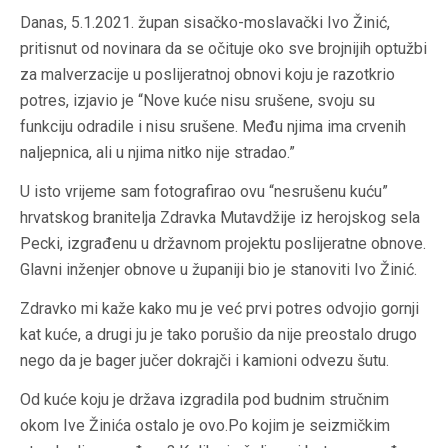
Danas, 5.1.2021. župan sisačko-moslavački Ivo Žinić,
pritisnut od novinara da se očituje oko sve brojnijih optužbi
za malverzacije u poslijeratnoj obnovi koju je razotkrio
potres, izjavio je “Nove kuće nisu srušene, svoju su
funkciju odradile i nisu srušene. Među njima ima crvenih
naljepnica, ali u njima nitko nije stradao.”
U isto vrijeme sam fotografirao ovu “nesrušenu kuću”
hrvatskog branitelja Zdravka Mutavdžije iz herojskog sela
Pecki, izgrađenu u državnom projektu poslijeratne obnove.
Glavni inženjer obnove u županiji bio je stanoviti Ivo Žinić.
Zdravko mi kaže kako mu je već prvi potres odvojio gornji
kat kuće, a drugi ju je tako porušio da nije preostalo drugo
nego da je bager jučer dokrajči i kamioni odvezu šutu.
Od kuće koju je država izgradila pod budnim stručnim
okom Ive Žinića ostalo je ovo.Po kojim je seizmičkim