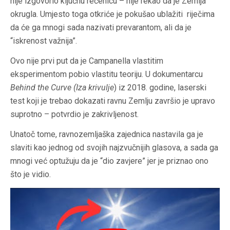
nije izgovorio ključnu rečenicu – nije rekao da je Zemlja
okrugla. Umjesto toga otkriće je pokušao ublažiti riječima
da će ga mnogi sada nazivati prevarantom, ali da je
“iskrenost važnija”.
Ovo nije prvi put da je Campanella vlastitim
eksperimentom pobio vlastitu teoriju. U dokumentarcu
Behind the Curve (
Iza krivulje
)
iz 2018. godine, laserski
test koji je trebao dokazati ravnu Zemlju završio je upravo
suprotno – potvrdio je zakrivljenost.
Unatoč tome, ravnozemljaška zajednica nastavila ga je
slaviti kao jednog od svojih najzvučnijih glasova, a sada ga
mnogi već optužuju da je “dio zavjere” jer je priznao ono
što je vidio.