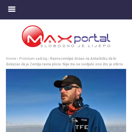
Home
Premium sadržaj
Ravnozemljaš došao na Antarktiku da bi
dokazao da je Zemlja ravna ploča. Nije mu se svidjelo ono što je otkrio