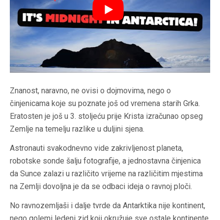
Znanost, naravno, ne ovisi o dojmovima, nego o
činjenicama koje su poznate još od vremena starih Grka.
Eratosten je još u 3. stoljeću prije Krista izračunao opseg
Zemlje na temelju razlike u duljini sjena.
Astronauti svakodnevno vide zakrivljenost planeta,
robotske sonde šalju fotografije, a jednostavna činjenica
da Sunce zalazi u različito vrijeme na različitim mjestima
na Zemlji dovoljna je da se odbaci ideja o ravnoj ploči.
No ravnozemljaši i dalje tvrde da Antarktika nije kontinent,
nego golemi ledeni zid koji okružuje sve ostale kontinente