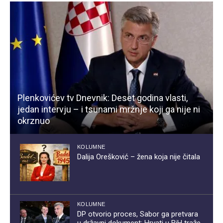
Plenkovićev tv Dnevnik: Deset godina vlasti,
jedan intervju – i tsunami mržnje koji ga nije ni
okrznuo
KOLUMNE
Dalija Orešković – žena koja nije čitala
KOLUMNE
DP otvorio proces, Sabor ga pretvara
u državni dokument: Hrvati u BiH traže