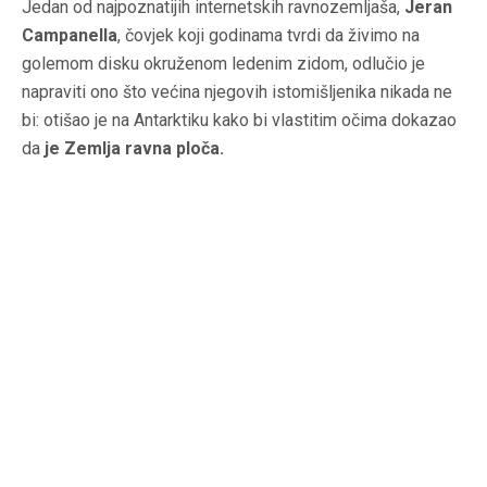
Jedan od najpoznatijih internetskih ravnozemljaša,
Jeran
Campanella
, čovjek koji godinama tvrdi da živimo na
golemom disku okruženom ledenim zidom, odlučio je
napraviti ono što većina njegovih istomišljenika nikada ne
bi: otišao je na Antarktiku kako bi vlastitim očima dokazao
da
je Zemlja ravna ploča.