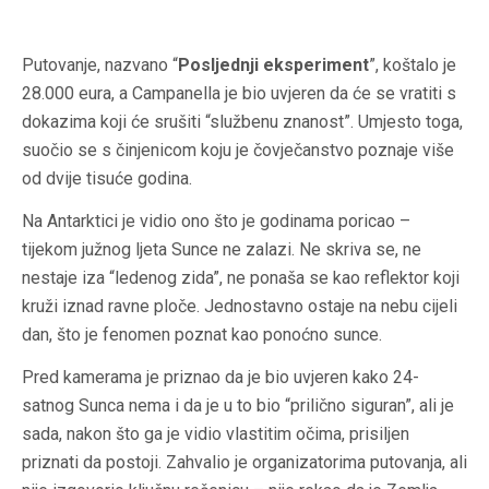
Putovanje, nazvano “
Posljednji eksperiment
”, koštalo je
28.000 eura, a Campanella je bio uvjeren da će se vratiti s
dokazima koji će srušiti “službenu znanost”. Umjesto toga,
suočio se s činjenicom koju je čovječanstvo poznaje više
od dvije tisuće godina.
Na Antarktici je vidio ono što je godinama poricao –
tijekom južnog ljeta Sunce ne zalazi. Ne skriva se, ne
nestaje iza “ledenog zida”, ne ponaša se kao reflektor koji
kruži iznad ravne ploče. Jednostavno ostaje na nebu cijeli
dan, što je fenomen poznat kao ponoćno sunce.
Pred kamerama je priznao da je bio uvjeren kako 24-
satnog Sunca nema i da je u to bio “prilično siguran”, ali je
sada, nakon što ga je vidio vlastitim očima, prisiljen
priznati da postoji. Zahvalio je organizatorima putovanja, ali