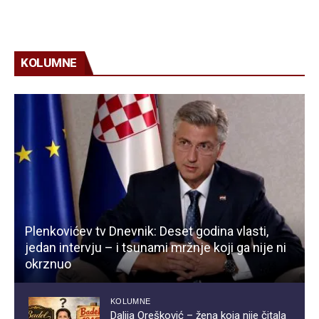
KOLUMNE
Plenkovićev tv Dnevnik: Deset godina vlasti,
jedan intervju – i tsunami mržnje koji ga nije ni
okrznuo
KOLUMNE
Dalija Orešković – žena koja nije čitala