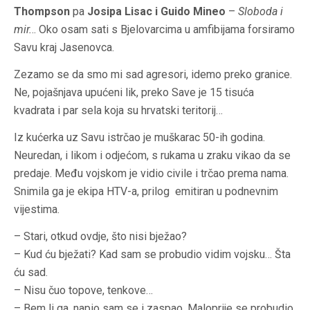
Thompson
pa
Josipa Lisac i Guido Mineo
–
Sloboda i
mir.
.. Oko osam sati s Bjelovarcima u amfibijama forsiramo
Savu kraj Jasenovca.
Zezamo se da smo mi sad agresori, idemo preko granice.
Ne, pojašnjava upućeni lik, preko Save je 15 tisuća
kvadrata i par sela koja su hrvatski teritorij…
Iz kućerka uz Savu istrčao je muškarac 50-ih godina.
Neuredan, i likom i odjećom, s rukama u zraku vikao da se
predaje. Među vojskom je vidio civile i trčao prema nama.
Snimila ga je ekipa HTV-a, prilog emitiran u podnevnim
vijestima.
– Stari, otkud ovdje, što nisi bježao?
– Kud ću bježati? Kad sam se probudio vidim vojsku… Šta
ću sad.
– Nisu čuo topove, tenkove…
– Bem li ga, napio sam se i zaspao. Maloprije se probudio