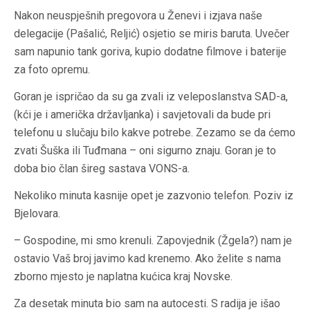
Nakon neuspješnih pregovora u Ženevi i izjava naše
delegacije (Pašalić, Reljić) osjetio se miris baruta. Uvečer
sam napunio tank goriva, kupio dodatne filmove i baterije
za foto opremu.
Goran je ispričao da su ga zvali iz veleposlanstva SAD-a,
(kći je i američka državljanka) i savjetovali da bude pri
telefonu u slučaju bilo kakve potrebe. Zezamo se da ćemo
zvati Šuška ili Tuđmana – oni sigurno znaju. Goran je to
doba bio član šireg sastava VONS-a.
Nekoliko minuta kasnije opet je zazvonio telefon. Poziv iz
Bjelovara.
– Gospodine, mi smo krenuli. Zapovjednik (Žgela?) nam je
ostavio Vaš broj javimo kad krenemo. Ako želite s nama
zborno mjesto je naplatna kućica kraj Novske.
Za desetak minuta bio sam na autocesti. S radija je išao