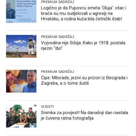
PREMIUM SADRŽAJ
Logično je da Pupovcu smeta ‘Oluja’: otac i
braća su mu sudjelovali u agresiji na
Hrvatsku, a rodna kuća bila četnički štab!
PREMIUM SADRŽAJ
Vojvodina nije Srbija. Kako je 1918. postala
njezin “dio”
PREMIUM SADRŽAJ
Ćipe: Milorade, jezivi su prizori iz Beograda i
Zagreba, a o tome šutiš
VIJESTI
Snimka za povijest! Na današnji dan nastala
je čuvena ratna fotografija