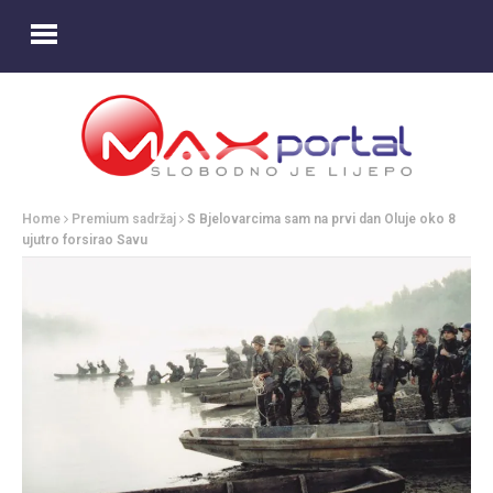
Home
Premium sadržaj
S Bjelovarcima sam na prvi dan Oluje oko 8
ujutro forsirao Savu