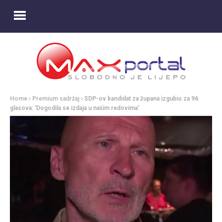
Home
Premium sadržaj
SDP-ov kandidat za župana izgubio za 96
glasova: ‘Dogodila se izdaja u našim redovima’