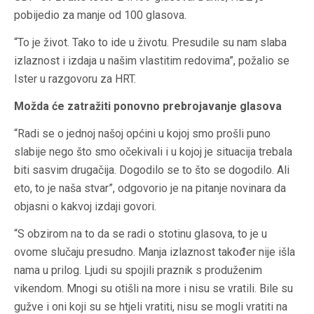
pobijedio za manje od 100 glasova.
“To je život. Tako to ide u životu. Presudile su nam slaba
izlaznost i izdaja u našim vlastitim redovima”, požalio se
Ister u razgovoru za HRT.
Možda će zatražiti ponovno prebrojavanje glasova
“Radi se o jednoj našoj općini u kojoj smo prošli puno
slabije nego što smo očekivali i u kojoj je situacija trebala
biti sasvim drugačija. Dogodilo se to što se dogodilo. Ali
eto, to je naša stvar”, odgovorio je na pitanje novinara da
objasni o kakvoj izdaji govori.
“S obzirom na to da se radi o stotinu glasova, to je u
ovome slučaju presudno. Manja izlaznost također nije išla
nama u prilog. Ljudi su spojili praznik s produženim
vikendom. Mnogi su otišli na more i nisu se vratili. Bile su
gužve i oni koji su se htjeli vratiti, nisu se mogli vratiti na