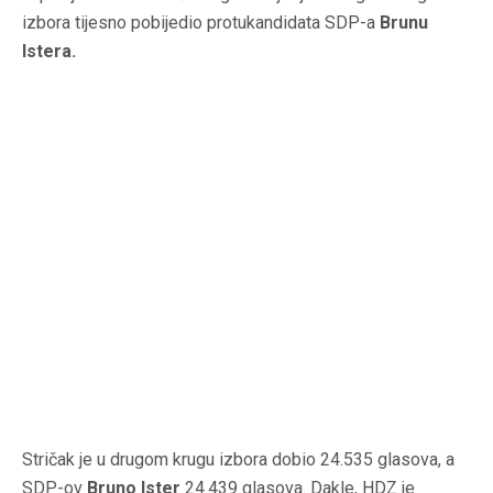
izbora tijesno pobijedio protukandidata SDP-a
Brunu
Istera.
Stričak je u drugom krugu izbora dobio 24.535 glasova, a
SDP-ov
Bruno Ister
24.439 glasova. Dakle, HDZ je