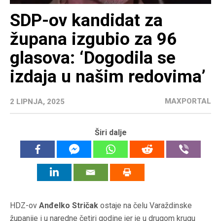
SDP-ov kandidat za
župana izgubio za 96
glasova: ‘Dogodila se
izdaja u našim redovima’
MAXPORTAL
2 LIPNJA, 2025
Širi dalje
HDZ-ov
Anđelko Stričak
ostaje na čelu Varaždinske
županije i u naredne četiri godine jer je u drugom krugu