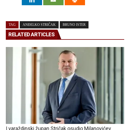
TAG
ANĐELKO STRIČAK
BRUNO ISTER
RELATED ARTICLES
I varaždinski župan Stričak osudio Milanovićev