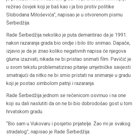
režirao čovjek koji je baš kao i ja bio protiv politike
Slobodana Miloševića”, napisao je u otvorenom pismu
Šerbedžija.
Rade Šerbedžija nekoliko je puta demantirao da je 1991.
nakon razaranja grada bio ondje i bilo što snimao. Dapače,
izjavio je da je znao koliko negativnih napisa će njegova
gluma izazvati, nikada ne bi pristao snimati film. Pavičić je
u svom tekstu problematizirao pitanje umjetničke savjesti
smatrajući da nitko ne bi smio pristati na snimanje u gradu
koji je postao simbolom patnji i razaranja.
Rade Šerbedžija jednom se rečenicom osvrnuo i na one
koji su dali naslutiti da on ne bi bio dobrodošao gost u tom
hrvatskom gradu.
“Bio sam u Vukovaru i posjetio prijatelje. Žao mi je svakog
stradalog”, napisao je Rade Šerbedžija.