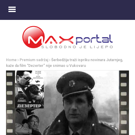
Home
Premium sadržaj
Šerbedžija traži ispriku novinara Jutarnjeg,
kaže da film “Dezerter” nije snimao u Vukovaru