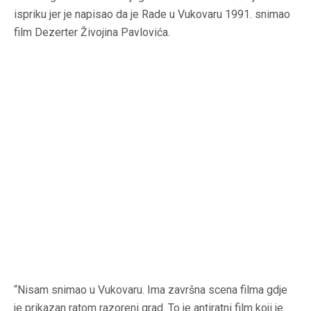
ispriku jer je napisao da je Rade u Vukovaru 1991. snimao
film Dezerter Živojina Pavlovića.
“Nisam snimao u Vukovaru. Ima završna scena filma gdje
je prikazan ratom razoreni grad. To je antiratni film koji je