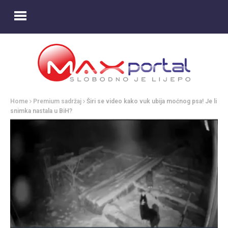
Home
Premium sadržaj
Širi se video kako vuk ubija moćnog psa! Je li
snimka nastala u BiH?