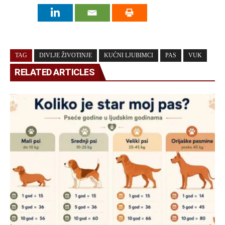
TAG
DIVLJE ŽIVOTINJE
KUĆNI LJUBIMCI
PAS
VUK
RELATED ARTICLES