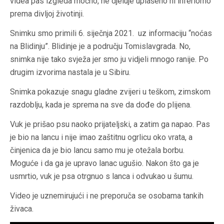
videa pas izgleda moćno, ne djeluje uplašeno ni inferiorno
prema divljoj životinji.
Snimku smo primili 6. siječnja 2021. uz informaciju “noćas
na Blidinju”. Blidinje je a području Tomislavgrada. No,
snimka nije tako svježa jer smo ju vidjeli mnogo ranije. Po
drugim izvorima nastala je u Sibiru.
Snimka pokazuje snagu gladne zvijeri u teškom, zimskom
razdoblju, kada je sprema na sve da dođe do plijena.
Vuk je prišao psu naoko prijateljski, a zatim ga napao. Pas
je bio na lancu i nije imao zaštitnu ogrlicu oko vrata, a
činjenica da je bio lancu samo mu je otežala borbu.
Moguće i da ga je upravo lanac ugušio. Nakon što ga je
usmrtio, vuk je psa otrgnuo s lanca i odvukao u šumu.
Video je uznemirujući i ne preporuča se osobama tankih
živaca.