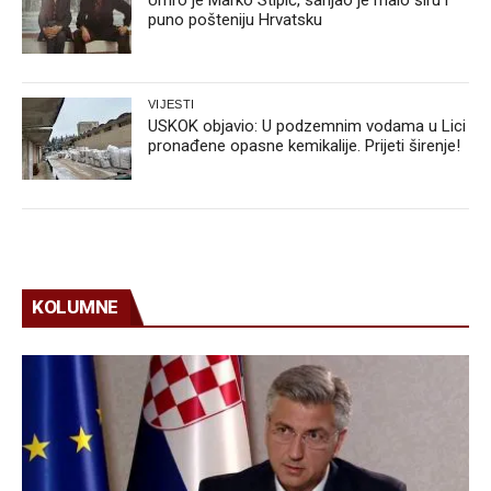
Umro je Marko Stipić, sanjao je malo širu i
puno pošteniju Hrvatsku
VIJESTI
USKOK objavio: U podzemnim vodama u Lici
pronađene opasne kemikalije. Prijeti širenje!
KOLUMNE