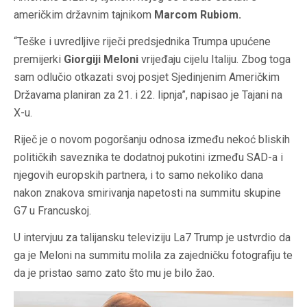
američkim državnim tajnikom
Marcom Rubiom.
“Teške i uvredljive riječi predsjednika Trumpa upućene
premijerki
Giorgiji Meloni
vrijeđaju cijelu Italiju. Zbog toga
sam odlučio otkazati svoj posjet Sjedinjenim Američkim
Državama planiran za 21. i 22. lipnja”, napisao je Tajani na
X-u.
Riječ je o novom pogoršanju odnosa između nekoć bliskih
političkih saveznika te dodatnoj pukotini između SAD-a i
njegovih europskih partnera, i to samo nekoliko dana
nakon znakova smirivanja napetosti na summitu skupine
G7 u Francuskoj.
U intervjuu za talijansku televiziju La7 Trump je ustvrdio da
ga je Meloni na summitu molila za zajedničku fotografiju te
da je pristao samo zato što mu je bilo žao.