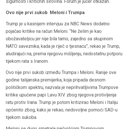
sigurnosti i kritičnih sirovina. Forum je jučer otkazan.
Ovo nije prvi sukob Meloni i Trumpa
Trump je u kasnijem intervjuu za NBC News dodatno
pojačao kritike na račun Meloni. “Ne želim je kao
obožavateljicu jer nije bila tamo, zajedno sa skupinom
NATO saveznika, kada je riječ o tjesnacu”, rekao je Trump,
aludirajući na, prema njegovu mišljenju, nedostatnu potporu
tijekom rata s Iranom.
Ovo nije prvi sukob između Trumpa i Meloni. Ranije ove
godine talijanska premijerka, koja pripada desnom
političkom spektru, nazvala je neprihvatljivima Trumpove
kritike upućene papi Lavu XIV. zbog njegova protivljenja
ratu protiv Irana. Trump je potom kritizirao Meloni i Italiju
općenito zbog, kako je rekao, nedovoljne pomoći SAD-u
tijekom sukoba.
Meloni se dugo smatrala najčvršćom Trumpovom