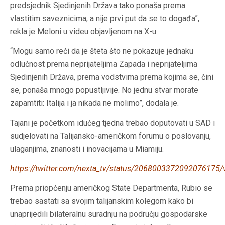
predsjednik Sjedinjenih Država tako ponaša prema
vlastitim saveznicima, a nije prvi put da se to događa”,
rekla je Meloni u videu objavljenom na X-u.
“Mogu samo reći da je šteta što ne pokazuje jednaku
odlučnost prema neprijateljima Zapada i neprijateljima
Sjedinjenih Država, prema vodstvima prema kojima se, čini
se, ponaša mnogo popustljivije. No jednu stvar morate
zapamtiti: Italija i ja nikada ne molimo”, dodala je.
Tajani je početkom idućeg tjedna trebao doputovati u SAD i
sudjelovati na Talijansko-američkom forumu o poslovanju,
ulaganjima, znanosti i inovacijama u Miamiju.
https://twitter.com/nexta_tv/status/2068003372092076175/
Prema priopćenju američkog State Departmenta, Rubio se
trebao sastati sa svojim talijanskim kolegom kako bi
unaprijedili bilateralnu suradnju na području gospodarske