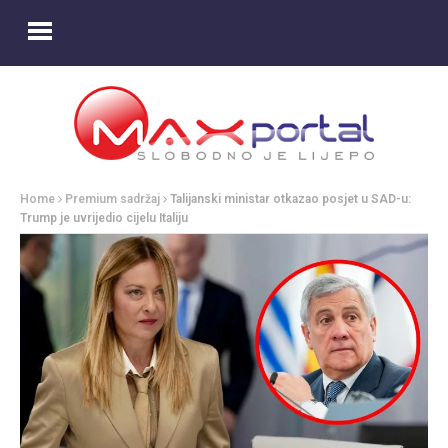
Home
Premium sadržaj
Talijanski ministar otkazao posjet u SAD-u:
Trump je uvrijedio cijelu Italiju