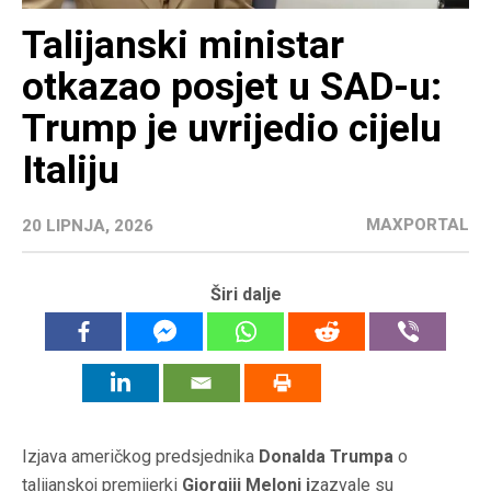
Talijanski ministar
otkazao posjet u SAD-u:
Trump je uvrijedio cijelu
Italiju
MAXPORTAL
20 LIPNJA, 2026
Širi dalje
Izjava američkog predsjednika
Donalda Trumpa
o
talijanskoj premijerki
Giorgiji Meloni i
zazvale su