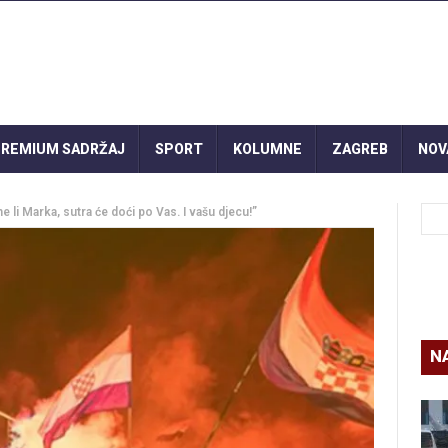
REMIUM SADRŽAJ
SPORT
KOLUMNE
ZAGREB
NOV
li Marka, sutra će doći po Vas. I vašu djecu!”
N