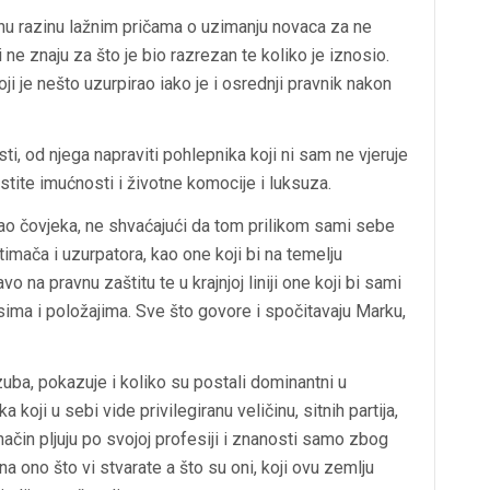
mnu razinu lažnim pričama o uzimanju novaca za ne
 ne znaju za što je bio razrezan te koliko je iznosio.
i je nešto uzurpirao iako je i osrednji pravnik nakon
i, od njega napraviti pohlepnika koji ni sam ne vjeruje
astite imućnosti i životne komocije i luksuza.
kao čovjeka, ne shvaćajući da tom prilikom sami sebe
imača i uzurpatora, kao one koji bi na temelju
na pravnu zaštitu te u krajnjoj liniji one koji bi sami
sima i položajima. Sve što govore i spočitavaju Marku,
 zuba, pokazuje i koliko su postali dominantni u
a koji u sebi vide privilegiranu veličinu, sitnih partija,
j način pljuju po svojoj profesiji i znanosti samo zbog
na ono što vi stvarate a što su oni, koji ovu zemlju