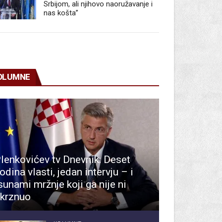
Srbijom, ali njihovo naoružavanje i
nas košta”
OLUMNE
lenkovićev tv Dnevnik: Deset
odina vlasti, jedan intervju – i
sunami mržnje koji ga nije ni
krznuo