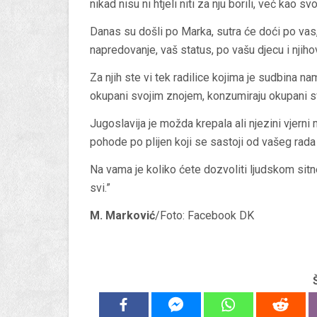
nikad nisu ni htjeli niti za nju borili, već kao svo
Danas su došli po Marka, sutra će doći po vas,
napredovanje, vaš status, po vašu djecu i njih
Za njih ste vi tek radilice kojima je sudbina nam
okupani svojim znojem, konzumiraju okupani sv
Jugoslavija je možda krepala ali njezini vjerni m
pohode po plijen koji se sastoji od vašeg rada 
Na vama je koliko ćete dozvoliti ljudskom sitn
svi.”
M. Marković
/Foto: Facebook DK