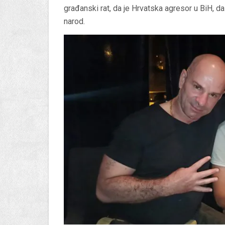
građanski rat, da je Hrvatska agresor u BiH, da 
narod.