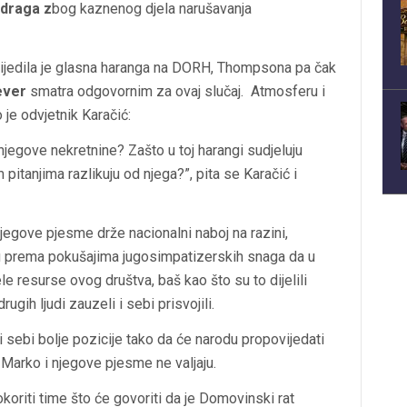
draga z
bog kaznenog djela narušavanja
lijedila je glasna haranga na DORH, Thompsona pa čak
ever
smatra odgovornim za ovaj slučaj. Atmosferu i
je odvjetnik Karačić:
jegove nekretnine? Zašto u toj harangi sudjeluju
pitanjima razlikuju od njega?”, pita se Karačić i
egove pjesme drže nacionalni naboj na razini,
nu prema pokušajima jugosimpatizerskih snaga da u
e resurse ovog društva, baš kao što su to dijelili
ugih ljudi zauzeli i sebi prisvojili.
 sebi bolje pozicije tako da će narodu propovijedati
 Marko i njegove pjesme ne valjaju.
oriti time što će govoriti da je Domovinski rat