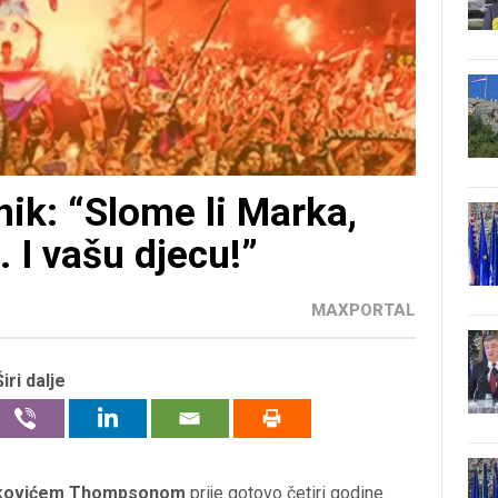
k: “Slome li Marka,
. I vašu djecu!”
MAXPORTAL
Širi dalje
kovićem Thompsonom
prije gotovo četiri godine