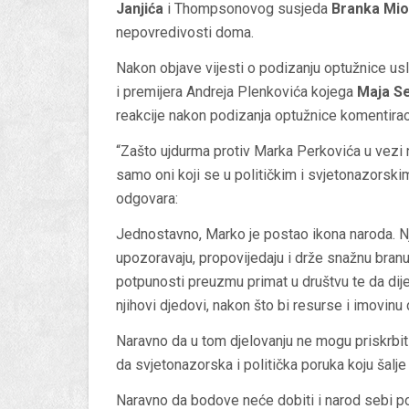
Janjića
i Thompsonovog susjeda
Branka Mio
nepovredivosti doma.
Nakon objave vijesti o podizanju optužnice us
i premijera Andreja Plenkovića kojega
Maja S
reakcije nakon podizanja optužnice komentirao 
“Zašto ujdurma protiv Marka Perkovića u vezi n
samo oni koji se u političkim i svjetonazorskim 
odgovara:
Jednostavno, Marko je postao ikona naroda. Nj
upozoravaju, propovijedaju i drže snažnu bra
potpunosti preuzmu primat u društvu te da dijel
njihovi djedovi, nakon što bi resurse i imovinu dr
Naravno da u tom djelovanju ne mogu priskrbiti
da svjetonazorska i politička poruka koju šalje
Naravno da bodove neće dobiti i narod sebi pok