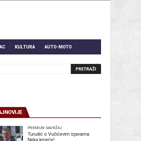
AC
KULTURA
AUTO-MOTO
AJNOVIJE
PREMIUM SADRŽAJ
Turudić o Vučićevim izjavama:
Neka kmeče!