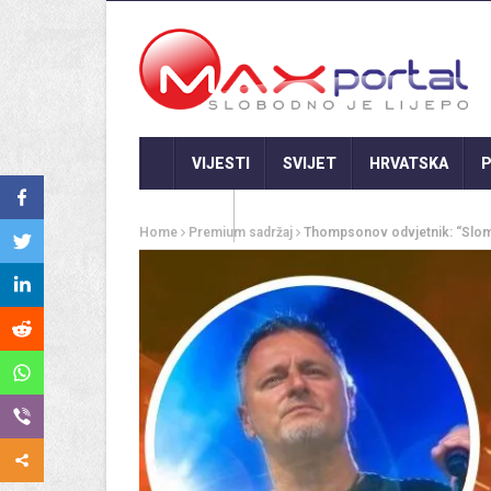
VIJESTI
SVIJET
HRVATSKA
P
GASTRO
Home
Premium sadržaj
Thompsonov odvjetnik: “Slome 