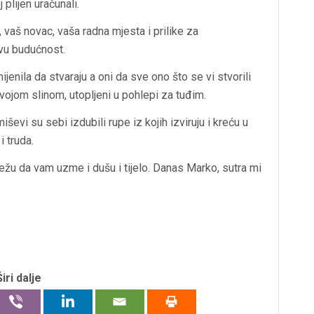
j plijen uračunali.
 vaš novac, vaša radna mjesta i prilike za
ovu budućnost.
ijenila da stvaraju a oni da sve ono što se vi stvorili
ojom slinom, utopljeni u pohlepi za tuđim.
iševi su sebi izdubili rupe iz kojih izviruju i kreću u
i truda.
ežu da vam uzme i dušu i tijelo. Danas Marko, sutra mi
Širi dalje