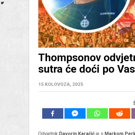
Thompsonov odvjetni
sutra će doći po Vas
15 KOLOVOZA, 2025
Odvjetnik
Davorin Karačić
je s
Markom Per