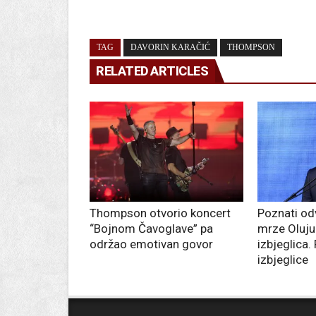
TAG
DAVORIN KARAČIĆ
THOMPSON
RELATED ARTICLES
Thompson otvorio koncert
Poznati odv
“Bojnom Čavoglave” pa
mrze Oluju
održao emotivan govor
izbjeglica.
izbjeglice