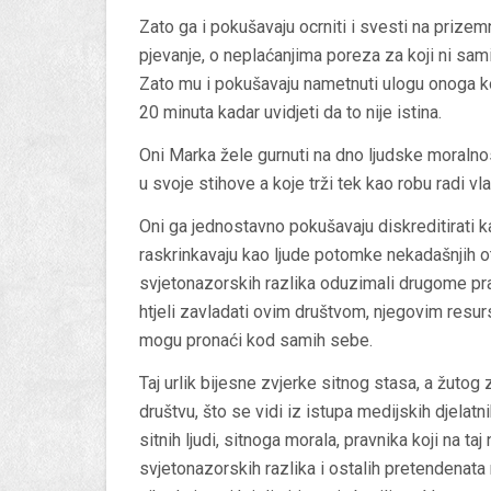
Zato ga i pokušavaju ocrniti i svesti na prize
pjevanje, o neplaćanjima poreza za koji ni sami
Zato mu i pokušavaju nametnuti ulogu onoga koj
20 minuta kadar uvidjeti da to nije istina.
Oni Marka žele gurnuti na dno ljudske moralnost
u svoje stihove a koje trži tek kao robu radi vl
Oni ga jednostavno pokušavaju diskreditirati 
raskrinkavaju kao ljude potomke nekadašnjih ot
svjetonazorskih razlika oduzimali drugome pravo 
htjeli zavladati ovim društvom, njegovim resur
mogu pronaći kod samih sebe.
Taj urlik bijesne zvjerke sitnog stasa, a žutog
društvu, što se vidi iz istupa medijskih djelatnik
sitnih ljudi, sitnoga morala, pravnika koji na ta
svjetonazorskih razlika i ostalih pretendenata 