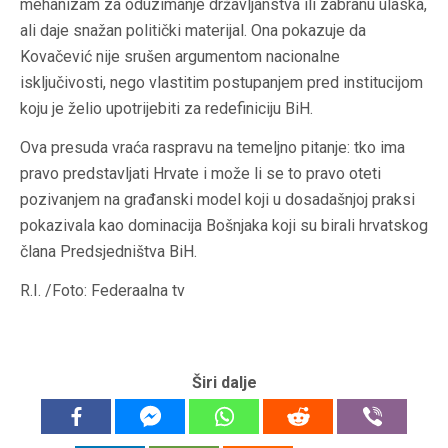
mehanizam za oduzimanje državljanstva ili zabranu ulaska,
ali daje snažan politički materijal. Ona pokazuje da
Kovačević nije srušen argumentom nacionalne
isključivosti, nego vlastitim postupanjem pred institucijom
koju je želio upotrijebiti za redefiniciju BiH.
Ova presuda vraća raspravu na temeljno pitanje: tko ima
pravo predstavljati Hrvate i može li se to pravo oteti
pozivanjem na građanski model koji u dosadašnjoj praksi
pokazivala kao dominacija Bošnjaka koji su birali hrvatskog
člana Predsjedništva BiH.
R.I. /Foto: Federaalna tv
Širi dalje