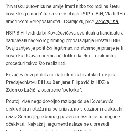
“hrvatsku putovnicu ne smije imati nitko tko radi na štetu
hrvatskog naroda” te da su se obratili SIP-u BiH, Vladi RH i
američkom Veleposlanstvu u Sarajevu, piše
Večernji.ba.
HSP BiH tvrdi da bi Kovačevićeva eventualna kandidatura
narušavala načelo legitimnog predstavljanja Hrvata u BiH.
Ovaj zahtjev je politički legitiman, no stvarno je pitanje je li
hrvatska država spremna ići toliko daleko i u zakonitoj
proceduri takvo što realizirati.
Kovačevićevi protukandidati utrci za hrvatsku fotelju u
Predsjedništvu BiH su
Darijana Filipović
iz HDZ-a i
Zdenko Lučić
iz oporbene “petorke”.
Postoji više nego dovoljno razloga da se Kovačevića
diskreditira i oteža mu se prijava, no s obzirom na aktualni
saziv Središnjeg izbornog povjerenstva, to je nemoguće
očekivati. Najvažniji argumenti nalaze se u presudi