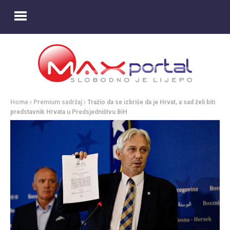
Home
Premium sadržaj
Tražio da se izbriše da je Hrvat, a sad želi biti
predstavnik Hrvata u Predsjedništvu BiH