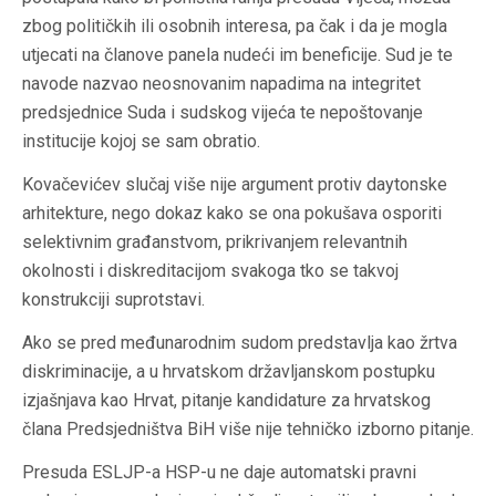
zbog političkih ili osobnih interesa, pa čak i da je mogla
utjecati na članove panela nudeći im beneficije. Sud je te
navode nazvao neosnovanim napadima na integritet
predsjednice Suda i sudskog vijeća te nepoštovanje
institucije kojoj se sam obratio.
Kovačevićev slučaj više nije argument protiv daytonske
arhitekture, nego dokaz kako se ona pokušava osporiti
selektivnim građanstvom, prikrivanjem relevantnih
okolnosti i diskreditacijom svakoga tko se takvoj
konstrukciji suprotstavi.
Ako se pred međunarodnim sudom predstavlja kao žrtva
diskriminacije, a u hrvatskom državljanskom postupku
izjašnjava kao Hrvat, pitanje kandidature za hrvatskog
člana Predsjedništva BiH više nije tehničko izborno pitanje.
Presuda ESLJP-a HSP-u ne daje automatski pravni