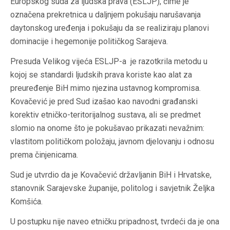
Europskog suda za ljudska prava (ESLJP), čime je
označena prekretnica u daljnjem pokušaju narušavanja
daytonskog uređenja i pokušaju da se realiziraju planovi
dominacije i hegemonije političkog Sarajeva.
Presuda Velikog vijeća ESLJP-a je razotkrila metodu u
kojoj se standardi ljudskih prava koriste kao alat za
preuređenje BiH mimo njezina ustavnog kompromisa.
Kovačević je pred Sud izašao kao navodni građanski
korektiv etničko-teritorijalnog sustava, ali se predmet
slomio na onome što je pokušavao prikazati nevažnim:
vlastitom političkom položaju, javnom djelovanju i odnosu
prema činjenicama.
Sud je utvrdio da je Kovačević državljanin BiH i Hrvatske,
stanovnik Sarajevske županije, politolog i savjetnik Željka
Komšića.
U postupku nije naveo etničku pripadnost, tvrdeći da je ona