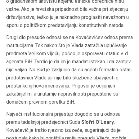
o građanskom aktivistu kojemu etničke odrednice nisu
važne. Ako je hrvatska pripadnost bila važna pri stjecanju
državljanstva, teško ju je naknadno proglasiti nevažnom u
sporu o političkom predstavljanju konstitutivnih naroda.
Drugi dio presude odnosi se na Kovačevićev odnos prema
institucijama. Tek nakon što je Vlada zatražila upućivanje
predmeta Velikom vijeću, počeo je osporavati status v. d.
agenata BiH. Tvrdio je da im je mandat istekao i da zahtjev
nije valjan. No Sud je zaključio da su agenti formalno ostali
predstavnici Vlade jer nije bilo službene obavijesti o
prestanku njihova imenovanja. Prigovor je ocijenjen
zakašnjelim, a unutarnje nepravilnosti prepuštene su
domaćem pravnom poretku BiH.
Najveći institucionalni prijestup dogodio se u odnosu
prema tadašnjoj predsjednici Suda
Síofri O’Leary.
Kovačević je tražio njezino izuzeće, sugerirajući da je
postupala kako bi poništila raniju presudu Vijeća, možda