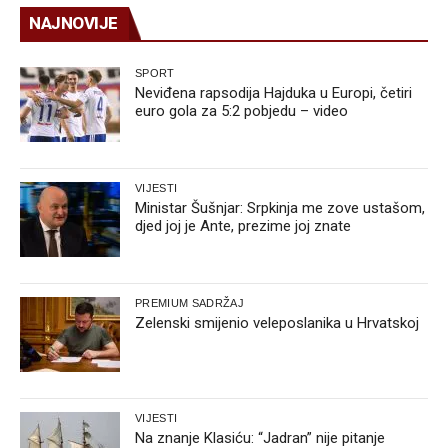
NAJNOVIJE
SPORT
Neviđena rapsodija Hajduka u Europi, četiri
euro gola za 5:2 pobjedu – video
VIJESTI
Ministar Šušnjar: Srpkinja me zove ustašom,
djed joj je Ante, prezime joj znate
PREMIUM SADRŽAJ
Zelenski smijenio veleposlanika u Hrvatskoj
VIJESTI
Na znanje Klasiću: “Jadran” nije pitanje