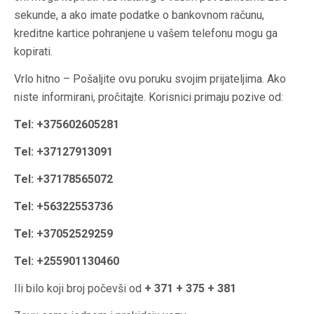
sekunde, a ako imate podatke o bankovnom računu,
kreditne kartice pohranjene u vašem telefonu mogu ga
kopirati.
Vrlo hitno – Pošaljite ovu poruku svojim prijateljima. Ako
niste informirani, pročitajte. Korisnici primaju pozive od:
Tel: +375602605281
Tel: +37127913091
Tel: +37178565072
Tel: +56322553736
Tel: +37052529259
Tel: +255901130460
Ili bilo koji broj počevši od
+ 371 + 375 + 381