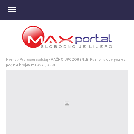
Home
Premium sadržaj
VAŽNO UPOZORENJE! Pazite na ove pozive,
počinje brojevima +375, +381…