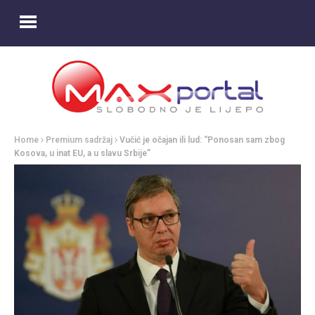
Home
Premium sadržaj
Vučić je očajan ili lud: “Ponosan sam zbog
Kosova, u inat EU, a u slavu Srbije”