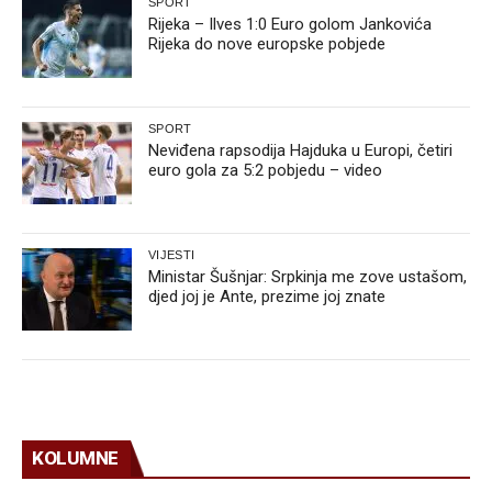
SPORT
Rijeka – Ilves 1:0 Euro golom Jankovića
Rijeka do nove europske pobjede
SPORT
Neviđena rapsodija Hajduka u Europi, četiri
euro gola za 5:2 pobjedu – video
VIJESTI
Ministar Šušnjar: Srpkinja me zove ustašom,
djed joj je Ante, prezime joj znate
KOLUMNE