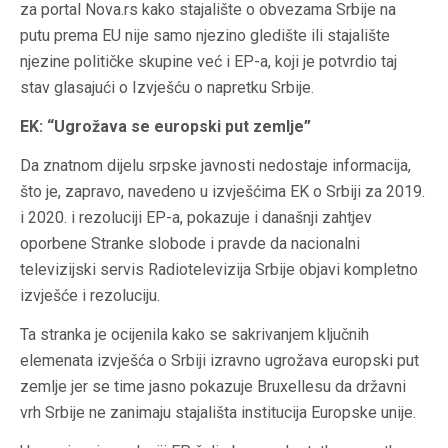
za portal Nova.rs kako stajalište o obvezama Srbije na
putu prema EU nije samo njezino gledište ili stajalište
njezine političke skupine već i EP-a, koji je potvrdio taj
stav glasajući o Izvješću o napretku Srbije.
EK: “Ugrožava se europski put zemlje”
Da znatnom dijelu srpske javnosti nedostaje informacija,
što je, zapravo, navedeno u izvješćima EK o Srbiji za 2019.
i 2020. i rezoluciji EP-a, pokazuje i današnji zahtjev
oporbene Stranke slobode i pravde da nacionalni
televizijski servis Radiotelevizija Srbije objavi kompletno
izvješće i rezoluciju.
Ta stranka je ocijenila kako se sakrivanjem ključnih
elemenata izvješća o Srbiji izravno ugrožava europski put
zemlje jer se time jasno pokazuje Bruxellesu da državni
vrh Srbije ne zanimaju stajališta institucija Europske unije.