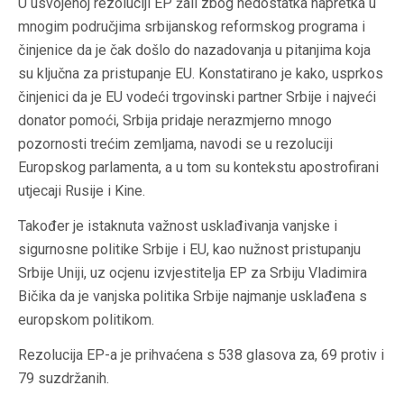
U usvojenoj rezoluciji EP žali zbog nedostatka napretka u
mnogim područjima srbijanskog reformskog programa i
činjenice da je čak došlo do nazadovanja u pitanjima koja
su ključna za pristupanje EU. Konstatirano je kako, usprkos
činjenici da je EU vodeći trgovinski partner Srbije i najveći
donator pomoći, Srbija pridaje nerazmjerno mnogo
pozornosti trećim zemljama, navodi se u rezoluciji
Europskog parlamenta, a u tom su kontekstu apostrofirani
utjecaji Rusije i Kine.
Također je istaknuta važnost usklađivanja vanjske i
sigurnosne politike Srbije i EU, kao nužnost pristupanju
Srbije Uniji, uz ocjenu izvjestitelja EP za Srbiju Vladimira
Bičika da je vanjska politika Srbije najmanje usklađena s
europskom politikom.
Rezolucija EP-a je prihvaćena s 538 glasova za, 69 protiv i
79 suzdržanih.