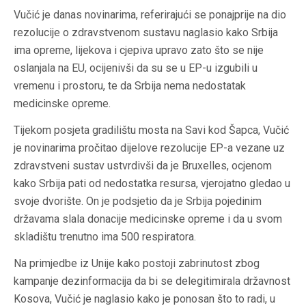
Vučić je danas novinarima, referirajući se ponajprije na dio
rezolucije o zdravstvenom sustavu naglasio kako Srbija
ima opreme, lijekova i cjepiva upravo zato što se nije
oslanjala na EU, ocijenivši da su se u EP-u izgubili u
vremenu i prostoru, te da Srbija nema nedostatak
medicinske opreme.
Tijekom posjeta gradilištu mosta na Savi kod Šapca, Vučić
je novinarima pročitao dijelove rezolucije EP-a vezane uz
zdravstveni sustav ustvrdivši da je Bruxelles, ocjenom
kako Srbija pati od nedostatka resursa, vjerojatno gledao u
svoje dvorište. On je podsjetio da je Srbija pojedinim
državama slala donacije medicinske opreme i da u svom
skladištu trenutno ima 500 respiratora.
Na primjedbe iz Unije kako postoji zabrinutost zbog
kampanje dezinformacija da bi se delegitimirala državnost
Kosova, Vučić je naglasio kako je ponosan što to radi, u