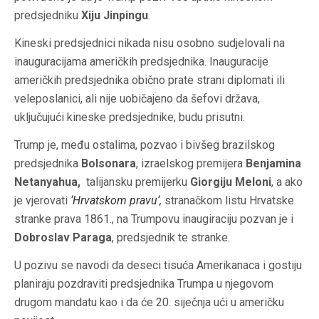
predsjedniku
Xiju Jinpingu
.
Kineski predsjednici nikada nisu osobno sudjelovali na
inauguracijama američkih predsjednika. Inauguracije
američkih predsjednika obično prate strani diplomati ili
veleposlanici, ali nije uobičajeno da šefovi država,
uključujući kineske predsjednike, budu prisutni.
Trump je, među ostalima, pozvao i bivšeg brazilskog
predsjednika
Bolsonara
, izraelskog premijera
Benjamina
Netanyahua,
talijansku premijerku
Giorgiju Meloni
, a ako
je vjerovati
‘Hrvatskom pravu‘,
stranačkom listu Hrvatske
stranke prava 1861., na Trumpovu inaugiraciju pozvan je i
Dobroslav Paraga
, predsjednik te stranke.
U pozivu se navodi da deseci tisuća Amerikanaca i gostiju
planiraju pozdraviti predsjednika Trumpa u njegovom
drugom mandatu kao i da će 20. siječnja ući u američku