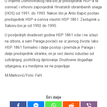
U vrijeme Domovinskog rata bio je predsjednik HSP-a te
osnivač i vrhovni zapovjednik Hrvatskih obrambenih snaga
(HOS) od 1991. do 1993. Nakon što je Anto Đapić postao
predsjednik HSP-a osniva vlastiti HSP 1861. Zastupnik u
Saboru bio je od 1992 do 1995.
U posljednjih dvadeset godina HSP 1861 više i ne izlazi
na izbore, a sam Paraga povlači se iz javnog života. Iako
HSP 1861 formalno i dalje postoji i premda je Paraga i
dalje predsjednik stranke, on je već davno odustao od
ozbiljnijeg političkog djelovanja. Društvene događaje
izbjegava, a u medijima se ne pojavljuje.
M.Marković/Foto: FaH
Širi dalje