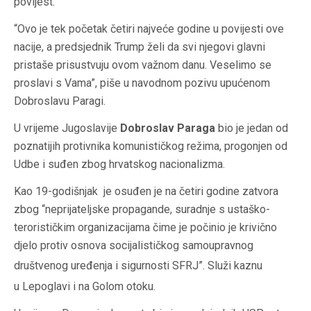
povijest.
“Ovo je tek početak četiri najveće godine u povijesti ove
nacije, a predsjednik Trump želi da svi njegovi glavni
pristaše prisustvuju ovom važnom danu. Veselimo se
proslavi s Vama”, piše u navodnom pozivu upućenom
Dobroslavu Paragi.
U vrijeme Jugoslavije
Dobroslav Paraga
bio je jedan od
poznatijih protivnika komunističkog režima, progonjen od
Udbe i suđen zbog hrvatskog nacionalizma.
Kao 19-godišnjak je osuđen je na četiri godine zatvora
zbog “neprijateljske propagande, suradnje s ustaško-
terorističkim organizacijama čime je počinio je krivično
djelo protiv osnova socijalističkog samoupravnog
društvenog uređenja i sigurnosti SFRJ”.
Služi kaznu
u Lepoglavi i na Golom otoku.