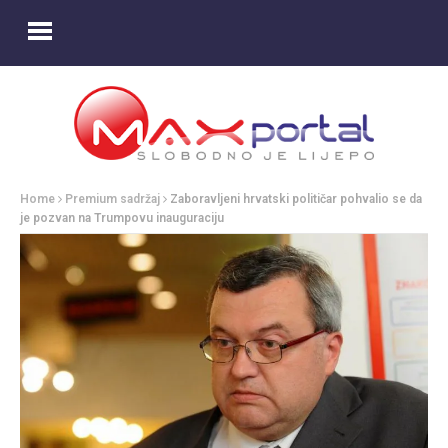
Home
Premium sadržaj
Zaboravljeni hrvatski političar pohvalio se da
je pozvan na Trumpovu inauguraciju