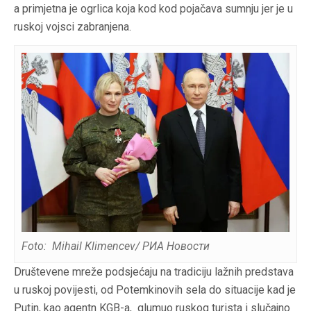
a primjetna je ogrlica koja kod kod pojačava sumnju jer je u
ruskoj vojsci zabranjena.
Foto: Мihail Кlimencev/ РИА Новости
Društevene mreže podsjećaju na tradiciju lažnih predstava
u ruskoj povijesti, od Potemkinovih sela do situacije kad je
Putin, kao agentn KGB-a, glumuo ruskog turista i slučajno