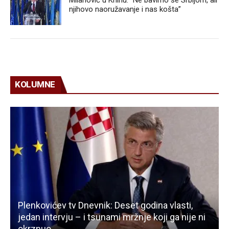
Milanović u Kninu: “Ne bavimo se Srbijom, ali
njihovo naoružavanje i nas košta”
KOLUMNE
Plenkovićev tv Dnevnik: Deset godina vlasti,
jedan intervju – i tsunami mržnje koji ga nije ni
okrznuo