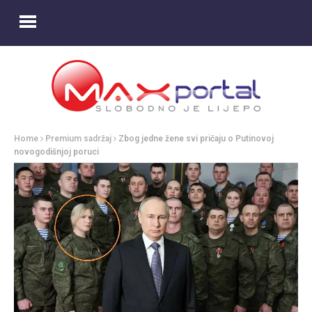
Home
Premium sadržaj
Zbog jedne žene svi pričaju o Putinovoj
novogodišnjoj poruci