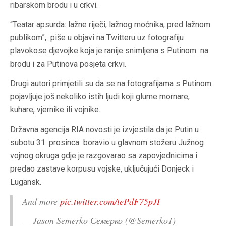
ribarskom brodu i u crkvi.
“Teatar apsurda: lažne riječi, lažnog moćnika, pred lažnom
publikom”, piše u objavi na Twitteru uz fotografiju
plavokose djevojke koja je ranije snimljena s Putinom na
brodu i za Putinova posjeta crkvi.
Drugi autori primjetili su da se na fotografijama s Putinom
pojavljuje još nekoliko istih ljudi koji glume mornare,
kuhare, vjernike ili vojnike.
Državna agencija RIA novosti je izvjestila da je Putin u
subotu 31. prosinca boravio u glavnom stožeru Južnog
vojnog okruga
gdje je razgovarao sa zapovjednicima i
predao zastave korpusu vojske, uključujući Donjeck i
Lugansk.
And more
pic.twitter.com/tePdF75pJI
— Jason Semerko Семерко (@Semerko1)