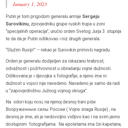
January 1, 2023
Putin je tom prigodom generalu armije
Sergeju
Surovikinu,
zpovjedniku grupe ruskih trupa u zoni
“specijalnih operacija”, uručio orden Svetog Jurja 3. stupnja
te da da je Putin odlikovao i niz drugih generala.
“Služim Rusiji!” – rekao je Surovikin primivši nagradu.
Orden je generalu dodijeljen za iskazanu hrabrost,
odvažnost i požrtvovnost u obnašanju vojne dužnosti.
Odlikovana je i djevojka s fotografije, a njeno ime ni
dužnost u vojsci nije navedeno. Navadeno je samo da radi
u “zapovjedništvu
Južnog vojnog okruga”.
Na odori koju nosi, na njenoj desnoj trani piše
Bооруженные силы России ( Vojne snaga Rusije) , na
desnoj je ime, ali je nedovoljno vidljivo kao i na svim javno
dostupnim fotografijama. Na epoletama ima čin kapetana,