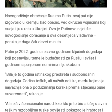
Novogodišnje obraćanje Rusima Putin ovaj put nije
izgovorio u Kremlju, kao obično, već okružen vojnicima koji
sudjeluju u ratu u Ukrajini. Ovo je Putinovo najduže
novogodišnje obraćanje u dva desetljeća vladavine –
poruka je duga čak devet minuta.
Putin je 2022. godinu nazvao godinom ključnih događaja
koji postavljaju temelje budućnosti za Rusiju i svijet i
godinom ispunjenom nemirima i tjeskobom.
“Bila je to godina istinskog preokreta i sudbonosnih
događaja. Godina teških, ali nužnih odluka, među kojima je
najvažnija ona o poduzimanju koraka prema stjecanju pune
suverenosti”, rekao je.
“Ali naš višenacionalni narod, kao što je to bio slučaj u svim
teškim razdobljima ruske povijesti, pokazao je hrabrost i