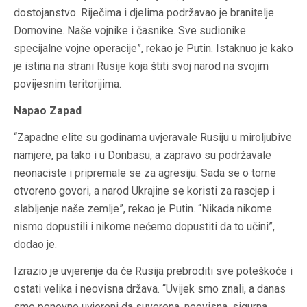
dostojanstvo. Riječima i djelima podržavao je branitelje
Domovine. Naše vojnike i časnike. Sve sudionike
specijalne vojne operacije”, rekao je Putin. Istaknuo je kako
je istina na strani Rusije koja štiti svoj narod na svojim
povijesnim teritorijima.
Napao Zapad
“Zapadne elite su godinama uvjeravale Rusiju u miroljubive
namjere, pa tako i u Donbasu, a zapravo su podržavale
neonaciste i pripremale se za agresiju. Sada se o tome
otvoreno govori, a narod Ukrajine se koristi za rascjep i
slabljenje naše zemlje”, rekao je Putin. “Nikada nikome
nismo dopustili i nikome nećemo dopustiti da to učini”,
dodao je.
Izrazio je uvjerenje da će Rusija prebroditi sve poteškoće i
ostati velika i neovisna država. “Uvijek smo znali, a danas
smo ponovno uvjereni da suverena, neovisna, sigurna