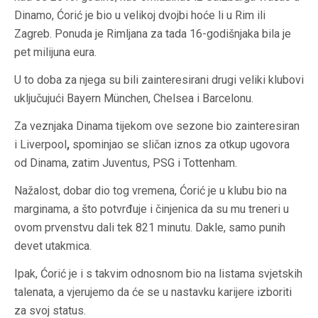
Dinamo, Ćorić je bio u velikoj dvojbi hoće li u Rim ili
Zagreb. Ponuda je Rimljana za tada 16-godišnjaka bila je
pet milijuna eura.
U to doba za njega su bili zainteresirani drugi veliki klubovi
uključujući Bayern München, Chelsea i Barcelonu.
Za veznjaka Dinama tijekom ove sezone bio zainteresiran
i Liverpool
,
spominjao se sličan iznos za otkup ugovora
od Dinama, zatim Juventus, PSG i Tottenham.
Nažalost, dobar dio tog vremena, Ćorić je u klubu bio na
marginama, a što potvrđuje i činjenica da su mu treneri u
ovom prvenstvu dali tek 821 minutu. Dakle, samo punih
devet utakmica.
Ipak, Ćorić je i s takvim odnosnom bio na listama svjetskih
talenata, a vjerujemo da će se u nastavku karijere izboriti
za svoj status.