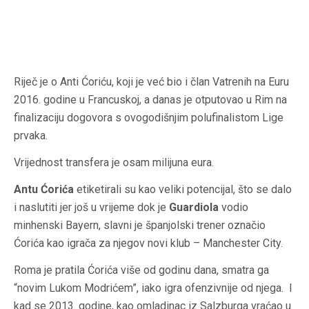
Riječ je o Anti Ćoriću, koji je već bio i član Vatrenih na Euru
2016. godine u Francuskoj, a danas je otputovao u Rim na
finalizaciju dogovora s ovogodišnjim polufinalistom Lige
prvaka.
Vrijednost transfera je osam milijuna eura.
Antu Ćorića
etiketirali su kao veliki potencijal, što se dalo
i naslutiti jer još u vrijeme dok je
Guardiola
vodio
minhenski Bayern, slavni je španjolski trener označio
Ćorića kao igrača za njegov novi klub – Manchester City.
Roma je pratila Ćorića više od godinu dana, smatra ga
“novim Lukom Modrićem”, iako igra ofenzivnije od njega. I
kad se 2013. godine, kao omladinac iz Salzburga vraćao u