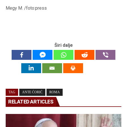
Megy M. /foto:press
Širi dalje
TAG
ANTE ĆORIĆ
ROMA
RELATED ARTICLES