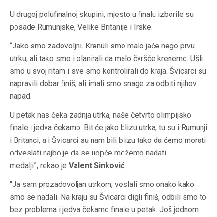
U drugoj polufinalnoj skupini, mjesto u finalu izborile su
posade Rumunjske, Velike Britanije i Irske.
“Jako smo zadovoljni. Krenuli smo malo jače nego prvu
utrku, ali tako smo i planirali da malo čvršće krenemo. Ušli
smo u svoj ritam i sve smo kontrolirali do kraja. Švicarci su
napravili dobar finiš, ali imali smo snage za odbiti njihov
napad.
U petak nas čeka zadnja utrka, naše četvrto olimpijsko
finale i jedva čekamo. Bit će jako blizu utrka, tu su i Rumunji
i Britanci, a i Švicarci su nam bili blizu tako da ćemo morati
odveslati najbolje da se uopće možemo nadati
medalji”, rekao je
Valent Sinković
“Ja sam prezadovoljan utrkom, veslali smo onako kako
smo se nadali. Na kraju su Švicarci digli finiš, odbili smo to
bez problema i jedva čekamo finale u petak. Još jednom