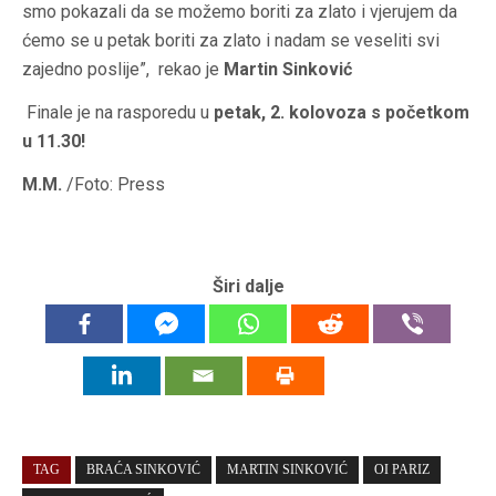
smo pokazali da se možemo boriti za zlato i vjerujem da
ćemo se u petak boriti za zlato i nadam se veseliti svi
zajedno poslije”, rekao je
Martin Sinković
Finale je na rasporedu u
petak, 2. kolovoza s početkom
u 11.30!
M.M.
/Foto: Press
Širi dalje
TAG
BRAĆA SINKOVIĆ
MARTIN SINKOVIĆ
OI PARIZ