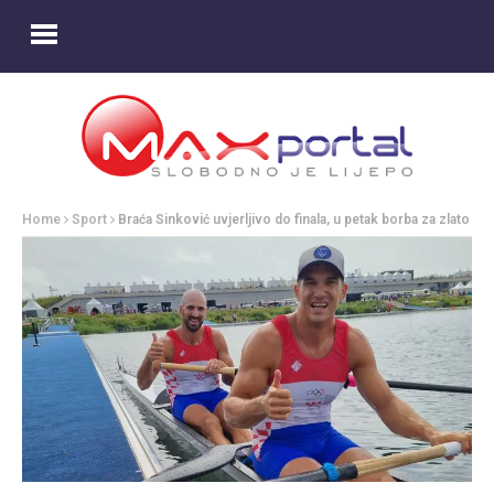
Home
Sport
Braća Sinković uvjerljivo do finala, u petak borba za zlato