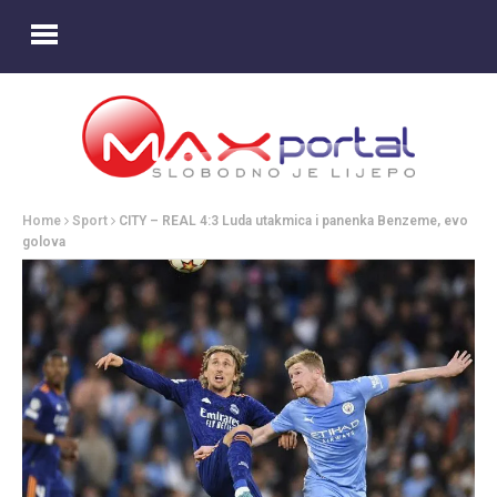
Home
Sport
CITY – REAL 4:3 Luda utakmica i panenka Benzeme, evo
golova