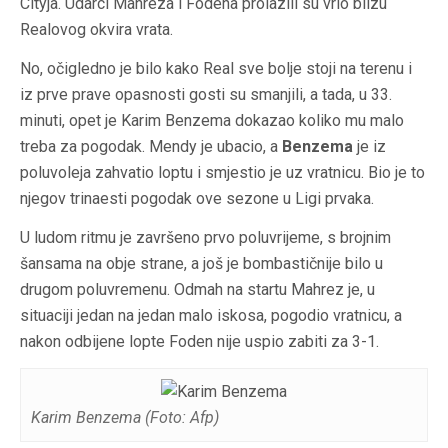
Cityja. Udarci Mahreza i Fodena prolazili su vrlo blizu
Realovog okvira vrata.
No, očigledno je bilo kako Real sve bolje stoji na terenu i
iz prve prave opasnosti gosti su smanjili, a tada, u 33.
minuti, opet je Karim Benzema dokazao koliko mu malo
treba za pogodak. Mendy je ubacio, a
Benzema
je iz
poluvoleja zahvatio loptu i smjestio je uz vratnicu. Bio je to
njegov trinaesti pogodak ove sezone u Ligi prvaka.
U ludom ritmu je završeno prvo poluvrijeme, s brojnim
šansama na obje strane, a još je bombastičnije bilo u
drugom poluvremenu. Odmah na startu Mahrez je, u
situaciji jedan na jedan malo iskosa, pogodio vratnicu, a
nakon odbijene lopte Foden nije uspio zabiti za 3-1.
Karim Benzema (Foto: Afp)