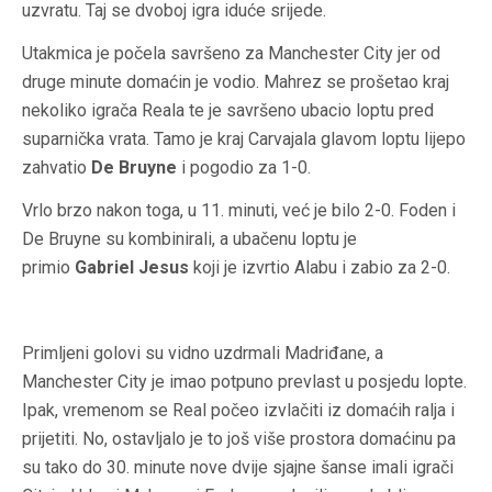
uzvratu. Taj se dvoboj igra iduće srijede.
Utakmica je počela savršeno za Manchester City jer od
druge minute domaćin je vodio. Mahrez se prošetao kraj
nekoliko igrača Reala te je savršeno ubacio loptu pred
suparnička vrata. Tamo je kraj Carvajala glavom loptu lijepo
zahvatio
De Bruyne
i pogodio za 1-0.
Vrlo brzo nakon toga, u 11. minuti, već je bilo 2-0. Foden i
De Bruyne su kombinirali, a ubačenu loptu je
primio
Gabriel Jesus
koji je izvrtio Alabu i zabio za 2-0.
Primljeni golovi su vidno uzdrmali Madriđane, a
Manchester City je imao potpuno prevlast u posjedu lopte.
Ipak, vremenom se Real počeo izvlačiti iz domaćih ralja i
prijetiti. No, ostavljalo je to još više prostora domaćinu pa
su tako do 30. minute nove dvije sjajne šanse imali igrači