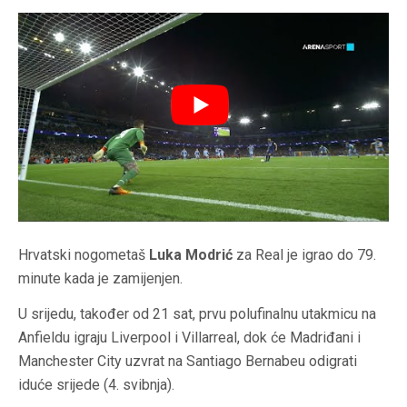
Hrvatski nogometaš
Luka Modrić
za Real je igrao do 79.
minute kada je zamijenjen.
U srijedu, također od 21 sat, prvu polufinalnu utakmicu na
Anfieldu igraju Liverpool i Villarreal, dok će Madriđani i
Manchester City uzvrat na Santiago Bernabeu odigrati
iduće srijede (4. svibnja).