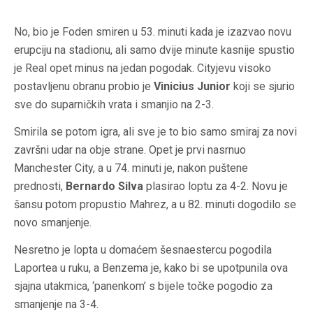
No, bio je Foden smiren u 53. minuti kada je izazvao novu
erupciju na stadionu, ali samo dvije minute kasnije spustio
je Real opet minus na jedan pogodak. Cityjevu visoko
postavljenu obranu probio je
Vinicius Junior
koji se sjurio
sve do suparničkih vrata i smanjio na 2-3.
Smirila se potom igra, ali sve je to bio samo smiraj za novi
završni udar na obje strane. Opet je prvi nasrnuo
Manchester City, a u 74. minuti je, nakon puštene
prednosti,
Bernardo Silva
plasirao loptu za 4-2. Novu je
šansu potom propustio Mahrez, a u 82. minuti dogodilo se
novo smanjenje.
Nesretno je lopta u domaćem šesnaestercu pogodila
Laportea u ruku, a Benzema je, kako bi se upotpunila ova
sjajna utakmica, ‘panenkom’ s bijele točke pogodio za
smanjenje na 3-4.