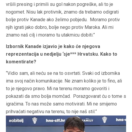
vršili presing i primili su gol nakon pogreške, ali to je
nogomet. Nisu lak protivnik, znamo da trebamo odigrati
bolje protiv Kanade ako želimo pobjedu. Moramo protiv
njih igrati jako dobro, bolje nego protiv Maroka. Ali mi
znamo naš cilj i moramo tu utakmicu dobiti.”
Izbornik Kanade izjavio je kako će njegova
reprezentacija u nedjelju ‘sje*** Hrvatsku. Kako to
komentirate?
“Vidio sam, ali neću se na to osvrtati. Svaki od izbornika
ima svoj način komunikacije. Ne znam koliko je to fino, ali
to je njegovo pravo. Mi na terenu moramo govoriti i
pokazati da smo bolja momčad. Porazgovarat ću o tome s
igračima. To nas može samo motivirati. Mi ne smijemo
prihvaćati negativu na terenu, to nije naš stil.”