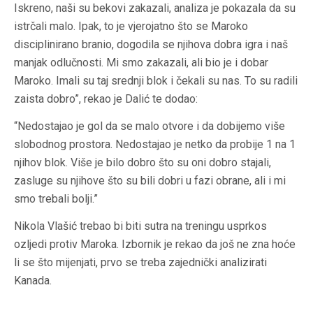
Iskreno, naši su bekovi zakazali, analiza je pokazala da su
istrčali malo. Ipak, to je vjerojatno što se Maroko
disciplinirano branio, dogodila se njihova dobra igra i naš
manjak odlučnosti. Mi smo zakazali, ali bio je i dobar
Maroko. Imali su taj srednji blok i čekali su nas. To su radili
zaista dobro”, rekao je Dalić te dodao:
“Nedostajao je gol da se malo otvore i da dobijemo više
slobodnog prostora. Nedostajao je netko da probije 1 na 1
njihov blok. Više je bilo dobro što su oni dobro stajali,
zasluge su njihove što su bili dobri u fazi obrane, ali i mi
smo trebali bolji.”
Nikola Vlašić trebao bi biti sutra na treningu usprkos
ozljedi protiv Maroka. Izbornik je rekao da još ne zna hoće
li se što mijenjati, prvo se treba zajednički analizirati
Kanada.