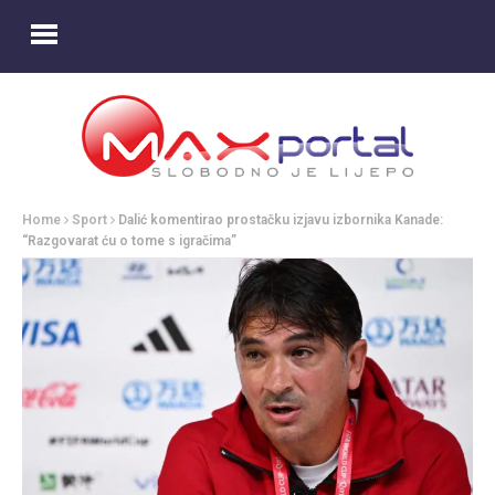
Home
Sport
Dalić komentirao prostačku izjavu izbornika Kanade:
“Razgovarat ću o tome s igračima”