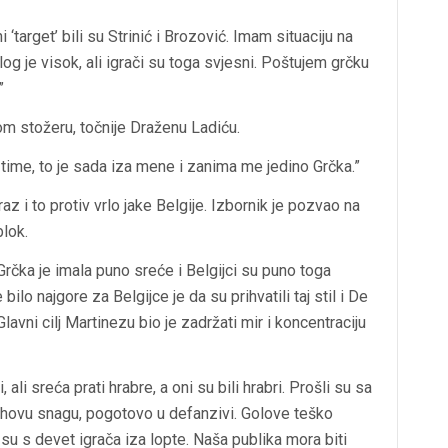
 ‘target’ bili su Strinić i Brozović. Imam situaciju na
log je visok, ali igrači su toga svjesni. Poštujem grčku
”
nom stožeru, točnije Draženu Ladiću.
ime, to je sada iza mene i zanima me jedino Grčka.”
z i to protiv vrlo jake Belgije. Izbornik je pozvao na
blok.
rčka je imala puno sreće i Belgijci su puno toga
e bilo najgore za Belgijce je da su prihvatili taj stil i De
lavni cilj Martinezu bio je zadržati mir i koncentraciju
ali sreća prati hrabre, a oni su bili hrabri. Prošli su sa
ihovu snagu, pogotovo u defanzivi. Golove teško
ani su s devet igrača iza lopte. Naša publika mora biti