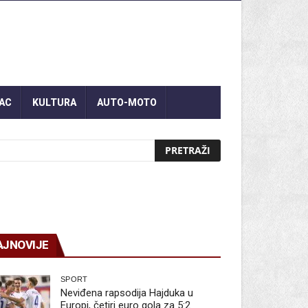
AC
KULTURA
AUTO-MOTO
AJNOVIJE
SPORT
Neviđena rapsodija Hajduka u
Europi, četiri euro gola za 5:2