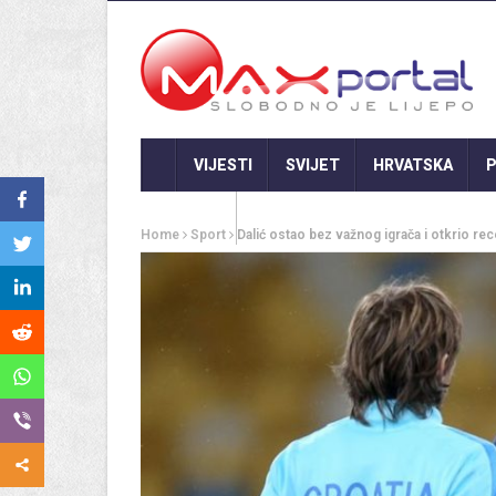
VIJESTI
SVIJET
HRVATSKA
P
GASTRO
Home
Sport
Dalić ostao bez važnog igrača i otkrio re