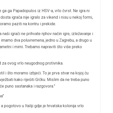
e ga ga Papadopulos iz HSV-a, vrlo čvrst. Ne igra ni
sta igrača nije igralo za vikend i nisu u nekoj formi,
ramo paziti na kontru i prekide.
a naši igrači ne prihvate njihov način igre, izležavanje i
ani, imamo dva poluvremena, jedno u Zagrebu, a drugo u
ametni i mirni. Trebamo napraviti što više preko
ad za ovog vrlo neugodnog protivnika.
l i što moramo izbjeći. To je prva stvar na kojoj ću
vježbati kako riješiti Grčku. Mislim da ne treba puno
t će puno sastanaka i razgovora.”
ma”
a pogotovo u Italiji gdje je hrvatska kolonija vrlo