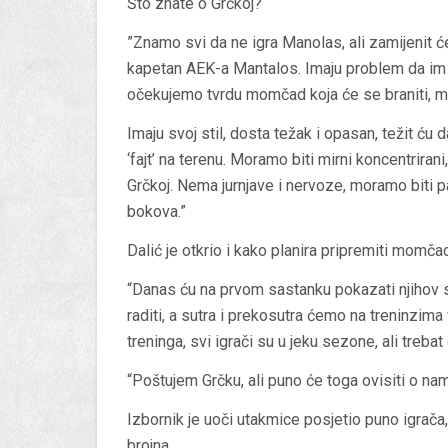
Što znate o Grčkoj?
”Znamo svi da ne igra Manolas, ali zamijenit ć
kapetan AEK-a Mantalos. Imaju problem da im do
očekujemo tvrdu momčad koja će se braniti, mo
Imaju svoj stil, dosta težak i opasan, težit ću d
‘fajt’ na terenu. Moramo biti mirni koncentrir
Grčkoj. Nema jurnjave i nervoze, moramo biti p
bokova.”
Dalić je otkrio i kako planira pripremiti momč
“Danas ću na prvom sastanku pokazati njihov sti
raditi, a sutra i prekosutra ćemo na treninzima 
treninga, svi igrači su u jeku sezone, ali treba
“Poštujem Grčku, ali puno će toga ovisiti o na
Izbornik je uoči utakmice posjetio puno igrača, 
brojna.