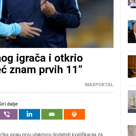
og igrača i otkrio
eć znam prvih 11”
MAXPORTAL
Širi dalje
čka igraju prvu utakmicu dodatnih kvalifikacija za