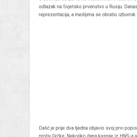
odlazak na Svjetsko prvenstvo u Rusiju. Dana
reprezentacija, a medijima se obratio izbornik 
Dalić je prije dva tjedna objavio svoj prvi pop
protiv Grčke. Nekoliko dana kasnije iz HNS-a je