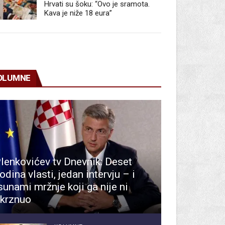
Hrvati su šoku: “Ovo je sramota.
Kava je niže 18 eura”
OLUMNE
lenkovićev tv Dnevnik: Deset
odina vlasti, jedan intervju – i
sunami mržnje koji ga nije ni
krznuo