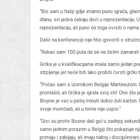
“Bio sam u Italiji gdje imamo puno igrača, glavni
dlanu, svi jedva čekaju doći u reprezentaciju. U
reprezentaciju, ali puno će toga ovisiti o nama.
Dalić na konferenciji nije htio govoriti o struč
“Rekao sam 100 puta da se ne želim zamarati t
Grčka je u kvalifikacijama imala samo jedan pora
strpljenje jer neće biti lako probiti čvrsti grčki 
“Pričao sam s izornikom Belgije Martinezom. G
promašili, ali Grčka je igrala svoj stil. Ono što j
Bruyne je već u petoj minuti dobio žuti karton. G
svoje momčadi, ali u tome nije uspio.”
“Grci su protiv Bosne dali gol u zadnjoj sekundi, 
samo jednim porazim u Belgiji što pokazuje nj
primaju i zabijaju, ali imaju naboj i disciplinir