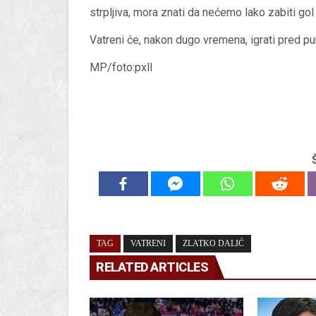
strpljiva, mora znati da nećemo lako zabiti gol 
Vatreni će, nakon dugo vremena, igrati pred p
MP/foto:pxll
TAG
VATRENI
ZLATKO DALIĆ
RELATED ARTICLES