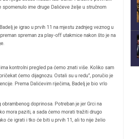
 se spomenulo ime druge Dalićeve želje u stručnom
ni Badelj je igrao u prvih 11 na mjestu zadnjeg veznog u
 spreman spreman za play-off utakmice nakon što je na
ge.
ima kontrolni pregled pa ćemo znati više. Koliko sam
i pričekat ćemo dijagnozu. Ostali su u redu”, poručio je
cije. Prema Dalićevim riječima, Badelj je bio vrlo
og obrambenog doprinosa. Potreban je jer Grci na
o mora paziti, a sada ćemo morati tražiti drugo
o će igrati i tko će biti u prvih 11, ali to nije želio