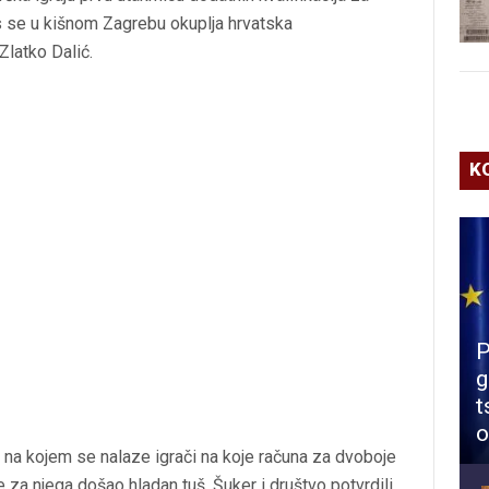
s se u kišnom Zagrebu okuplja hrvatska
Zlatko Dalić.
K
P
g
t
o
is na kojem se nalaze igrači na koje računa za dvoboje
 za njega došao hladan tuš. Šuker i društvo potvrdili