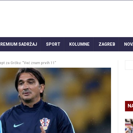
REMIUM SADRŽAJ
SPORT
KOLUMNE
ZAGREB
NOV
cept za Grčku: ”Već znam prvih 11”
N