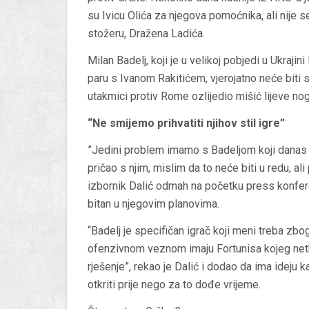
su Ivicu Olića za njegova pomoćnika, ali nije
stožeru, Dražena Ladića.
Milan Badelj, koji je u velikoj pobjedi u Ukraji
paru s Ivanom Rakitićem, vjerojatno neće biti
utakmici protiv Rome ozlijedio mišić lijeve no
“Ne smijemo prihvatiti njihov stil igre”
”Jedini problem imamo s Badeljom koji danas 
pričao s njim, mislim da to neće biti u redu, al
izbornik Dalić odmah na početku press konferen
bitan u njegovim planovima.
“Badelj je specifičan igrač koji meni treba zb
ofenzivnom veznom imaju Fortunisa kojeg netk
rješenje”, rekao je Dalić i dodao da ima ideju kak
otkriti prije nego za to dođe vrijeme.