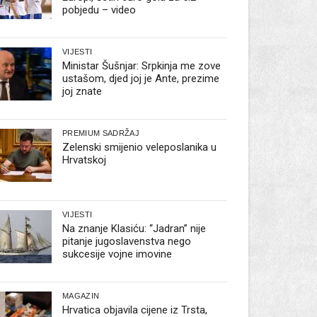
pobjedu – video
VIJESTI
Ministar Šušnjar: Srpkinja me zove
ustašom, djed joj je Ante, prezime
joj znate
PREMIUM SADRŽAJ
Zelenski smijenio veleposlanika u
Hrvatskoj
VIJESTI
Na znanje Klasiću: “Jadran” nije
pitanje jugoslavenstva nego
sukcesije vojne imovine
MAGAZIN
Hrvatica objavila cijene iz Trsta,