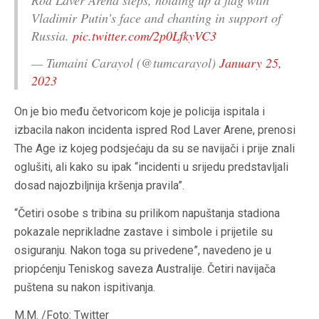
Rod Laver Arena steps, holding up a flag with
Vladimir Putin’s face and chanting in support of
Russia.
pic.twitter.com/2p0LfkyVC3
— Tumaini Carayol (@tumcarayol)
January 25,
2023
On je bio među četvoricom koje je policija ispitala i
izbacila nakon incidenta ispred Rod Laver Arene, prenosi
The Age iz kojeg podsjećaju da su se navijači i prije znali
oglušiti, ali kako su ipak “incidenti u srijedu predstavljali
dosad najozbiljnija kršenja pravila”.
“Četiri osobe s tribina su prilikom napuštanja stadiona
pokazale neprikladne zastave i simbole i prijetile su
osiguranju. Nakon toga su privedene”, navedeno je u
priopćenju Teniskog saveza Australije. Četiri navijača
puštena su nakon ispitivanja.
M.M. /Foto: Twitter