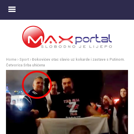
Home
Sport
Đokovićev otac slavio uz kokarde i zastave s Putinom.
Četvorica Srba uhićena