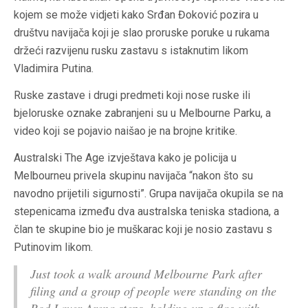
kojem se može vidjeti kako Srđan Đoković pozira u
društvu navijača koji je slao proruske poruke u rukama
držeći razvijenu rusku zastavu s istaknutim likom
Vladimira Putina.
Ruske zastave i drugi predmeti koji nose ruske ili
bjeloruske oznake zabranjeni su u Melbourne Parku, a
video koji se pojavio naišao je na brojne kritike.
Australski The Age izvještava kako je policija u
Melbourneu privela skupinu navijača “nakon što su
navodno prijetili sigurnosti”. Grupa navijača okupila se na
stepenicama između dva australska teniska stadiona, a
član te skupine bio je muškarac koji je nosio zastavu s
Putinovim likom.
Just took a walk around Melbourne Park after
filing and a group of people were standing on the