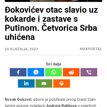
Đokovićev otac slavio uz
kokarde i zastave s
Putinom. Četvorica Srba
uhićena
MAXPORTAL
26 SIJEČNJA, 2023
Širi dalje
Novak Đoković
izborio je polufinale prvog Grand Slam
turnira sezone svladavši
Andreja Rubljova
s uvjerljivih