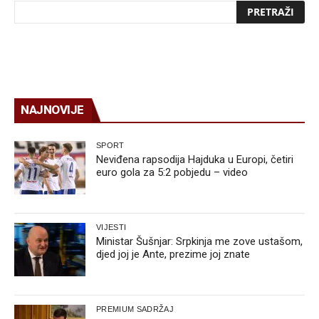
NAJNOVIJE
SPORT
Neviđena rapsodija Hajduka u Europi, četiri
euro gola za 5:2 pobjedu – video
VIJESTI
Ministar Šušnjar: Srpkinja me zove ustašom,
djed joj je Ante, prezime joj znate
PREMIUM SADRŽAJ