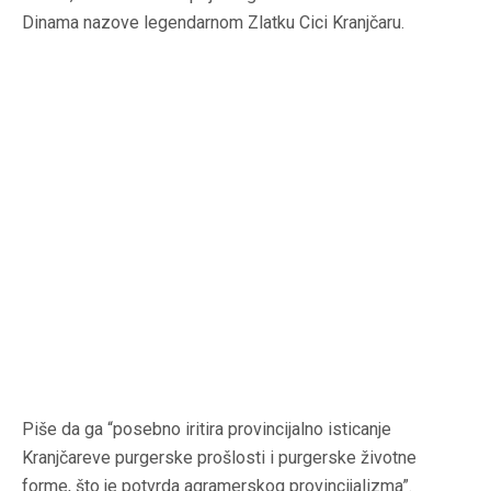
Dinama nazove legendarnom Zlatku Cici Kranjčaru.
Piše da ga “posebno iritira provincijalno isticanje
Kranjčareve purgerske prošlosti i purgerske životne
forme, što je potvrda agramerskog provincijalizma”.