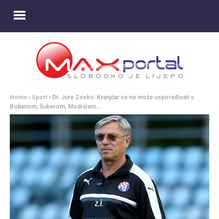
Home
Sport
Dr. Jure Zovko: Kranjčar se ne može uspoređivati s
Bobanom, Šukerom, Modrićem….