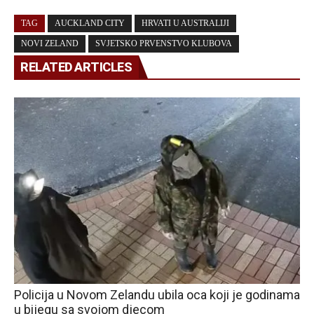
TAG
AUCKLAND CITY
HRVATI U AUSTRALIJI
NOVI ZELAND
SVJETSKO PRVENSTVO KLUBOVA
RELATED ARTICLES
Policija u Novom Zelandu ubila oca koji je godinama
u bijegu sa svojom djecom