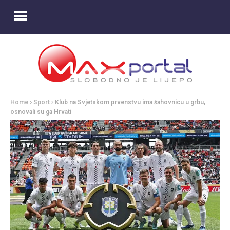
Home
Sport
Klub na Svjetskom prvenstvu ima šahovnicu u grbu,
osnovali su ga Hrvati