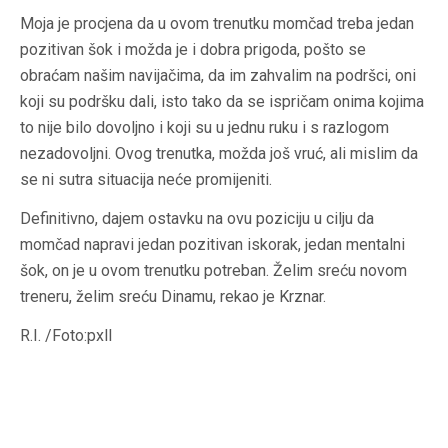
Moja je procjena da u ovom trenutku momčad treba jedan
pozitivan šok i možda je i dobra prigoda, pošto se
obraćam našim navijačima, da im zahvalim na podršci, oni
koji su podršku dali, isto tako da se ispričam onima kojima
to nije bilo dovoljno i koji su u jednu ruku i s razlogom
nezadovoljni. Ovog trenutka, možda još vruć, ali mislim da
se ni sutra situacija neće promijeniti.
Definitivno, dajem ostavku na ovu poziciju u cilju da
momčad napravi jedan pozitivan iskorak, jedan mentalni
šok, on je u ovom trenutku potreban. Želim sreću novom
treneru, želim sreću Dinamu, rekao je Krznar.
R.I. /Foto:pxll