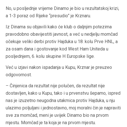
No, u posljednje vrijeme Dinamo je bio u rezultatskoj krizi,
a 1-3 poraz od Rijeke “presudio” je Krznaru.
Iz Dinama su objavili kako će klub o daljnjim potezima
pravodobno obavijestiti javnost, a već u nedjelju momčad
očekuje veliki derbi protiv Hajduka u 18. kolu Prve HNL, a
za osam dana i gostovanje kod West Ham Uniteda u
posljednjem, 6. kolu skupine H Europske lige.
Već u izjavi nakon ispadanja u Kupu, Krznar je preuzeo
odgovornost.
– Činjenica da rezultat nije polučen, da rezultat nije
dostavljen, kako u Kupu, tako i u prvenstvu šepamo, ispred
nas je izuzetno neugodna utakmica protiv Hajduka, u nju
ulazimo poljuljani i jednostavno, moj moralni čin je napraviti
sve za momčad, meni je uvijek Dinamo bio na prvom
mjestu. Momčad je ta koja je na prvom mjestu.