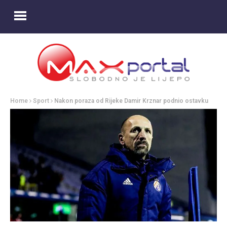
Home
Sport
Nakon poraza od Rijeke Damir Krznar podnio ostavku