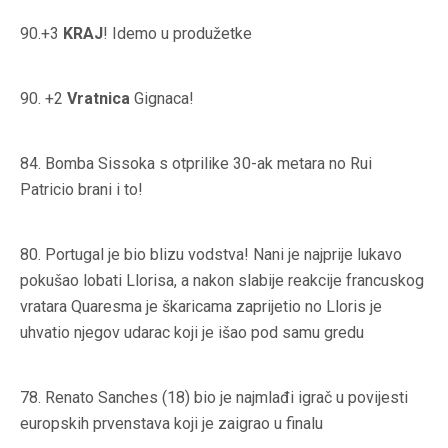
90.+3
KRAJ
! Idemo u produžetke
90. +2
Vratnica
Gignaca!
84.
Bomba Sissoka s otprilike 30-ak metara no Rui
Patricio brani i to!
80.
Portugal je bio blizu vodstva! Nani je najprije lukavo
pokušao lobati Llorisa, a nakon slabije reakcije francuskog
vratara Quaresma je škaricama zaprijetio no Lloris je
uhvatio njegov udarac koji je išao pod samu gredu
78.
Renato Sanches (18) bio je najmlađi igrač u povijesti
europskih prvenstava koji je zaigrao u finalu