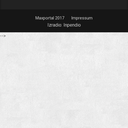
Maxportal 2017
Impressum
Izradio:
Inpendio
-->