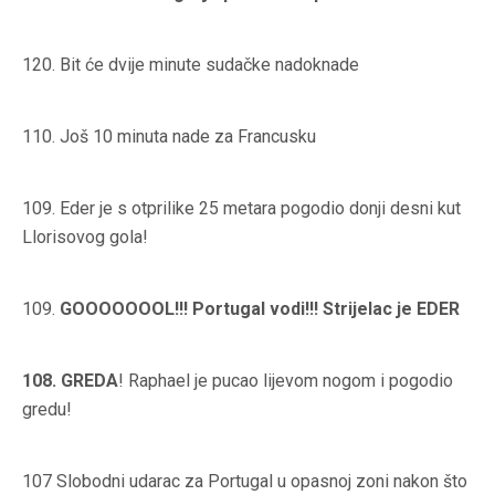
120.
Bit će dvije minute sudačke nadoknade
110.
Još 10 minuta nade za Francusku
109.
Eder je s otprilike 25 metara pogodio donji desni kut
Llorisovog gola!
109.
GOOOOOOOL!!! Portugal vodi!!! Strijelac je EDER
108.
GREDA
! Raphael je pucao lijevom nogom i pogodio
gredu!
107
Slobodni udarac za Portugal u opasnoj zoni nakon što