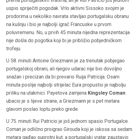
prema portugalskim vratima, ali je Rui Patricio još jednom
uspio spriječiti pogodak. Vrlo aktivni Sissoko svojim je
prodorima u nekoliko navrata stavljao portugalsku obranu
na kušnju i bio je najbolji igrač Francuske u prvom
poluvremenu. No, u prvih 45 minuta nijedna reprezentacija
nije došla do pogotka koji bi je približio pobjedničkom
trofeju.
U 58. minuti Antoine Griezmann je za trenutak pobjegao
portugalskoj obrani, ali njegov udarac nije bio dovoljno
snažan i precizan da bi prevario Ruija Patricija. Osam
minuta poslije najbolji strijelac Eura propustio je najbolju
priliku na utakmici. Payetova zamjena
Kingsley Coman
ubacio je s lijeve strane, a Griezmann je s pet metara
glavom poslao loptu preko grede.
U 75. minuti Rui Patricio je još jednom spasio Portugalce.
Coman je odlično proigrao Girouda koji je iskosa sa sedam
metara gađao suprotni kut, a portugalski vratar zaustavio