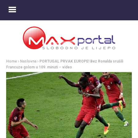
Home
Naslovna
PORTUGAL PRVAK EUROPE! Bez Ronalda srušili
Francuze golom u 109. minuti – video