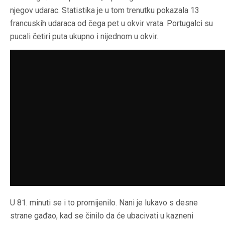
njegov udarac. Statistika je u tom trenutku pokazala 13
francuskih udaraca od čega pet u okvir vrata. Portugalci su
pucali četiri puta ukupno i nijednom u okvir.
U 81. minuti se i to promijenilo. Nani je lukavo s desne
strane gađao, kad se činilo da će ubacivati u kazneni