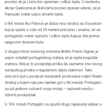
prostor, ali je Lloris bio spreman i odbio loptu. U nastavku
akcije Quaresma je škaricama poslao opasan udarac, ali je
francuski vratar uspio uhvatiti loptu.
U 84. minuti Rui Patricio je dobio novi dvoboj sa Sissokom
koji je opalio s više od 30 metara precizno i snažno, ali se
portugalski vratar ispružio i odbio loptu koja je išla prema
njegovom desnom kutu.
U drugoj minuti sučevog vremena Andre-Pierre Gignac je
uspio svladati portugalskog vratara, ali je lopta pogodila
vratnicu. Bila je to posljednja prilika da saznamo ime novog
europskog prvaka u regularnom dijelu utakmice. Tako
smo prvi put u povijesti europskih prvenstava vidjeli finalni
dvoboj u kojem nije pao nijedan gol u 90 minuta. Portugalci
su još jednom ostvarili svoju misiju – sačuvali mrežu i
izborili produžetak.
U 104. minuti Portugalci su uputili drugi, najopsniji udarac u