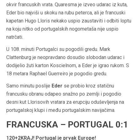
okvir francuskih vrata. Quaresma je izveo udarac iz kuta,
Eder bio najviši u skoku na rubu peterca, ali je francuski
kapetan Hugo Lloris nekako uspio zaustaviti i odbiti loptu
na koju nitko od portugalskih nogometaša nije uspio
natrčati.
U 108. minuti Portugalci su pogodili gredu. Mark
Clattenburg je neopravdano dosudio slobodan udarac i
dodijelio žuti karton Koscielnom, a Eder je igrao rukom. S
18 metara Raphael Guerreiro je pogodio gredu.
Samo minutu poslije
Eder
se probio kroz statičnu
francusku obranu odapeo snažno po zemlji i pogodio
desni kut Llorisovih vratara za erupciju oduševljenja na
portugalskoj klupi i među portugalskim navijačima.
FRANCUSKA – PORTUGAL 0:1
120+2
KRAJ! Portugal je prvak Europe!