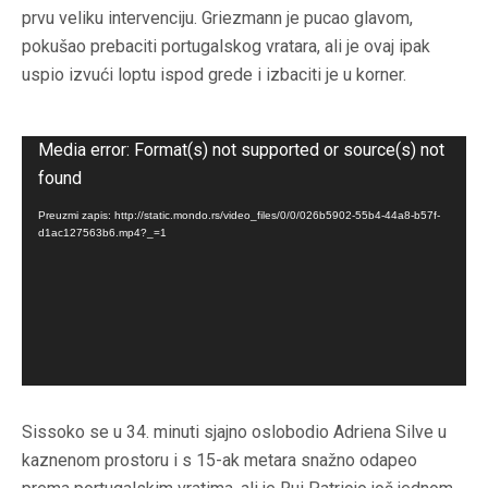
prvu veliku intervenciju. Griezmann je pucao glavom,
pokušao prebaciti portugalskog vratara, ali je ovaj ipak
uspio izvući loptu ispod grede i izbaciti je u korner.
Reproduktor
videozapisa
Media error: Format(s) not supported or source(s) not
found
Preuzmi zapis: http://static.mondo.rs/video_files/0/0/026b5902-55b4-44a8-b57f-
d1ac127563b6.mp4?_=1
Sissoko se u 34. minuti sjajno oslobodio Adriena Silve u
kaznenom prostoru i s 15-ak metara snažno odapeo