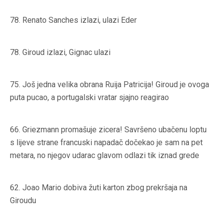
78.
Renato Sanches izlazi, ulazi Eder
78.
Giroud izlazi, Gignac ulazi
75.
Još jedna velika obrana Ruija Patricija! Giroud je ovoga
puta pucao, a portugalski vratar sjajno reagirao
66.
Griezmann promašuje zicera! Savršeno ubačenu loptu
s lijeve strane francuski napadač dočekao je sam na pet
metara, no njegov udarac glavom odlazi tik iznad grede
62.
Joao Mario dobiva žuti karton zbog prekršaja na
Giroudu