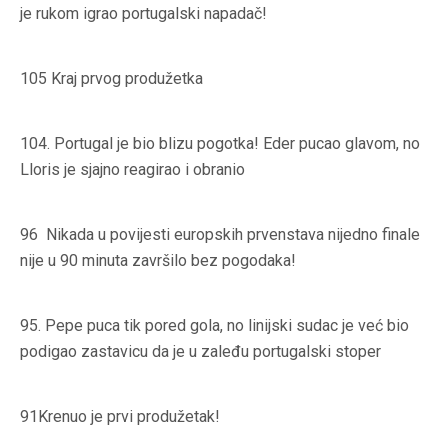
je rukom igrao portugalski napadač!
105
Kraj prvog produžetka
104.
Portugal je bio blizu pogotka! Eder pucao glavom, no
Lloris je sjajno reagirao i obranio
96
Nikada u povijesti europskih prvenstava nijedno finale
nije u 90 minuta završilo bez pogodaka!
95.
Pepe puca tik pored gola, no linijski sudac je već bio
podigao zastavicu da je u zaleđu portugalski stoper
91
Krenuo je prvi produžetak!