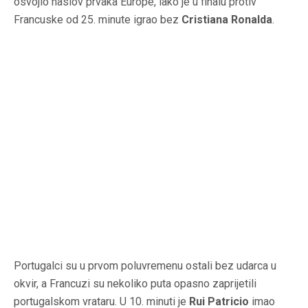
osvojio naslov prvaka Europe, iako je u finalu protiv
Francuske od 25. minute igrao bez
Cristiana Ronalda
.
Portugalci su u prvom poluvremenu ostali bez udarca u
okvir, a Francuzi su nekoliko puta opasno zaprijetili
portugalskom vrataru. U 10. minuti je
Rui Patricio
imao