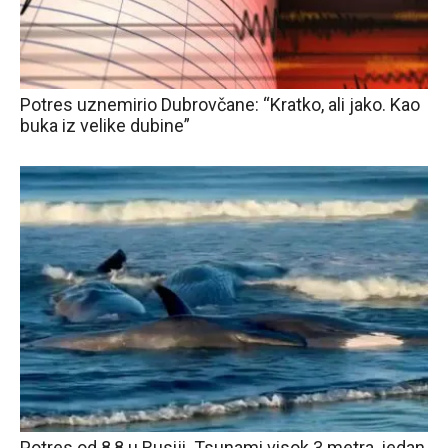
Potres uznemirio Dubrovčane: “Kratko, ali jako. Kao
buka iz velike dubine”
Potres od 8,8 u Rusiji. Tsunami visok 3 metra, jedan