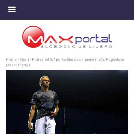
Home
Sport
Potres od 5.7 po Richteru za vrijeme meča. Pogledajte
reakcije igrača