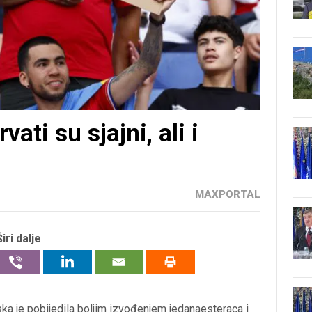
ati su sjajni, ali i
MAXPORTAL
Širi dalje
lska je pobijedila boljim izvođenjem jedanaesteraca i