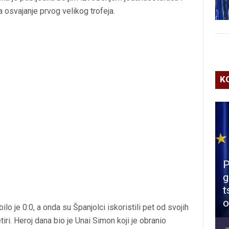
za osvajanje prvog velikog trofeja.
K
P
g
t
o
lo je 0:0, a onda su Španjolci iskoristili pet od svojih
iri. Heroj dana bio je Unai Simon koji je obranio