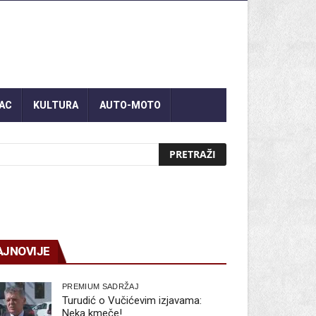
AC
KULTURA
AUTO-MOTO
AJNOVIJE
PREMIUM SADRŽAJ
Turudić o Vučićevim izjavama:
Neka kmeče!