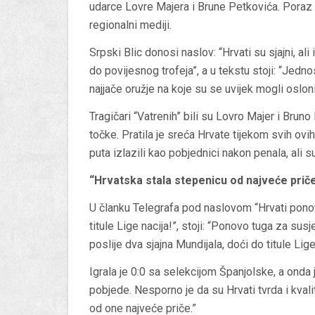
udarce Lovre Majera i Brune Petkovića. Poraz hr
regionalni mediji.
Srpski Blic donosi naslov: “Hrvati su sjajni, ali 
do povijesnog trofeja”, a u tekstu stoji: “Jedno
najjače oružje na koje su se uvijek mogli osloni
Tragičari “Vatrenih” bili su Lovro Majer i Bruno
točke. Pratila je sreća Hrvate tijekom svih ovi
puta izlazili kao pobjednici nakon penala, ali su
“Hrvatska stala stepenicu od najveće prič
U članku Telegrafa pod naslovom “Hrvati ponov
titule Lige nacija!”, stoji: “Ponovo tuga za su
poslije dva sjajna Mundijala, doći do titule Lige
Igrala je 0:0 sa selekcijom Španjolske, a onda
pobjede. Nesporno je da su Hrvati tvrda i kvalit
od one najveće priče.”