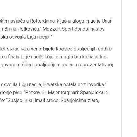
kih navijača u Rotterdamu, ključnu ulogu imao je Unai
ru i Brunu Petkoviću.” Mozzart Sport donosi naslov
ska osvojila Ligu nacija!”
ulet stajao na crveno-bijele kockice posljednjih godina
o u finalu Lige nacije koje je moglo biti kruna jedne
govom možda i posljednjem meču u reprezentativnoj
osvojila Ligu nacija, Hrvatska ostala bez lovorika.”
enje piše “Petković i Majer tragičari: Španjolska je
še: “Susjedi nisu imali sreće: Španjolcima zlato,