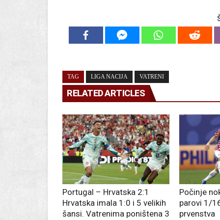
TAG
LIGA NACIJA
VATRENI
RELATED ARTICLES
Portugal – Hrvatska 2:1
Počinje no
Hrvatska imala 1:0 i 5 velikih
parovi 1/16
šansi. Vatrenima poništena 3
prvenstva