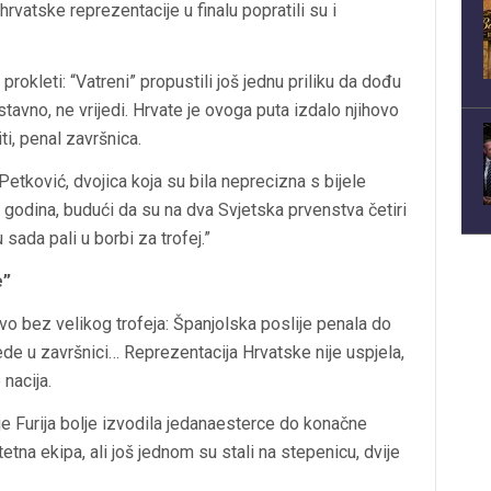
vatske reprezentacije u finalu popratili su i
i prokleti: “Vatreni” propustili još jednu priliku da dođu
stavno, ne vrijedi. Hrvate je ovoga puta izdalo njihovo
ti, penal završnica.
 Petković, dvojica koja su bila neprecizna s bijele
h godina, budući da su na dva Svjetska prvenstva četiri
 sada pali u borbi za trofej.”
e”
o bez velikog trofeja: Španjolska poslije penala do
sjede u završnici… Reprezentacija Hrvatske nije uspjela,
 nacija.
 je Furija bolje izvodila jedanaesterce do konačne
etna ekipa, ali još jednom su stali na stepenicu, dvije