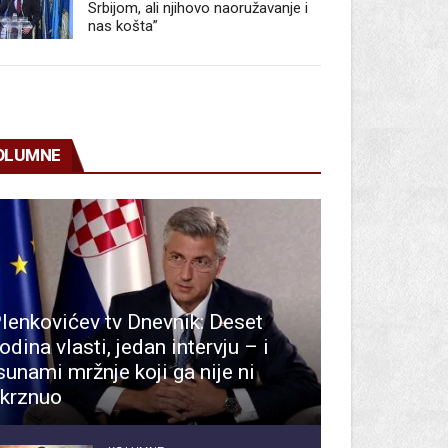
Srbijom, ali njihovo naoružavanje i
nas košta”
OLUMNE
lenkovićev tv Dnevnik: Deset
odina vlasti, jedan intervju – i
sunami mržnje koji ga nije ni
krznuo