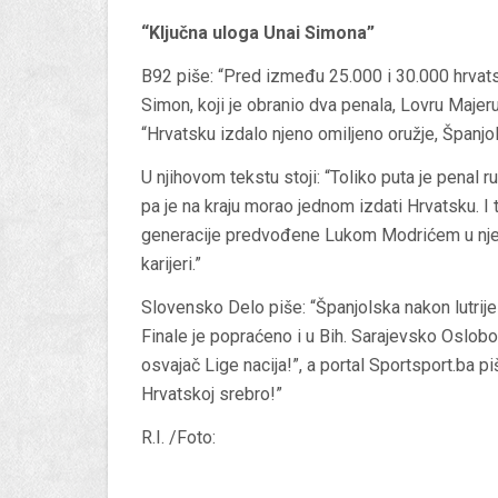
“Ključna uloga Unai Simona”
B92 piše: “Pred između 25.000 i 30.000 hrvats
Simon, koji je obranio dva penala, Lovru Maje
“Hrvatsku izdalo njeno omiljeno oružje, Španjol
U njihovom tekstu stoji: “Toliko puta je penal r
pa je na kraju morao jednom izdati Hrvatsku. I t
generacije predvođene Lukom Modrićem u nje
karijeri.”
Slovensko Delo piše: “Španjolska nakon lutrije 
Finale je popraćeno i u Bih. Sarajevsko Oslobođ
osvajač Lige nacija!”, a portal Sportsport.ba pi
Hrvatskoj srebro!”
R.I. /Foto: