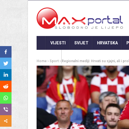
VIJESTI
SVIJET
HRVATSKA
P
GASTRO
Home
Sport
Regionalni mediji: Hrvati su sjajni, ali i pro