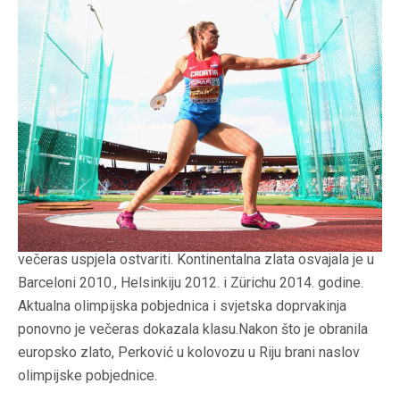
Samo dvije atletičarke u povijesti su četiri puta zaredom
uspjele postati europske prvakinje, što je Perković
večeras uspjela ostvariti. Kontinentalna zlata osvajala je u
Barceloni 2010., Helsinkiju 2012. i Zürichu 2014. godine.
Aktualna olimpijska pobjednica i svjetska doprvakinja
ponovno je večeras dokazala klasu.Nakon što je obranila
europsko zlato, Perković u kolovozu u Riju brani naslov
olimpijske pobjednice.