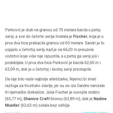
Perković je disk na granicu od 70 metara bacila u petoj
seriji, a sve do četvrte serije hvatala je
Fischer
, koja je u
prva dva hica prebacila granicu od 65 metara. Sandri je to
uspjelo u četvrtoj seriji, kad je sa 66,03 m preuzela
vodstvo koje više nije ispustila, a u petoj ga seriji još i
podebljala. U prva dva hica Perković je bacila 62,60 m i
63,09 m, dok je u četvrtoj i šestoj seriji prestupila.
Da nije bilo naše najbolje atletičarke, Nijemci bi imali
razloga za trostruko slavlje, jer su se iza Sandre nanizale
tri njemačke diskašice. Julia Fischer je osvojila srebro
(65,77 m),
Shanice Craft
broncu (63,89 m), dok je
Nadine
Mueller
(62,63 m) ostala bez odličja.