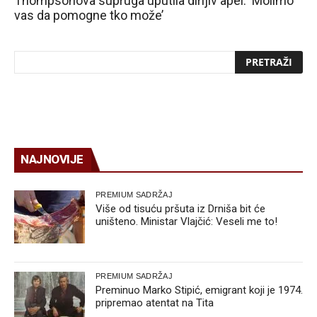
Thompsonova supruga uputila dirljiv apel: ‘Molimo
vas da pomogne tko može’
NAJNOVIJE
PREMIUM SADRŽAJ
Više od tisuću pršuta iz Drniša bit će
uništeno. Ministar Vlajčić: Veseli me to!
PREMIUM SADRŽAJ
Preminuo Marko Stipić, emigrant koji je 1974.
pripremao atentat na Tita