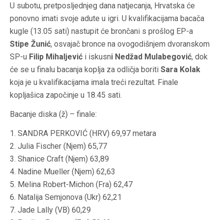
U subotu, pretposljednjeg dana natjecanja, Hrvatska će
ponovno imati svoje adute u igri. U kvalifikacijama bacača
kugle (13.05 sati) nastupit će brončani s prošlog EP-a
Stipe Žunić
, osvajač bronce na ovogodišnjem dvoranskom
SP-u
Filip Mihaljević
i iskusn
i Nedžad Mulabegović
, dok
će se u finalu bacanja koplja za odličja boriti
Sara Kolak
koja je u kvalifikacijama imala treći rezultat. Finale
kopljašica započinje u 18.45 sati.
Bacanje diska (ž) – finale:
1. SANDRA PERKOVIĆ (HRV) 69,97 metara
2. Julia Fischer (Njem) 65,77
3. Shanice Craft (Njem) 63,89
4. Nadine Mueller (Njem) 62,63
5. Melina Robert-Michon (Fra) 62,47
6. Natalija Semjonova (Ukr) 62,21
7. Jade Lally (VB) 60,29