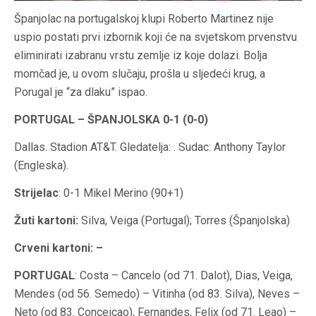
Španjolac na portugalskoj klupi Roberto Martinez nije
uspio postati prvi izbornik koji će na svjetskom prvenstvu
eliminirati izabranu vrstu zemlje iz koje dolazi. Bolja
momčad je, u ovom slučaju, prošla u sljedeći krug, a
Porugal je “za dlaku” ispao.
PORTUGAL – ŠPANJOLSKA 0-1 (0-0)
Dallas. Stadion AT&T. Gledatelja: . Sudac: Anthony Taylor
(Engleska).
Strijelac
: 0-1 Mikel Merino (90+1)
Žuti kartoni:
Silva, Veiga (Portugal); Torres (Španjolska)
Crveni kartoni: –
PORTUGAL
: Costa – Cancelo (od 71. Dalot), Dias, Veiga,
Mendes (od 56. Semedo) – Vitinha (od 83. Silva), Neves –
Neto (od 83. Conceicao), Fernandes, Felix (od 71. Leao) –