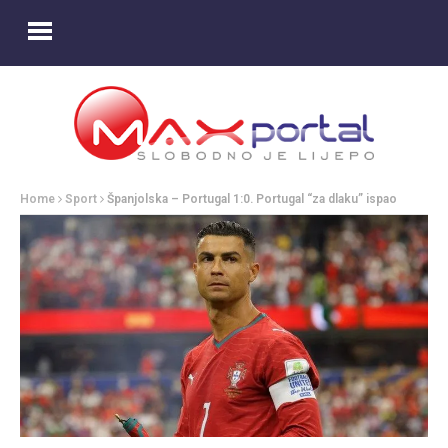
Home
Sport
Španjolska – Portugal 1:0. Portugal “za dlaku” ispao