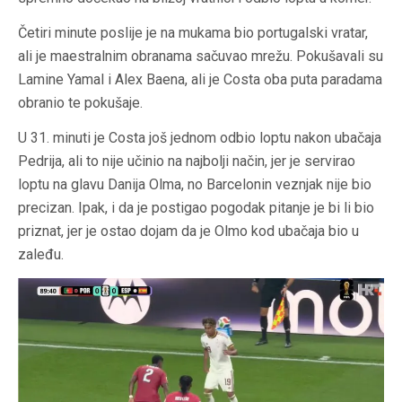
Četiri minute poslije je na mukama bio portugalski vratar,
ali je maestralnim obranama sačuvao mrežu. Pokušavali su
Lamine Yamal i Alex Baena, ali je Costa oba puta paradama
obranio te pokušaje.
U 31. minuti je Costa još jednom odbio loptu nakon ubačaja
Pedrija, ali to nije učinio na najbolji način, jer je servirao
loptu na glavu Danija Olma, no Barcelonin veznjak nije bio
precizan. Ipak, i da je postigao pogodak pitanje je bi li bio
priznat, jer je ostao dojam da je Olmo kod ubačaja bio u
zaleđu.