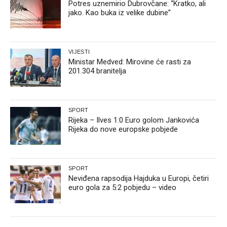
Potres uznemirio Dubrovčane: “Kratko, ali
jako. Kao buka iz velike dubine”
VIJESTI
Ministar Medved: Mirovine će rasti za
201.304 branitelja
SPORT
Rijeka – Ilves 1:0 Euro golom Jankovića
Rijeka do nove europske pobjede
SPORT
Neviđena rapsodija Hajduka u Europi, četiri
euro gola za 5:2 pobjedu – video