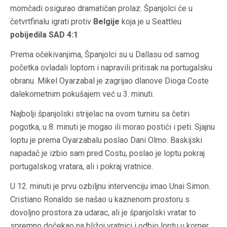
momčadi osigurao dramatičan prolaz. Španjolci će u
četvrtfinalu igrati protiv
Belgije
koja je u Seattleu
pobijedila SAD 4:1
Prema očekivanjima, Španjolci su u Dallasu od samog
početka ovladali loptom i napravili pritisak na portugalsku
obranu. Mikel Oyarzabal je zagrijao dlanove Dioga Coste
dalekometnim pokušajem već u 3. minuti.
Najbolji španjolski strijelac na ovom turniru sa četiri
pogotka, u 8. minuti je mogao ili morao postići i peti. Sjajnu
loptu je prema Oyarzabalu poslao Dani Olmo. Baskijski
napadač je izbio sam pred Costu, poslao je loptu pokraj
portugalskog vratara, ali i pokraj vratnice.
U 12. minuti je prvu ozbiljnu intervenciju imao Unai Simon.
Cristiano Ronaldo se našao u kaznenom prostoru s
dovoljno prostora za udarac, ali je španjolski vratar to
spremno dočekao na bližoj vratnici i odbio loptu u korner.