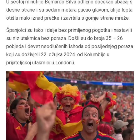
U šestoj minuti je Bernardo Silva odlično dočekao ubačaj s
desne strane i sa sedam metara pucao glavom, ali je lopta
otišla malo iznad prečke i završila s gornje strane mreže.
Španjolci su tako i dalje bez primljenog pogotka i nastavili
su niz utakmica bez poraza. Došli su do broja 35 – 26
pobjeda i devet neodlučenih ishoda od posljednjeg poraza
koji su doživjeli 22. ožujka 2024. od Kolumbije u
prijateljskoj utakmici u Londonu.