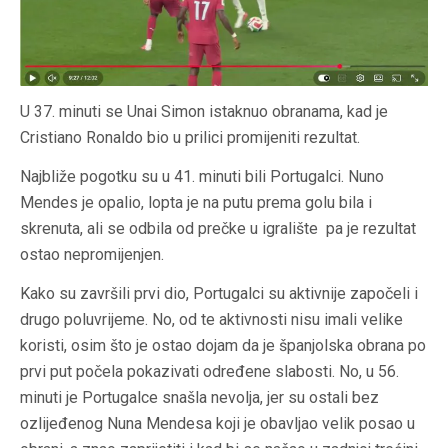
U 37. minuti se Unai Simon istaknuo obranama, kad je
Cristiano Ronaldo bio u prilici promijeniti rezultat.
Najbliže pogotku su u 41. minuti bili Portugalci. Nuno
Mendes je opalio, lopta je na putu prema golu bila i
skrenuta, ali se odbila od prečke u igralište pa je rezultat
ostao nepromijenjen.
Kako su završili prvi dio, Portugalci su aktivnije započeli i
drugo poluvrijeme. No, od te aktivnosti nisu imali velike
koristi, osim što je ostao dojam da je španjolska obrana po
prvi put počela pokazivati određene slabosti. No, u 56.
minuti je Portugalce snašla nevolja, jer su ostali bez
ozlijeđenog Nuna Mendesa koji je obavljao velik posao u