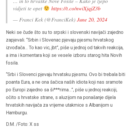
… in to hrvaške Nove Fosile – Kako je ljepo
vidjeti te opet
https://t.co/nwiXjqjZ3b
— Franci Kek (@FranciKek)
June 20, 2024
Neki se čude što su to srpski i slovenski navijači zajedno
zapjevali. “Srbin i Slovenac pjevaju pjesmu hrvatskog
izvođača… To kao vic, jbt”, piše u jednoj od takvih reakcija,
a ima i komentara koji se vesele izboru starog hita Novih
fosila.
“Srbi i Slovenci pjevaju hrvatsku pjesmu. Ovo bi trebala biti
poanta Eura, a ne ona šačica naših idiota koji nas sramote
po Europi zajedno sa ši***rima…”, piše u jednoj reakciji,
očito s hrvatske strane, s aluzijom na ponašanje dijela
hrvatskih navijača za vrijeme utakmice s Albanijom u
Hamburgu.
D.M. /Foto: X ss