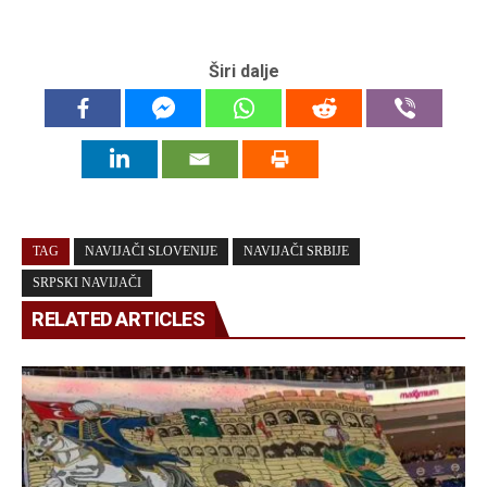
Širi dalje
TAG
NAVIJAČI SLOVENIJE
NAVIJAČI SRBIJE
SRPSKI NAVIJAČI
RELATED ARTICLES