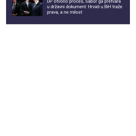
DP otvorio proces, Sabor ga pretvara
u državni dokument: Hrvati u BiH traže
prava, a ne milost