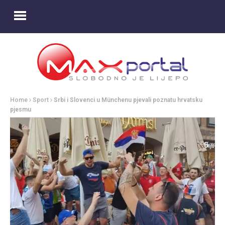
Home
Sport
Srbi i Slovenci u Münchenu pjevali poznatu hrvatsku
pjesmu