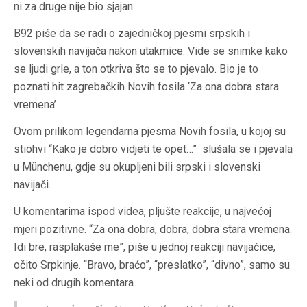
ni za druge nije bio sjajan.
B92 piše da se radi o zajedničkoj pjesmi srpskih i
slovenskih navijača nakon utakmice. Vide se snimke kako
se ljudi grle, a ton otkriva što se to pjevalo. Bio je to
poznati hit zagrebačkih Novih fosila ‘Za ona dobra stara
vremena’
Ovom prilikom legendarna pjesma Novih fosila, u kojoj su
stiohvi “Kako je dobro vidjeti te opet…” slušala se i pjevala
u Münchenu, gdje su okupljeni bili srpski i slovenski
navijači.
U komentarima ispod videa, pljušte reakcije, u najvećoj
mjeri pozitivne. “Za ona dobra, dobra, dobra stara vremena.
Idi bre, rasplakaše me”, piše u jednoj reakciji navijačice,
očito Srpkinje. “Bravo, braćo”, “preslatko”, “divno”, samo su
neki od drugih komentara.