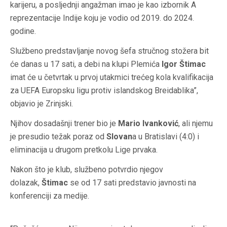
karijeru, a posljednji angažman imao je kao izbornik A
reprezentacije Indije koju je vodio od 2019. do 2024.
godine.
Službeno predstavljanje novog šefa stručnog stožera bit
će danas u 17 sati, a debi na klupi Plemića
Igor Štimac
imat će u četvrtak u prvoj utakmici trećeg kola kvalifikacija
za UEFA Europsku ligu protiv islandskog Breidablika”,
objavio je Zrinjski.
Njihov dosadašnji trener bio je
Mario Ivanković
, ali njemu
je presudio težak poraz od
Slovan
a u Bratislavi (4:0) i
eliminacija u drugom pretkolu Lige prvaka.
Nakon što je klub, službeno potvrdio njegov
dolazak,
Štimac
se od 17 sati predstavio javnosti na
konferenciji za medije.