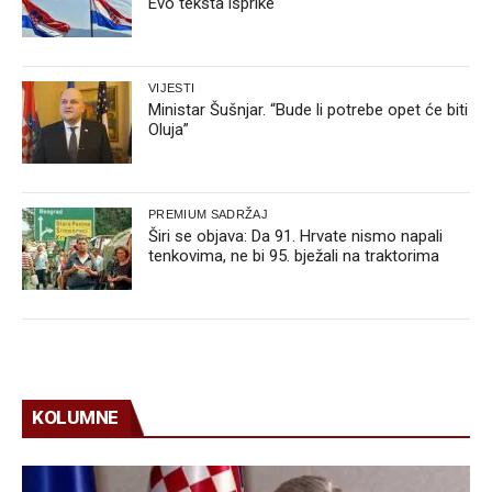
Evo teksta isprike
VIJESTI
Ministar Šušnjar. “Bude li potrebe opet će biti
Oluja”
PREMIUM SADRŽAJ
Širi se objava: Da 91. Hrvate nismo napali
tenkovima, ne bi 95. bježali na traktorima
KOLUMNE