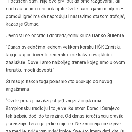
“Počašćen sam. Nije ovo prvi put da smo razgovarali, ali
sada su se interesi poklopili. Ovdje sam s jasnim ciljem –
pomoći igračima da napreduju i nastavimo stazom trofeja”,
kazao je Štimac.
Javnosti se obratio i dopredsjednik kluba
Danko Šulenta.
“Danas svjedočimo jednom velikom koraku HŠK Zrinjski,
koji je uspio dovesti trenersko ime kakvo ovaj klub i
zaslužuje. Doveli smo najboljeg trenera kojeg smo u ovom
trenutku mogli dovesti.”
Štimac je nakon toga pojasnio što očekuje od novog
angažmana.
“Ovdje postoji navika pobjeđivanja. Zrinjski ima
šampionsku tradiciju i to je velika stvar. Borac i Sarajevo
tek trebaju doći do te razine. Od danas igrači znaju pravila
ponašanja. Teren je jedino mjerilo. Ne zanimaju me izjave
za medije, priče van svlačionice. Sve što imam dati, dat ću