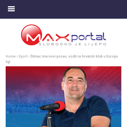
Home
Sport
Štimac ima novi posao, vodit će hrvatski klub u Europa
ligi