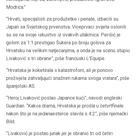
Modrića.”
“Hrvati, specijalisti za produžetke i penale, izbacili su
Japan sa Svjetskog prvenstva. Viceprvaci svijeta oslonili
su se na svoje iskustvo iz ovakvih utakmica. Perišić je
golom za 1:1 prestigao Šukera po broju golova za
Hrvatsku na velikim natjecanjima, a onda je na scenu stupio
Livaković s tri obrane”, piše francuski L’Equipe.
“Hrvatska je koketirala s katastrofom, ali je ponovo
preživjela zahvaljujući snažnim rukama svoga vratara”, piše
španjolski AS.
“Heroj Livaković poslao Japance kući”, navodi engleski
Guardian. “Kakva drama, Hrvatska je prošla u četvrtfinale
nakon što je na jedanaesterce slavila s 4:2”, piše njemački
Bild.
“Livaković je postao junak jer je obranio tri od četiri