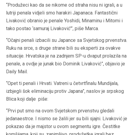
“Produžeci kao da se nikome od straha nisu ni igrali, a u
lutriji penala vidjeli smo harakiri Japanaca. Fantastični
Livaković obranio je penale Yoshidi, Minaminu i Mitomi i
tako postao ‘samuraj Livaković'”, piše Marca.
“Očajni penali izbacili su Japance sa Svjetskog prvenstva.
Ruku na srce, s druge strane bili su eksperti za ovakve
situacije. Hrvatska je na zadnjem SP-u dvaput prolazila na
penale, a ovdje je junak bio Dominik Livaković”, objavio je
Daily Mail.
“Opet ti penali i Hrvati. Vatreni u četvrtfinalu Mundijala,
izbjegli šok eliminaciju protiv Japana”, naslov je srpskog
Blica koji dalje piše:
“Prvi put smo na ovom Svjetskom prvenstvu gledali
jedanaestrce. I nismo se žalili jer su bili sjajni. Livaković je
pokazao da je majstor u ovom segmentu igre. Čestitke
komšijama, koji su, zanimljivo, produžetke igrali bez