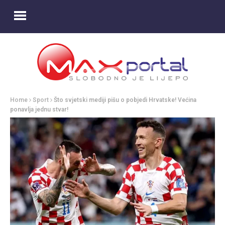
Home
Sport
Što svjetski mediji pišu o pobjedi Hrvatske! Većina
ponavlja jednu stvar!